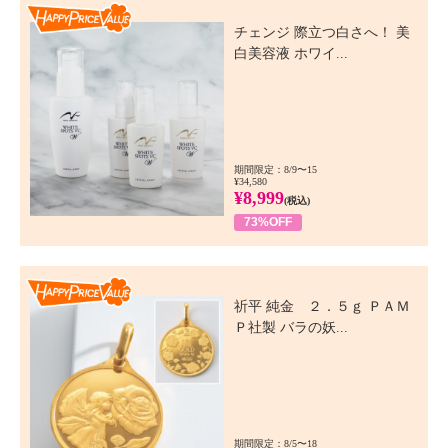
Happy Price Value
チェンジ 際立つ白さへ！ 美
白美容液 ホワイ...
期間限定：8/9〜15
¥34,580
¥8,999
(税込)
73%OFF
Happy Price Value
祈平 純金 ２．５ｇ ＰＡＭ
Ｐ社製 バラの妖...
期間限定：8/5〜18