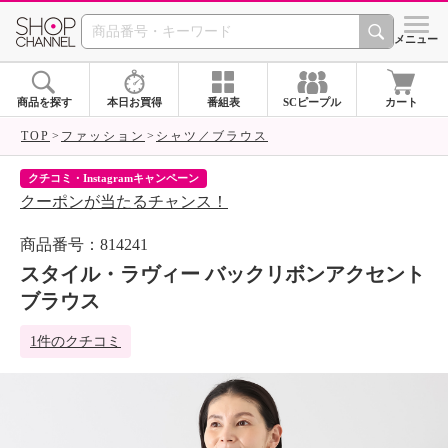
SHOP CHANNEL 
メニュー
商品を探す
本日お買得
番組表
SCピープル
カート
TOP
ファッション
シャツ／ブラウス
クチコミ・Instagramキャンペーン
ネ
クーポンが当たるチャンス！
ネ
商品番号：814241
スタイル・ラヴィー バックリボンアクセント
ブラウス
1件のクチコミ