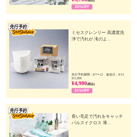
(税込)
35%OFF
先行SSV
ミセスクレンリー 高濃度洗
浄で汚れが 滝のよ...
先行予約期間：8/7〜12 放送日：8/13
¥12,800
¥4,980
(税込)
61%OFF
先行SSV
長い毛足で汚れをキャッチ
パルスイクロス 薄...