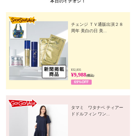
本日のイチオシ！
SHOP STAR VALUE
チェンジ ＴＶ通販出演２８
周年 美白の日 美...
¥32,835
¥9,988
(税込)
69%OFF
GO! GO! VALUE
タマミ ワタナベ ティアー
ドドルフィン ワン...