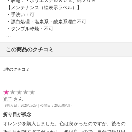
・表地：・ポリエステル８０％、綿２０％
【メンテナンス（絵表示ラベル）】
・手洗い：可
・漂白処理：塩素系・酸素系漂白不可
・タンブル乾燥：不可
・自然乾燥：日陰の吊り干し
・アイロン仕上げ：可（中温）
この商品のクチコミ
・ドライクリーニング：石油系ドライクリーニング可
・ウエットクリーニング：可
【個体差あり】
1件のクチコミ
・個体差あり
【原産国（地）】
・中国製
光子
さん
（購入日：2026/05/29｜公開日：2026/06/09）
折り目が残念
オレンジを購入しました。色は良かったのですが、後ろの
折り目が雑すぎてがっかり、形は良いので、自分で折り目