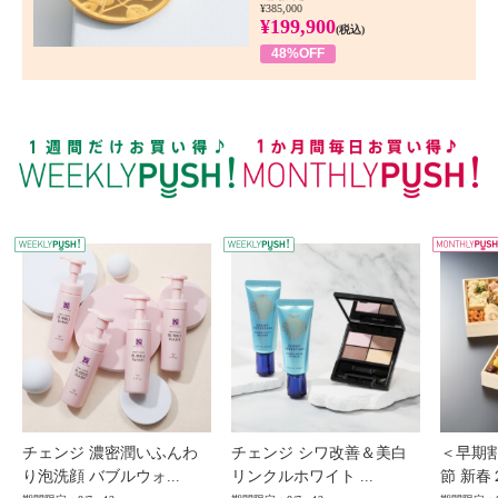
¥385,000
¥199,900
(税込)
48%OFF
WEEKLY PUSH
W
チェンジ 濃密潤いふんわ
チェンジ シワ改善＆美白
＜早期
り泡洗顔 バブルウォ...
リンクルホワイト ...
節 新春