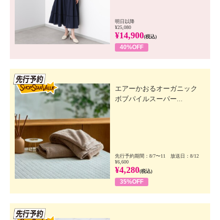
明日以降
¥25,080
¥14,900
(税込)
40%OFF
先行SSV
エアーかおるオーガニック
ボブパイルスーパー...
先行予約期間：8/7〜11 放送日：8/12
¥6,600
¥4,280
(税込)
35%OFF
先行SSV