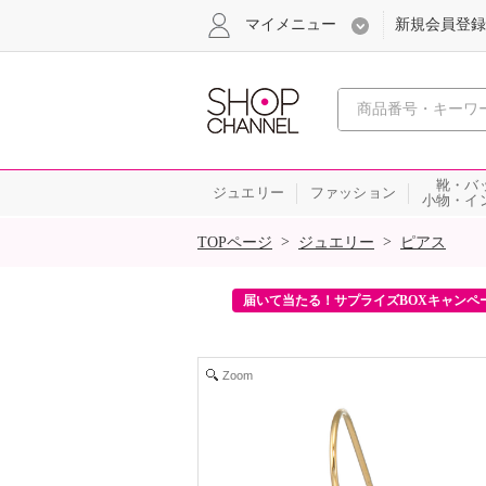
マイメニュー
新規会員登録
心おどる、瞬
靴・バ
ジュエリー
ファッション
小物・イ
SALE
>
>
TOPページ
ジュエリー
ピアス
ンを2回プレゼント！
届いて当たる！サプライズBOXキャンペ
Zoom