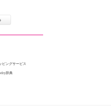
る
ッピングサービス
welry辞典