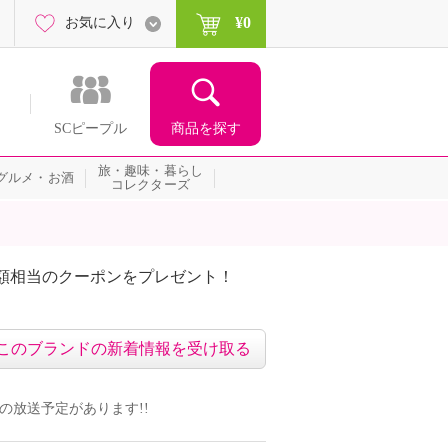
¥0
お気に入り
商品を探す
SCピープル
旅・趣味・暮らし
グルメ・お酒
コレクターズ
額相当のクーポンをプレゼント！
このブランドの新着情報を受け取る
番組の放送予定があります!!