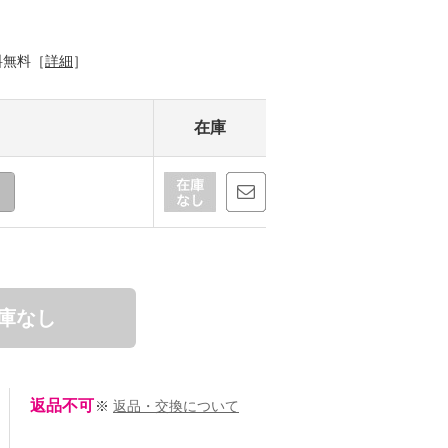
料無料［
詳細
］
在庫
庫なし
返品不可
※
返品・交換について