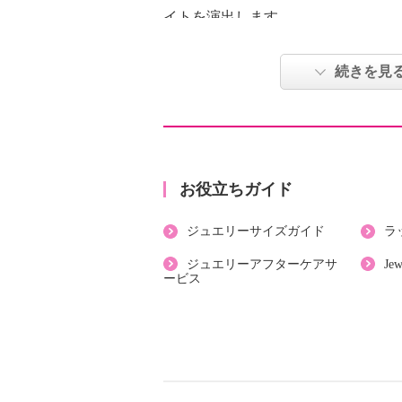
イトを演出します。
【重量】
続きを見
・約１．２ｇ
【刻印】
・あり：９２５
【サイズ】
・約縦３ｃｍ×横１．１ｃｍ
お役立ちガイド
【使用素材】
ジュエリーサイズガイド
ラ
・シルバー９２５
・シリコーン
ジュエリーアフターケアサ
Je
ービス
【メッキ素材】
・材質：ゴールドコート（１８Ｋ）
【その他】
・個体差あり