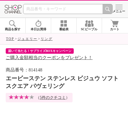
SHOP CHANNEL 
メニュー
商品を探す
本日お買得
番組表
SCピープル
カート
TOP
ジュエリー
リング
届いて当たる！サプライズBOXキャンペーン
ク
ご購入金額相当のクーポンをプレゼント！
ク
商品番号：814148
エービーステン ステンレス ビジュウ ソフト
スクエア パヴェリング
（
5件のクチコミ
）