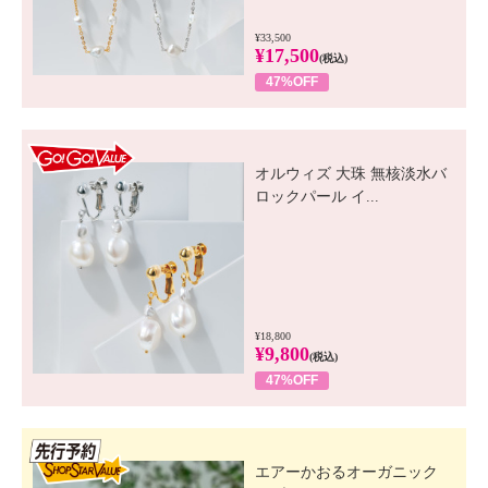
¥33,500
¥17,500
(税込)
47%OFF
GO! GO! VALUE
オルウィズ 大珠 無核淡水バ
ロックパール イ...
¥18,800
¥9,800
(税込)
47%OFF
先行SSV
エアーかおるオーガニック