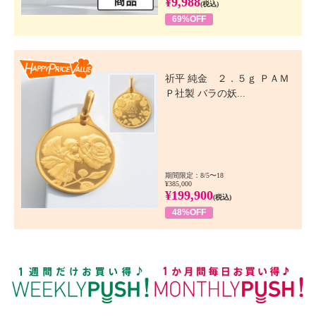
¥9,988
(税込)
69%OFF
Happy Price Value
祈平 純金 ２．５ｇ ＰＡＭ
Ｐ社製 バラの妖...
期間限定：8/5〜18
¥385,000
¥199,900
(税込)
48%OFF