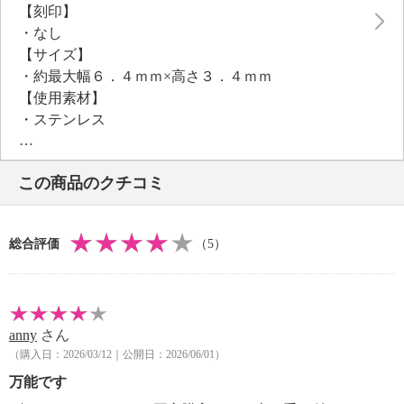
【刻印】
・なし
【サイズ】
・約最大幅６．４ｍｍ×高さ３．４ｍｍ
【使用素材】
・ステンレス
【メッキ素材】
・材質：ゴールドトーンコート（ゴールドカラー）
この商品のクチコミ
【その他】
・個体差あり
※リングのサイズ直し不可
総合評価
（5）
anny
さん
（購入日：2026/03/12｜公開日：2026/06/01）
万能です