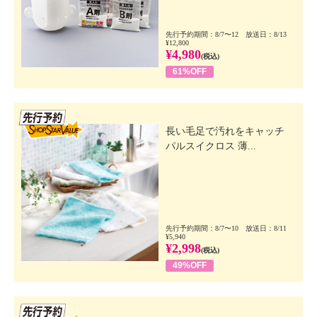
先行予約期間：8/7〜12 放送日：8/13
¥12,800
¥4,980
(税込)
61%OFF
先行SSV
長い毛足で汚れをキャッチ
パルスイクロス 薄...
先行予約期間：8/7〜10 放送日：8/11
¥5,940
¥2,998
(税込)
49%OFF
先行SSV