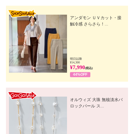
SHOP STAR VALUE
アンダモン ＵＶカット・接
触冷感 さらさら！...
明日以降
¥14,300
¥7,990
(税込)
44%OFF
GO! GO! VALUE
オルウィズ 大珠 無核淡水バ
ロックパール ス...