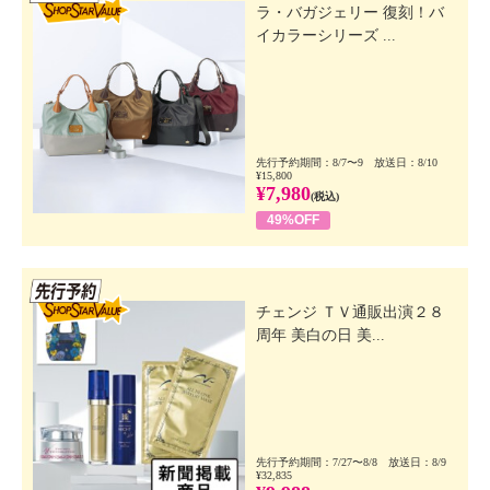
ラ・バガジェリー 復刻！バ
イカラーシリーズ ...
先行予約期間：8/7〜9 放送日：8/10
¥15,800
¥7,980
(税込)
49%OFF
先行SSV
チェンジ ＴＶ通販出演２８
周年 美白の日 美...
先行予約期間：7/27〜8/8 放送日：8/9
¥32,835