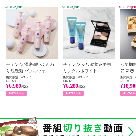
WEEKLY PUSH
W
チェンジ 濃密潤いふんわ
チェンジ シワ改善＆美白
＜早期
り泡洗顔 バブルウォ...
リンクルホワイト ...
節 新春
期間限定：8/7〜13
期間限定：8/7〜13
期間限定：8
¥17,820
¥16,126
¥34,800
¥6,980
¥6,280
¥18,98
(税込)
(税込)
60%OFF
61%OFF
45%OF