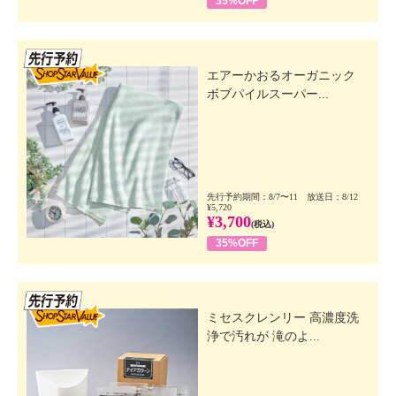
35%OFF
先行SSV
エアーかおるオーガニック
ボブパイルスーパー...
先行予約期間：8/7〜11 放送日：8/12
¥5,720
¥3,700
(税込)
35%OFF
先行SSV
ミセスクレンリー 高濃度洗
浄で汚れが 滝のよ...