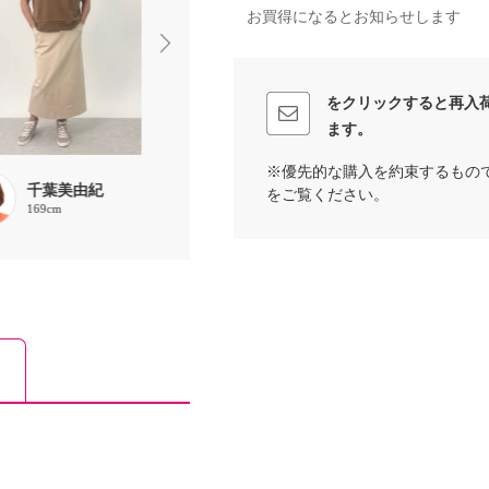
お買得になるとお知らせします
をクリックすると再入
ます。
※優先的な購入を約束するもの
千葉美由紀
千葉美由紀
chaki
をご覧ください。
169cm
169cm
157cm