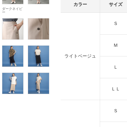
カラー
サイズ
ダークネイビ
ー
Ｓ
Ｍ
ライトベージュ
Ｌ
ＬＬ
Ｓ