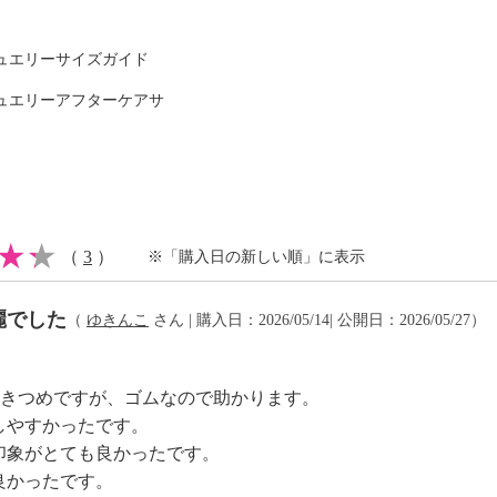
セルロース）２０％、綿
ュエリーサイズガイド
ュエリーアフターケアサ
可
（
3
）
※「購入日の新しい順」に表示
麗でした
（
ゆきんこ
さん | 購入日：2026/05/14| 公開日：2026/05/27）
注意
トはきつめですが、ゴムなので助かります。
しやすかったです。
印象がとても良かったです。
良かったです。