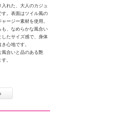
り入れた、大人のカジュ
です。表面はツイル風の
ジャージー素材を使用。
らも、なめらかな風合い
としたサイズ感で、身体
はき心地です。
な風合いと品のある艶
ます。
る
（後）２個