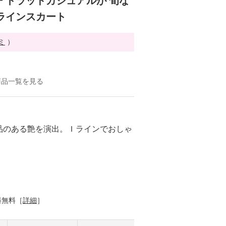
 トラッドカジュアルが 旬な
ラインスカート
ミ
）
商品一覧を見る
品のある艶を演出。Ｉラインでおしゃ
料無料［
詳細
］