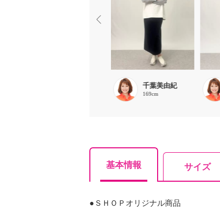
ピープル運用ス
千葉美由紀
169cm
タッフ りんご
159cm
基本情報
サイズ
●ＳＨＯＰオリジナル商品