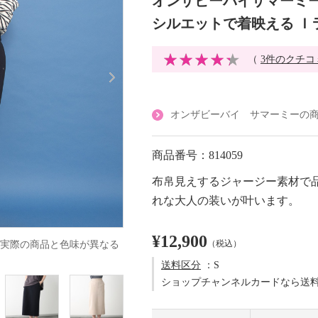
オンザビーバイサマーミー
シルエットで着映える Ｉ
（
3件のクチコ
オンザビーバイ サマーミーの
商品番号：814059
布帛見えするジャージー素材で
れな大人の装いが叶います。
¥12,900
（税込）
実際の商品と色味が異なる
送料区分
：S
ショップチャンネルカードなら送