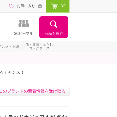
¥0
お気に入り
商品を探す
SCピープル
旅・趣味・暮らし
グルメ・お酒
コレクターズ
たるチャンス！
ネッ
このブランドの新着情報を受け取る