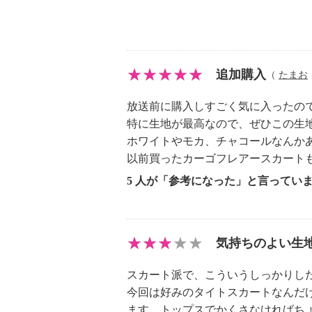
【原産国（地）】
・中国製
追加購入
（
たまお
放送前に購入しすごく気に入ったの
特に生地が最高なので、ぜひこの生
ホワイトやモカ、チャコールなんか
以前買ったカーゴフレアースカート
5 人が「参考になった」と言ってい
気持ちのよい生
スカート派で、こういうしっかりし
今回は好みのタイトスカートなんだ
ます。トップスでかくさなければち