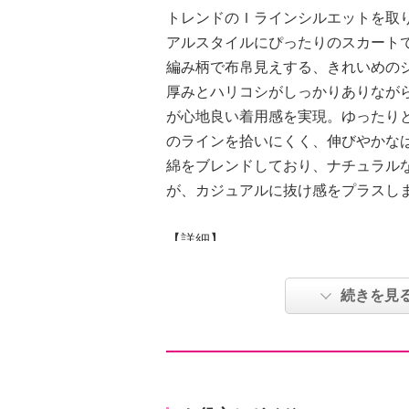
トレンドのＩラインシルエットを取
アルスタイルにぴったりのスカート
編み柄で布帛見えする、きれいめの
厚みとハリコシがしっかりありなが
が心地良い着用感を実現。ゆったり
のラインを拾いにくく、伸びやかな
綿をブレンドしており、ナチュラル
が、カジュアルに抜け感をプラスし
【詳細】
・裏地：なし
・スリット：約後２９ｃｍ
続きを見
・ボトムウエスト：後ろのみゴム
・ポケット：表側（前）２個、表側
・ベルト通し：あり、５個
【素材】