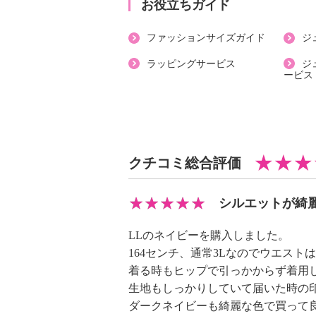
・ポリエステル６４％、再生繊維（
お役立ちガイド
１３％、ポリウレタン３％
ファッションサイズガイド
ジ
【メンテナンス（絵表示ラベル）】
・手洗い：可
ラッピングサービス
ジ
ービス
・漂白処理：塩素系・酸素系漂白不
・タンブル乾燥：不可
・自然乾燥：日陰の吊り干し
・アイロン仕上げ：可（低温）
・ドライクリーニング：不可
クチコミ総合評価
・ウエットクリーニング：可
【メンテナンス（ケアラベル）】
シルエットが綺
・長時間照射による変退色注意
・単品洗い
LLのネイビーを購入しました。
・水や汗などによる色落ち、色移り
164センチ、通常3Lなのでウエス
・摩擦による色落ち、色移り注意
着る時もヒップで引っかからず着用
・素材の特性上、多少の縮みあり
生地もしっかりしていて届いた時の
ダークネイビーも綺麗な色で買って
・ネット使用