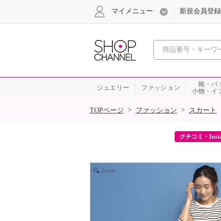
マイメニュー
新規会員登録
心おどる、瞬
靴・バ
ジュエリー
ファッション
小物・イ
SALE
>
>
TOPページ
ファッション
スカート
ーポンをプレゼント！
クチコミ・Inst
Zoom