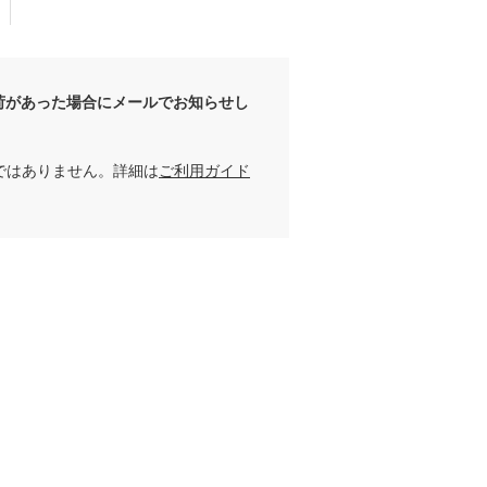
荷があった場合にメールでお知らせし
ではありません。詳細は
ご利用ガイド
ほな
chaki
156cm
157cm