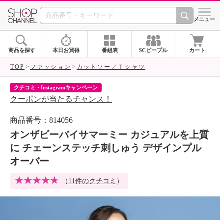
SHOP CHANNEL 
メニュー
商品を探す
本日お買得
番組表
SCピープル
カート
TOP
ファッション
カットソー／Ｔシャツ
クチコミ・Instagramキャンペーン
ネ
クーポンが当たるチャンス！
ネ
商品番号：814056
オンザビーバイサマーミー カジュアルを上質
に チェーンステッチ刺しゅう デザインプル
オーバー
（
11件のクチコミ
）