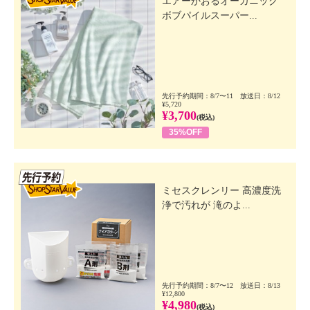
エアーかおるオーガニック
ボブパイルスーパー...
先行予約期間：8/7〜11 放送日：8/12
¥5,720
¥3,700
(税込)
35%OFF
先行SSV
ミセスクレンリー 高濃度洗
浄で汚れが 滝のよ...
先行予約期間：8/7〜12 放送日：8/13
¥12,800
¥4,980
(税込)