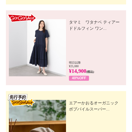
GO! GO! VALUE
タマミ ワタナベ ティアー
ドドルフィン ワン...
明日以降
¥25,080
¥14,900
(税込)
40%OFF
先行SSV
エアーかおるオーガニック
ボブパイルスーパー...