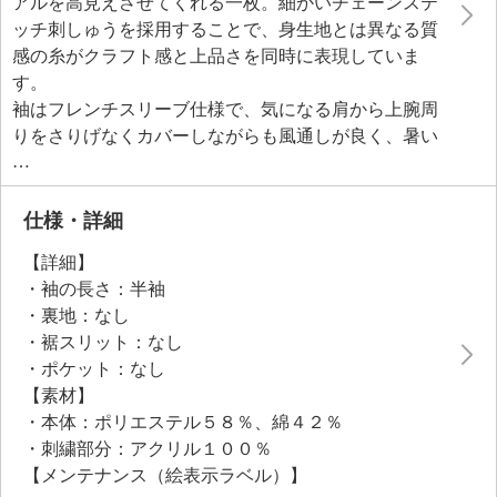
アルを高見えさせてくれる一枚。細かいチェーンステ
ッチ刺しゅうを採用することで、身生地とは異なる質
感の糸がクラフト感と上品さを同時に表現していま
す。
袖はフレンチスリーブ仕様で、気になる肩から上腕周
りをさりげなくカバーしながらも風通しが良く、暑い
季節も快適。袖口は共布二重のカフスパーツを取り付
け、折り返して縫い留めた凝ったデザイン。この袖口
のボリュームが上腕を華奢に見せる効果も。
仕様・詳細
素材には綿混のスムースジャージーを使用。表側は綿
【詳細】
の爽やかな風合いと控えめな艶感で高見え効果を、裏
・袖の長さ：半袖
側はポリエステルのなめらかな肌触りで重ね着しやす
・裏地：なし
く仕上げました。
・裾スリット：なし
・ポケット：なし
【素材】
・本体：ポリエステル５８％、綿４２％
・刺繍部分：アクリル１００％
【メンテナンス（絵表示ラベル）】