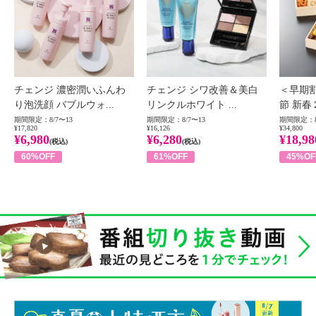
チェンジ 濃密潤いふんわ
チェンジ シワ改善＆美白
＜早期
り泡洗顔 バブルウォ...
リンクルホワイト ...
節 新春
期間限定：8/7〜13
期間限定：8/7〜13
期間限定：8
¥17,820
¥16,126
¥34,800
¥6,980
¥6,280
¥18,98
(税込)
(税込)
60%OFF
61%OFF
45%OF