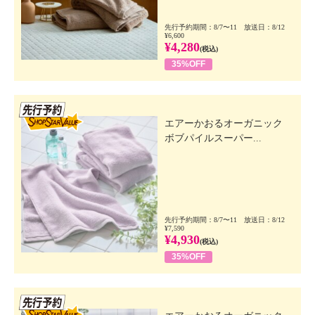
先行予約期間：8/7〜11 放送日：8/12
¥6,600
¥4,280
(税込)
35%OFF
先行SSV
エアーかおるオーガニック
ボブパイルスーパー...
先行予約期間：8/7〜11 放送日：8/12
¥7,590
¥4,930
(税込)
35%OFF
先行SSV