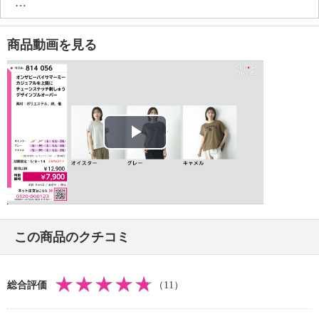
・手洗い：可
・漂白処理：塩素系・酸素系漂白不可
・タンブル乾燥：不可
商品動画を見る
・自然乾燥：日陰の吊り干し
・アイロン仕上げ：可（低温）
・ドライクリーニング：石油系ドライクリーニング可
・ウエットクリーニング：可
【メンテナンス（ケアラベル）】
・長時間照射による変退色注意
Play
・単品洗い
・水や汗などによる色落ち、色移り注意
Video
・摩擦による色落ち、色移り注意
・素材の特性上、多少の縮みあり
・ネット使用
この商品のクチコミ
・中性洗剤使用
【原産国（地）】
・中国製
総合評価
（11）