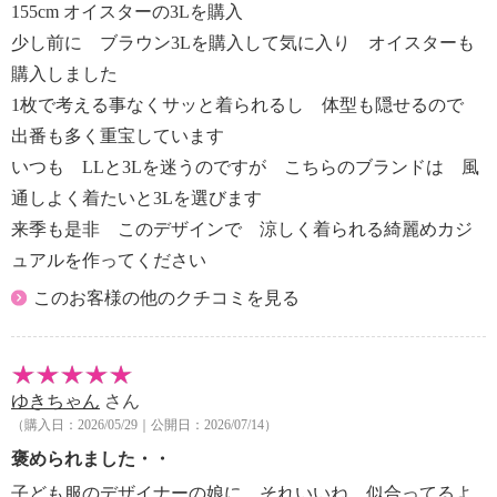
155cm オイスターの3Lを購入
少し前に ブラウン3Lを購入して気に入り オイスターも
購入しました
1枚で考える事なくサッと着られるし 体型も隠せるので
出番も多く重宝しています
いつも LLと3Lを迷うのですが こちらのブランドは 風
通しよく着たいと3Lを選びます
来季も是非 このデザインで 涼しく着られる綺麗めカジ
ュアルを作ってください
このお客様の他のクチコミを見る
ゆきちゃん
さん
（購入日：2026/05/29｜公開日：2026/07/14）
褒められました・・
子ども服のデザイナーの娘に、それいいね、似合ってるよ