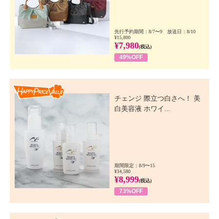
先行予約期間：8/7〜9 放送日：8/10
¥15,800
¥7,980
(税込)
49%OFF
Happy Price Value
チェンジ 際立つ白さへ！ 美
白美容液 ホワイ...
期間限定：8/9〜15
¥34,580
¥8,999
(税込)
73%OFF