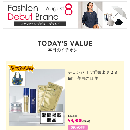
本日のイチオシ！
SHOP STAR VALUE
チェンジ ＴＶ通販出演２８
周年 美白の日 美...
¥32,835
¥9,988
(税込)
69%OFF