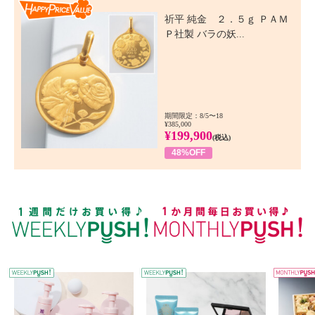
Happy Price Value
祈平 純金 ２．５ｇ ＰＡＭ
Ｐ社製 バラの妖...
期間限定：8/5〜18
¥385,000
¥199,900
(税込)
48%OFF
WEEKLY PUSH
W