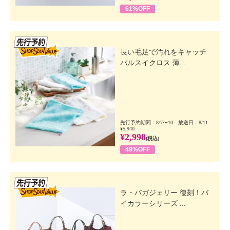
61%OFF
先行SSV
長い毛足で汚れをキャッチ
パルスイクロス 薄...
先行予約期間：8/7〜10 放送日：8/11
¥5,940
¥2,998
(税込)
49%OFF
先行SSV
ラ・バガジェリー 復刻！バ
イカラーシリーズ ...