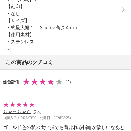
【刻印】
・なし
【サイズ】
・約最大幅１．３ｃｍ×高さ４ｍｍ
【使用素材】
・ステンレス
【メッキ素材】
・材質：ゴールドトーンコート（ゴールドカラー）
この商品のクチコミ
【その他】
・個体差あり
※リングのサイズ直し不可
総合評価
（5）
ちゃっちゃん
さん
（購入日：2026/03/09｜公開日：2026/03/25）
ゴールド色の私の太い指でも着けれる指輪が欲しいなあと