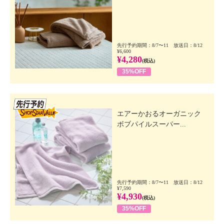
先行予約期間：8/7〜11 放送日：8/12
¥6,600
¥4,280
(税込)
35%OFF
先行SSV
エアーかおるオーガニック
ボブパイルスーパー...
先行予約期間：8/7〜11 放送日：8/12
¥7,590
¥4,930
(税込)
35%OFF