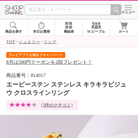
SHOP CHANNEL 
メニュー
商品を探す
本日お買得
番組表
SCピープル
カート
TOP
ジュエリー
リング
テレビアプリを使おうキャンペーン
届
8月は500円クーポンを2回プレゼント！
ご
商品番号：814017
エービーステン ステンレス キラキラビジュ
ウ クロスラインリング
（
5件のクチコミ
）