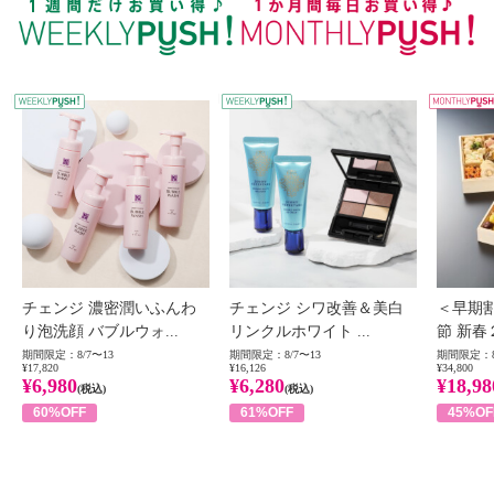
WEEKLY PUSH
W
チェンジ 濃密潤いふんわ
チェンジ シワ改善＆美白
＜早期
り泡洗顔 バブルウォ...
リンクルホワイト ...
節 新春
期間限定：8/7〜13
期間限定：8/7〜13
期間限定：8
¥17,820
¥16,126
¥34,800
¥6,980
¥6,280
¥18,98
(税込)
(税込)
60%OFF
61%OFF
45%OF