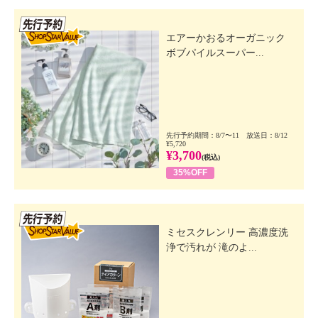
先行SSV
エアーかおるオーガニック
ボブパイルスーパー...
先行予約期間：8/7〜11 放送日：8/12
¥5,720
¥3,700
(税込)
35%OFF
先行SSV
ミセスクレンリー 高濃度洗
浄で汚れが 滝のよ...