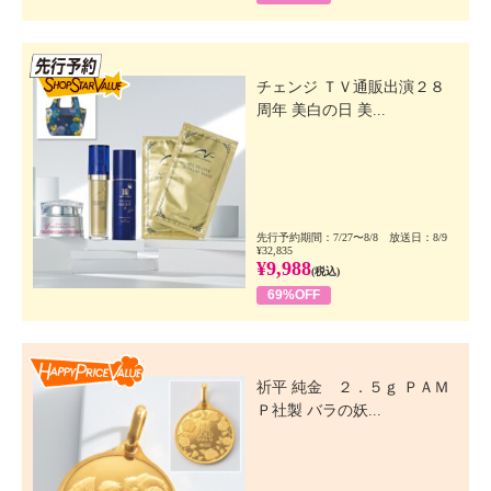
先行SSV
チェンジ ＴＶ通販出演２８
周年 美白の日 美...
先行予約期間：7/27〜8/8 放送日：8/9
¥32,835
¥9,988
(税込)
69%OFF
Happy Price Value
祈平 純金 ２．５ｇ ＰＡＭ
Ｐ社製 バラの妖...