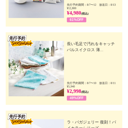
先行予約期間：8/7〜12 放送日：8/13
¥12,800
¥4,980
(税込)
61%OFF
先行SSV
長い毛足で汚れをキャッチ
パルスイクロス 薄...
先行予約期間：8/7〜10 放送日：8/11
¥5,940
¥2,998
(税込)
49%OFF
先行SSV
ラ・バガジェリー 復刻！バ