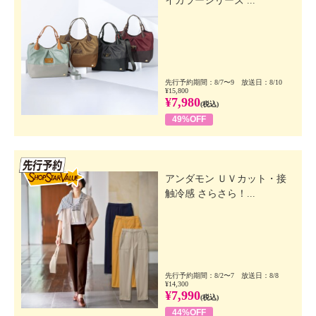
イカラーシリーズ ...
先行予約期間：8/7〜9 放送日：8/10
¥15,800
¥7,980
(税込)
49%OFF
先行SSV
アンダモン ＵＶカット・接
触冷感 さらさら！...
先行予約期間：8/2〜7 放送日：8/8
¥14,300
¥7,990
(税込)
44%OFF