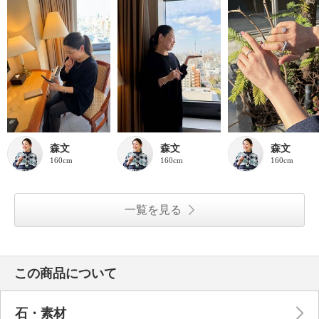
森文
森文
森文
160cm
160cm
160cm
一覧を見る
この商品について
石・素材