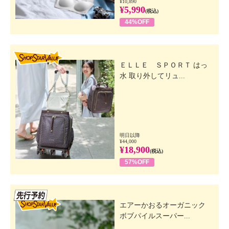
¥10,890
¥5,990
(税込)
44%OFF
SHOP STAR VALUE
ＥＬＬＥ ＳＰＯＲＴ はっ
水 取り外してリュ...
明日以降
¥44,000
¥18,900
(税込)
57%OFF
先行SSV
エアーかおるオーガニック
ボブパイルスーパー...