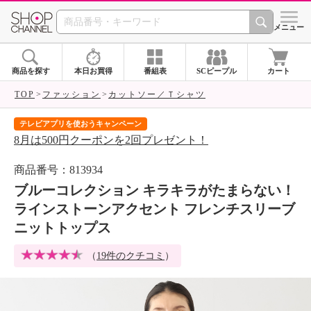
SHOP CHANNEL 
メニュー
商品を探す
本日お買得
番組表
SCピープル
カート
TOP
ファッション
カットソー／Ｔシャツ
テレビアプリを使おうキャンペーン
届
8月は500円クーポンを2回プレゼント！
ご
商品番号：813934
ブルーコレクション キラキラがたまらない！
ラインストーンアクセント フレンチスリーブ
ニットトップス
（
19件のクチコミ
）