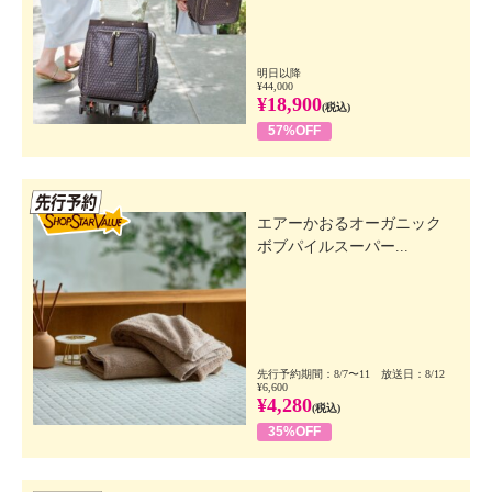
明日以降
¥44,000
¥18,900
(税込)
57%OFF
先行SSV
エアーかおるオーガニック
ボブパイルスーパー...
先行予約期間：8/7〜11 放送日：8/12
¥6,600
¥4,280
(税込)
35%OFF