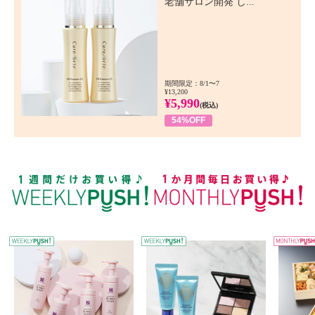
老舗サロン開発 し...
期間限定：8/1〜7
¥13,200
¥5,990
(税込)
54%OFF
WEEKLY PUSH
W