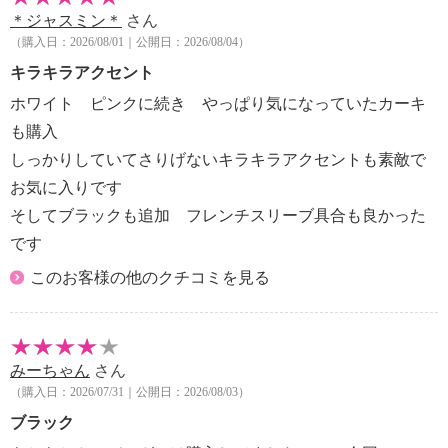
＊ジャスミン＊
さん
・摩擦による色落ち、色移り注意
（購入日：2026/08/01｜公開日：2026/08/04）
・毛玉が生じるおそれあり
・無蛍光洗剤使用
キラキラアクセント
【原産国（地）】
ホワイト ピンクに続き やっぱり気になっていたカーキ
・中国製
も購入
しっかりしていてさりげないキラキラアクセントも素敵で
お気に入りです
そしてブラックも追加 フレンチスリーブ具合も良かった
です
このお客様の他のクチコミを見る
みーちゃん
さん
（購入日：2026/07/31｜公開日：2026/08/03）
ブラック