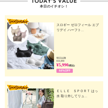
本日のイチオシ！
SHOP STAR VALUE
スロギー ゼロフィール エブ
リデイ ハーフト...
明日以降
¥10,890
¥5,990
(税込)
44%OFF
SHOP STAR VALUE
ＥＬＬＥ ＳＰＯＲＴ はっ
水 取り外してリュ...