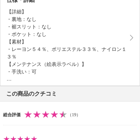
【詳細】
・裏地：なし
・裾スリット：なし
・ポケット：なし
【素材】
・レーヨン５４％、ポリエステル３３％、ナイロン１
３％
【メンテナンス（絵表示ラベル）】
・手洗い：可
・漂白処理：塩素系・酸素系漂白不可
・タンブル乾燥：不可
この商品のクチコミ
・自然乾燥：日陰の平干し
・アイロン仕上げ：可（低温）
・ドライクリーニング：不可
総合評価
（19）
・ウエットクリーニング：可
【メンテナンス（ケアラベル）】
・単品洗い
・水や汗などによる色落ち、色移り注意