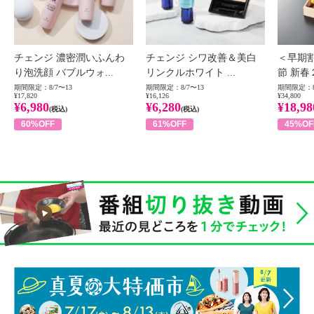
チェンジ 濃密潤いふんわ
チェンジ シワ改善＆美白
＜早期
り泡洗顔 バブルウォ...
リンクルホワイト ...
節 新春
期間限定：8/7〜13
期間限定：8/7〜13
期間限定：8
¥17,820
¥16,126
¥34,800
¥6,980
¥6,280
¥18,98
(税込)
(税込)
60%OFF
61%OFF
45%OF