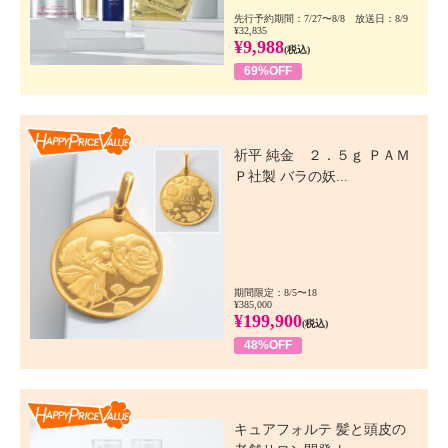
先行予約期間：7/27〜8/8 放送日：8/9
¥32,835
¥9,988
(税込)
69%OFF
Happy Price Value
祈平 純金 ２．５ｇ ＰＡＭ
Ｐ社製 バラの妖...
期間限定：8/5〜18
¥385,000
¥199,900
(税込)
48%OFF
Happy Price Value
キュアフォルテ 髪と頭皮の