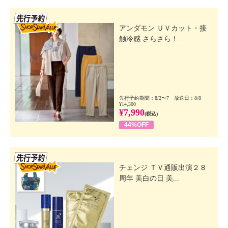
先行SSV
アンダモン ＵＶカット・接
触冷感 さらさら！...
先行予約期間：8/2〜7 放送日：8/8
¥14,300
¥7,990
(税込)
44%OFF
先行SSV
チェンジ ＴＶ通販出演２８
周年 美白の日 美...