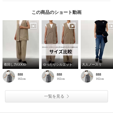
この商品のショート動画
着回し力GOOD
ゆったりシルエット
大人ノースリ
888
888
888
162cm
162cm
162cm
一覧を見る