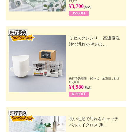
¥5,720
¥3,700
(税込)
35%OFF
先行SSV
ミセスクレンリー 高濃度洗
浄で汚れが 滝のよ...
先行予約期間：8/7〜12 放送日：8/13
¥12,800
¥4,980
(税込)
61%OFF
先行SSV
長い毛足で汚れをキャッチ
パルスイクロス 薄...