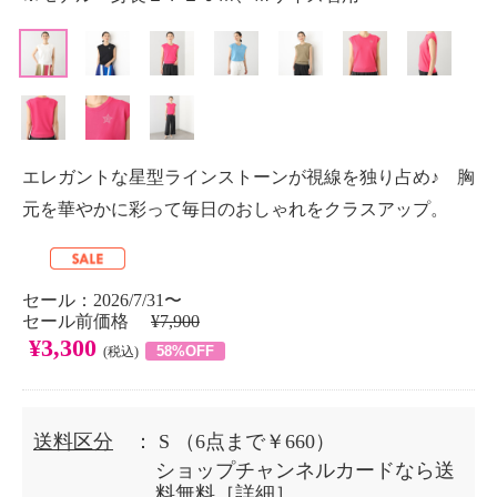
エレガントな星型ラインストーンが視線を独り占め♪ 胸
元を華やかに彩って毎日のおしゃれをクラスアップ。
セール：2026/7/31〜
セール前価格
¥7,900
¥3,300
58%OFF
(税込)
送料区分
： S
（6点まで￥660）
ショップチャンネルカードなら送
料無料［
詳細
］