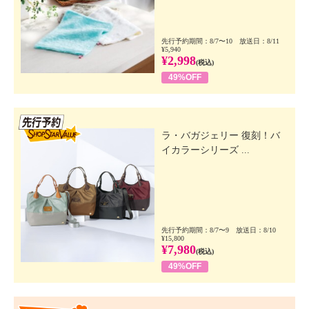
先行予約期間：8/7〜10 放送日：8/11
¥5,940
¥2,998
(税込)
49%OFF
先行SSV
ラ・バガジェリー 復刻！バ
イカラーシリーズ ...
先行予約期間：8/7〜9 放送日：8/10
¥15,800
¥7,980
(税込)
49%OFF
Happy Price Value