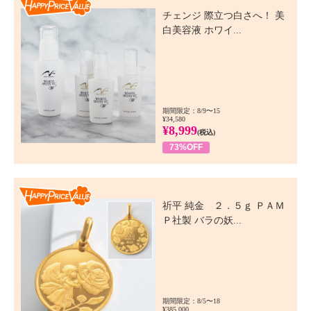
チェンジ 際立つ白さへ！ 美
白美容液 ホワイ...
期間限定：8/9〜15
¥34,580
¥8,999
(税込)
73%OFF
Happy Price Value
祈平 純金 ２．５ｇ ＰＡＭ
Ｐ社製 バラの妖...
期間限定：8/5〜18
¥385,000