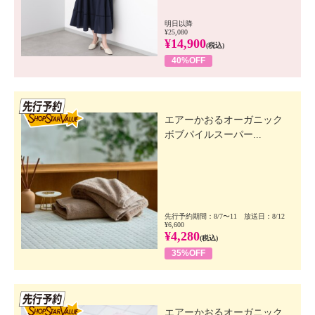
明日以降
¥25,080
¥14,900
(税込)
40%OFF
先行SSV
エアーかおるオーガニック
ボブパイルスーパー...
先行予約期間：8/7〜11 放送日：8/12
¥6,600
¥4,280
(税込)
35%OFF
先行SSV
エアーかおるオーガニック