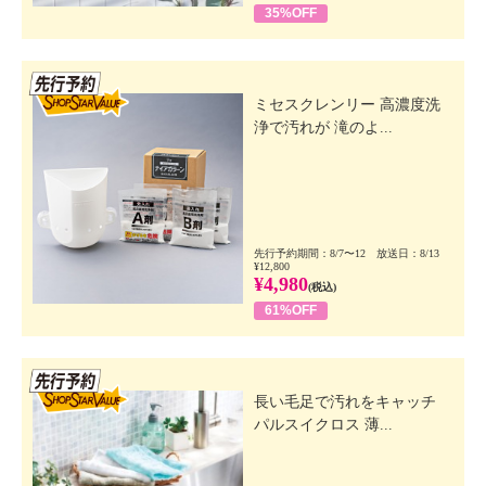
35%OFF
先行SSV
ミセスクレンリー 高濃度洗
浄で汚れが 滝のよ...
先行予約期間：8/7〜12 放送日：8/13
¥12,800
¥4,980
(税込)
61%OFF
先行SSV
長い毛足で汚れをキャッチ
パルスイクロス 薄...