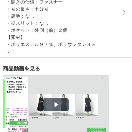
・開きの仕様：ファスナー
・袖の長さ：七分袖
・裏地：なし
・裾スリット：なし
・ポケット：外側（前）２個
【素材】
・ポリエステル９７％、ポリウレタン３％
【メンテナンス（絵表示ラベル）】
・洗濯機：可
・漂白処理：塩素系・酸素系漂白不可
商品動画を見る
・タンブル乾燥：不可
・自然乾燥：日陰の吊り干し
・アイロン仕上げ：可（低温）
・ドライクリーニング：石油系ドライクリーニング可
・ウエットクリーニング：可
【メンテナンス（ケアラベル）】
Play
・長時間照射による変退色注意
・単品洗い
Video
・水や汗などによる色落ち、色移り注意