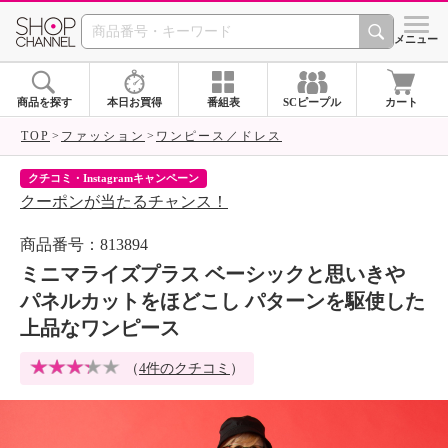
SHOP CHANNEL 
メニュー
商品を探す
本日お買得
番組表
SCピープル
カート
TOP
ファッション
ワンピース／ドレス
クチコミ・Instagramキャンペーン
ネ
クーポンが当たるチャンス！
ネ
商品番号：813894
ミニマライズプラス ベーシックと思いきや
パネルカットをほどこし パターンを駆使した
上品なワンピース
（
4件のクチコミ
）