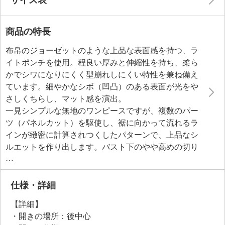
商品の特長
布帛のジョーゼットのような上品な表面感を持つ、ラ
イトポンチを使用。程良い厚みと伸縮性を持ち、柔ら
かでシワになりにくく型崩れしにくい特性を兼ね備え
ています。細やかなシボ（凹凸）のある表面が光をや
さしくちらし、マット感を演出。
一見シンプルな無地のワンピースですが、複数のパー
ツ（パネルカット）を駆使し、裾に向かって流れるラ
インが緻密に計算されつくしたパターンで、上品なシ
ルエットを作り出します。バスト下のやや高めの切り
替えが女性らしいラインを強調し、そこから裾までの
自然に広がり、身体のラインを拾いにくくスタイルア
ップ効果も。
仕様・詳細
襟元は開きすぎず詰めすぎない絶妙なデザイン。後ろ
【詳細】
身頃のコンシールファスナーは手が届きやすい位置に
・開きの場所：後中心
配置され、着脱をスムーズにします。