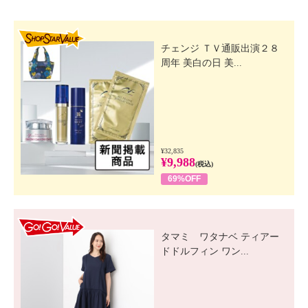
SHOP STAR VALUE
チェンジ ＴＶ通販出演２８
周年 美白の日 美...
¥32,835
¥9,988
(税込)
69%OFF
GO! GO! VALUE
タマミ ワタナベ ティアー
ドドルフィン ワン...