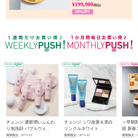
¥199,900
(税込)
48%OFF
WEEKLY PUSH
W
チェンジ 濃密潤いふんわ
チェンジ シワ改善＆美白
＜早期
り泡洗顔 バブルウォ...
リンクルホワイト ...
節 新春
期間限定：8/7〜13
期間限定：8/7〜13
期間限定：8