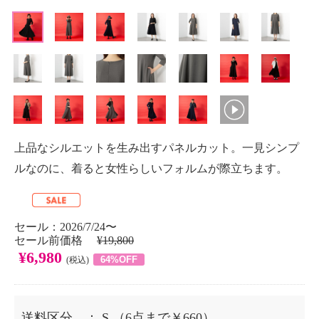
上品なシルエットを生み出すパネルカット。一見シンプ
ルなのに、着ると女性らしいフォルムが際立ちます。
セール：2026/7/24〜
セール前価格
¥19,800
¥6,980
64%OFF
(税込)
送料区分
： S
（6点まで￥660）