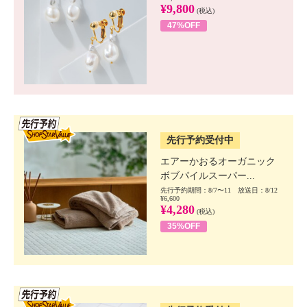
¥9,800
(税込)
47%OFF
SSV先行
先行予約受付中
エアーかおるオーガニック
ボブパイルスーパー...
先行予約期間：8/7〜11 放送日：8/12
¥6,600
¥4,280
(税込)
35%OFF
SSV先行