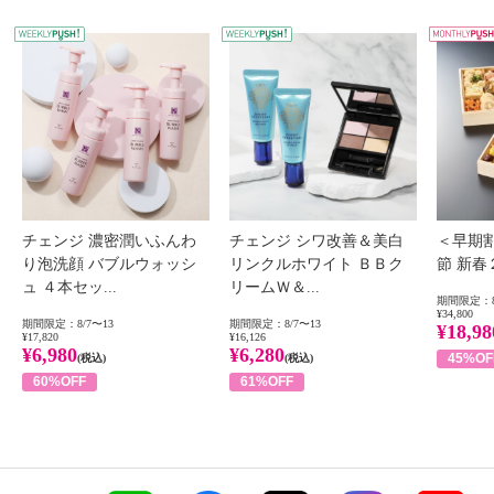
WEEKLY PUSH
W
チェンジ 濃密潤いふんわ
チェンジ シワ改善＆美白
＜早期
り泡洗顔 バブルウォッシ
リンクルホワイト ＢＢク
節 新
ュ ４本セッ...
リームＷ＆...
期間限定：8
¥34,800
期間限定：8/7〜13
期間限定：8/7〜13
¥18,98
¥17,820
¥16,126
¥6,980
¥6,280
45%OF
(税込)
(税込)
60%OFF
61%OFF