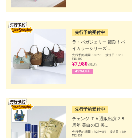
SSV先行
先行予約受付中
ラ・バガジェリー 復刻！バ
イカラーシリーズ ...
先行予約期間：8/7〜9 放送日：8/10
¥15,800
¥7,980
(税込)
49%OFF
SSV先行
先行予約受付中
チェンジ ＴＶ通販出演２８
周年 美白の日 美...
先行予約期間：7/27〜8/8 放送日：8/9
¥32,835