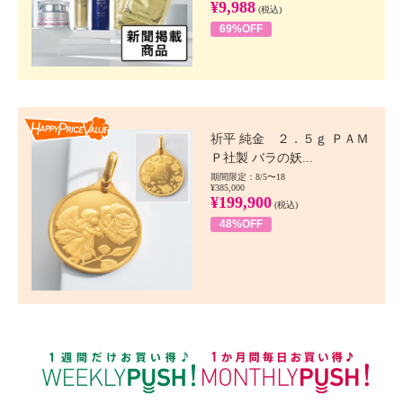
¥9,988
(税込)
69%OFF
Happy Price value
祈平 純金 ２．５ｇ ＰＡＭ
Ｐ社製 バラの妖...
期間限定：8/5〜18
¥385,000
¥199,900
(税込)
48%OFF