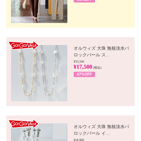
GO!GO! VALUE
オルウィズ 大珠 無核淡水バ
ロックパール ス...
¥33,500
¥17,500
(税込)
47%OFF
GO!GO! VALUE
オルウィズ 大珠 無核淡水バ
ロックパール イ...
¥18,800