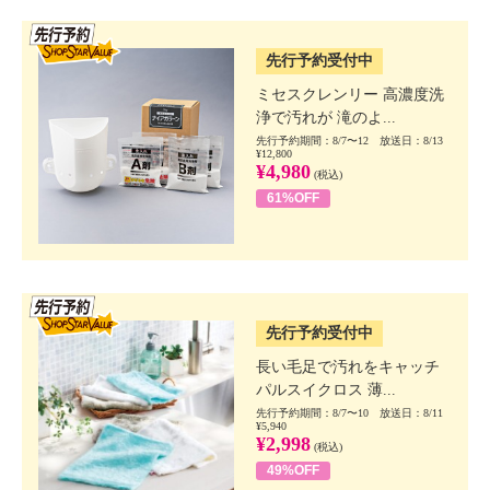
SSV先行
先行予約受付中
ミセスクレンリー 高濃度洗
浄で汚れが 滝のよ...
先行予約期間：8/7〜12 放送日：8/13
¥12,800
¥4,980
(税込)
61%OFF
SSV先行
先行予約受付中
長い毛足で汚れをキャッチ
パルスイクロス 薄...
先行予約期間：8/7〜10 放送日：8/11
¥5,940
¥2,998
(税込)
49%OFF