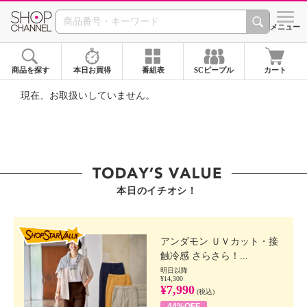
SHOP CHANNEL ショ
メニュー
商品を探す
本日お買得
番組表
SCピープル
カート
現在、お取扱いしていません。
本日のイチオシ！
SHOP STAR VALUE
アンダモン ＵＶカット・接
触冷感 さらさら！...
明日以降
¥14,300
¥7,990
(税込)
44%OFF