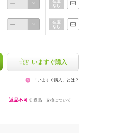
代
内海美千代
内海美千代
いますぐ購入
162cm
162cm
「いますぐ購入」とは？
返品不可
※
返品・交換について