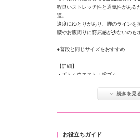
程良いストレッチ性と通気性がある
適。
適度にゆとりがあり、脚のラインを
腰やお腹周りに窮屈感が少ないのも
●普段と同じサイズをおすすめ
【詳細】
・ボトムウエスト：総ゴム
・裏地：なし
・スリット：なし
続きを見
・ポケット：外側（前）２個
【素材】
・綿９８％、ポリウレタン２％
【メンテナンス（絵表示ラベル）】
・洗濯機：可
お役立ちガイド