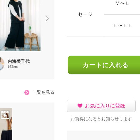
Ｍ〜Ｌ
セージ
Ｌ〜ＬＬ
内海美千代
内海美千代
内海美千
カートに入れる
162cm
162cm
162cm
一覧を見る
お気に入りに登録
お買得になるとお知らせします