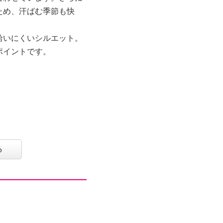
ため、汗ばむ季節も快
拾いにくいシルエット。
ポイントです。
る