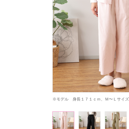
※モデル　身長１７１ｃｍ、Ｍ〜Ｌサイズ