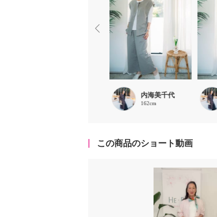
chaki
内海美千代
157cm
162cm
この商品のショート動画