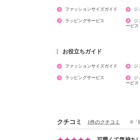
・漂白処理：塩素系・酸素系漂白不
ファッションサイズガイド
ジ
・タンブル乾燥：不可
・自然乾燥：日陰の吊り干し
ラッピングサービス
ジ
ービス
・アイロン仕上げ：可（中温）
・ドライクリーニング：不可
・ウエットクリーニング：可
お役立ちガイド
【メンテナンス（ケアラベル）】
・長時間照射による変退色注意
ファッションサイズガイド
ジ
・単品洗い
・摩擦による色落ち、色移り注意
ラッピングサービス
ジ
ービス
・素材の特性上、多少の縮みあり
・毛玉が生じるおそれあり
・ネット使用
・無蛍光洗剤使用
【個体差あり】
クチコミ
1件のクチコミ
※「
・個体差あり
【原産国（地）】
可愛くて気持ち