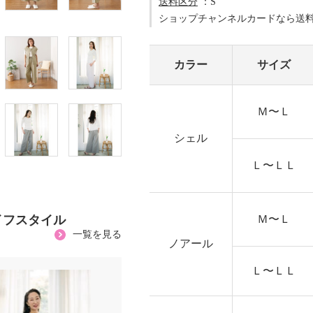
送料区分
：S
ショップチャンネルカードなら送
カラー
サイズ
Ｍ〜Ｌ
シェル
Ｌ〜ＬＬ
イフスタイル
Ｍ〜Ｌ
一覧を見る
ノアール
Ｌ〜ＬＬ