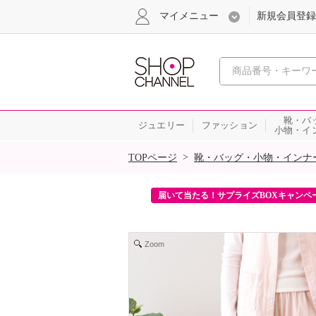
マイメニュー
新規会員登録
心おどる、瞬
靴・バ
ジュエリー
ファッション
小物・イ
SALE
>
TOPページ
靴・バッグ・小物・インナ
ンを2回プレゼント！
届いて当たる！サプライズBOXキャンペ
Zoom