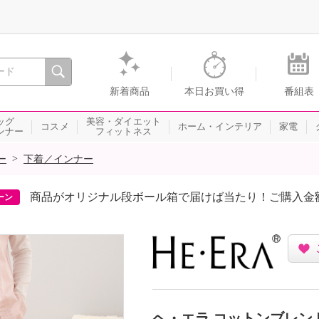
間を。通販・テレビショッピングのショップチャンネル
新着商品
本日お買い得
番組表
ッグ
美容・ダイエット
コスメ
ホーム・インテリア
家電
ンナー
フィットネス
>
ー
下着／インナー
商品がオリジナル段ボール箱で届けば当たり！ご購入金
ーン
ヘ・エラ コットンブレン