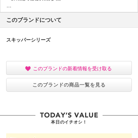
【使用上の注意】
※詳細は取扱説明書参照
このブランドについて
・子供の手の届く所や火気の近く、日の当たるところ
及び高温になる所に置かない。
・キズが付く可能性のあるもの（金属やプラスチック
スキッパーシリーズ
など）、畳や、水がしみ込むと変色の可能性がある床
や家
具、壁紙（変色する可能性がある）やザラザラ・ささ
くれ・突起物がある表面、などは目立たない所で試し
このブランドの新着情報を受け取る
てか
ら使用する。
このブランドの商品一覧を見る
・車のお掃除には取り扱いに注意し、専門の方に確認
する。目立たない所で試してから使用する。
【同梱書類】
・取扱説明書
【保証（有無）、保証期間】
本日のイチオシ！
・なし
【原産国（地）】