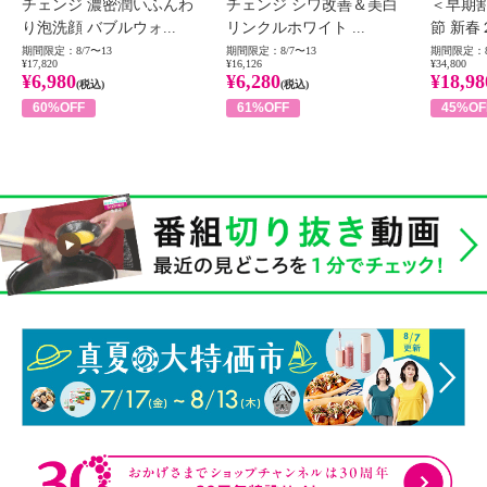
チェンジ 濃密潤いふんわ
チェンジ シワ改善＆美白
＜早期
り泡洗顔 バブルウォ...
リンクルホワイト ...
節 新春
期間限定：8/7〜13
期間限定：8/7〜13
期間限定：8
¥17,820
¥16,126
¥34,800
¥6,980
¥6,280
¥18,98
(税込)
(税込)
60%OFF
61%OFF
45%OF