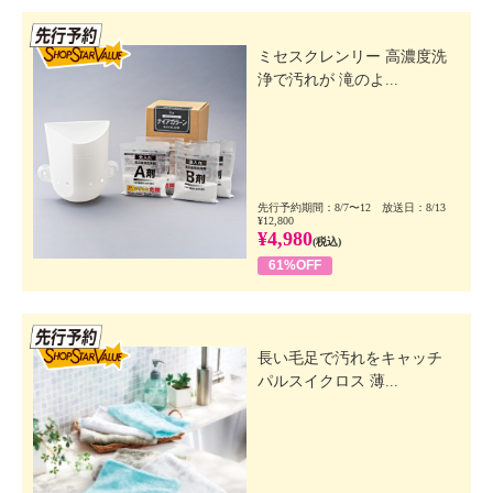
先行SSV
ミセスクレンリー 高濃度洗
浄で汚れが 滝のよ...
先行予約期間：8/7〜12 放送日：8/13
¥12,800
¥4,980
(税込)
61%OFF
先行SSV
長い毛足で汚れをキャッチ
パルスイクロス 薄...