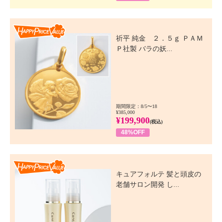
Happy Price Value
祈平 純金 ２．５ｇ ＰＡＭ
Ｐ社製 バラの妖...
期間限定：8/5〜18
¥385,000
¥199,900
(税込)
48%OFF
Happy Price Value
キュアフォルテ 髪と頭皮の
老舗サロン開発 し...