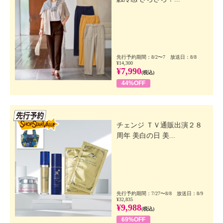
先行予約期間：8/2〜7 放送日：8/8
¥14,300
¥7,990
(税込)
44%OFF
先行SSV
チェンジ ＴＶ通販出演２８
周年 美白の日 美...
先行予約期間：7/27〜8/8 放送日：8/9
¥32,835
¥9,988
(税込)
69%OFF