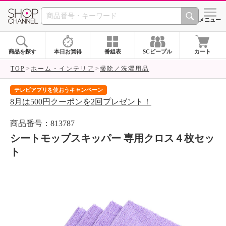
SHOP CHANNEL 
メニュー
商品を探す
本日お買得
番組表
SCピープル
カート
TOP
ホーム・インテリア
掃除／洗濯用品
テレビアプリを使おうキャンペーン
届
8月は500円クーポンを2回プレゼント！
ご
商品番号：813787
シートモップスキッパー 専用クロス４枚セッ
ト