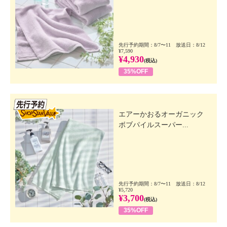
先行予約期間：8/7〜11 放送日：8/12
¥7,590
¥4,930
(税込)
35%OFF
先行SSV
エアーかおるオーガニック
ボブパイルスーパー...
先行予約期間：8/7〜11 放送日：8/12
¥5,720
¥3,700
(税込)
35%OFF