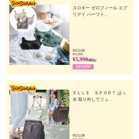
・韓国製
SHOP STAR VALUE
スロギー ゼロフィール エブ
リデイ ハーフト...
明日以降
¥10,890
¥5,990
(税込)
44%OFF
SHOP STAR VALUE
ＥＬＬＥ ＳＰＯＲＴ はっ
水 取り外してリュ...
明日以降