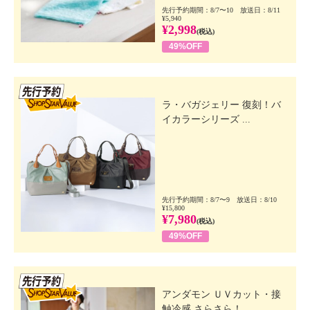
先行予約期間：8/7〜10 放送日：8/11
¥5,940
¥2,998
(税込)
49%OFF
先行SSV
ラ・バガジェリー 復刻！バ
イカラーシリーズ ...
先行予約期間：8/7〜9 放送日：8/10
¥15,800
¥7,980
(税込)
49%OFF
先行SSV
アンダモン ＵＶカット・接
触冷感 さらさら！...