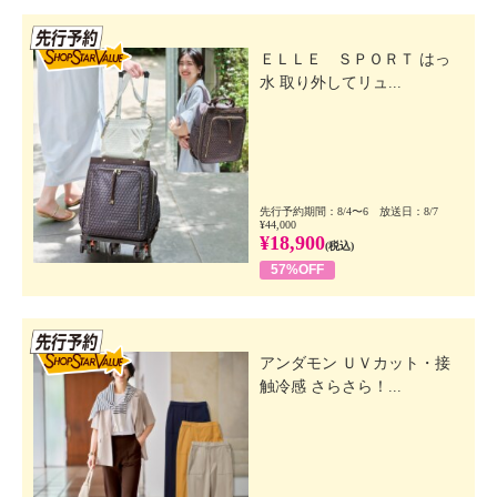
先行SSV
ＥＬＬＥ ＳＰＯＲＴ はっ
水 取り外してリュ...
先行予約期間：8/4〜6 放送日：8/7
¥44,000
¥18,900
(税込)
57%OFF
先行SSV
アンダモン ＵＶカット・接
触冷感 さらさら！...