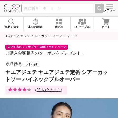
SHOP CHANNEL 
メニュー
商品を探す
本日お買得
番組表
SCピープル
カート
TOP
ファッション
カットソー／Ｔシャツ
届いて当たる！サプライズBOXキャンペーン
ク
ご購入金額相当のクーポンをプレゼント！
ク
商品番号：813691
ヤエアジュテ ヤエアジュテ定番 シアーカッ
トソー ハイネックプルオーバー
（
5件のクチコミ
）