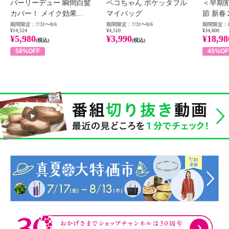
パーリーデュー 瞬間白髪
ペコちゃん ポケッタブル
＜早期
カバー！ メイク効果...
マイバッグ
節 新春
期間限定：7/31〜8/6
期間限定：7/31〜8/6
期間限定：8
¥14,524
¥4,510
¥34,800
¥5,980
¥3,990
¥18,98
(税込)
(税込)
58%OFF
45%OF