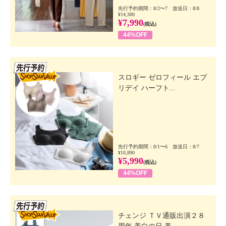
先行予約期間：8/2〜7 放送日：8/8
¥14,300
¥7,990
(税込)
44%OFF
先行SSV
スロギー ゼロフィール エブ
リデイ ハーフト...
先行予約期間：8/1〜6 放送日：8/7
¥10,890
¥5,990
(税込)
44%OFF
先行SSV
チェンジ ＴＶ通販出演２８