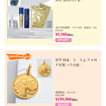
周年 美白の日 美...
先行予約期間：7/27〜8/8 放送日：8/9
¥32,835
¥9,988
(税込)
69%OFF
Happy Price Value
祈平 純金 ２．５ｇ ＰＡＭ
Ｐ社製 バラの妖...
期間限定：8/5〜18
¥385,000
¥199,900
(税込)
48%OFF