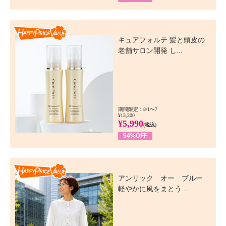
Happy Price Value
キュアフォルテ 髪と頭皮の
老舗サロン開発 し...
期間限定：8/1〜7
¥13,200
¥5,990
(税込)
54%OFF
Happy Price Value
アンリック オー ブルー
軽やかに風をまとう...