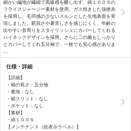
細かい編地が繊細で高級感を醸し出す、綿１００％の
フライスジャージー素材を使用。ガス焼きした強撚糸
を採用し、毛羽感の少ないスルンとした生地表面を実
現しました。窮屈さや暑苦しさを感じにくく、年齢の
出やすい首周りをスタイリッシュにカバーしてくれる
ハイネックデザインを採用。さらに二の腕もしっかり
とカバーしてくれ五分袖で、一枚でも安心感がありま
す。Ｔシャツのようなカジュアル感は抑えつつ、上質
な膨らみとなめらかな風合い、深みのある色調が、洗
練された印象を与える一枚です。
仕様・詳細
【詳細】
●普段と同じサイズをおすすめ
・袖の長さ：五分袖
・裏地：なし
・裾スリット：なし
・ポケット：なし
【素材】
・綿１００％
【メンテナンス（絵表示ラベル）】