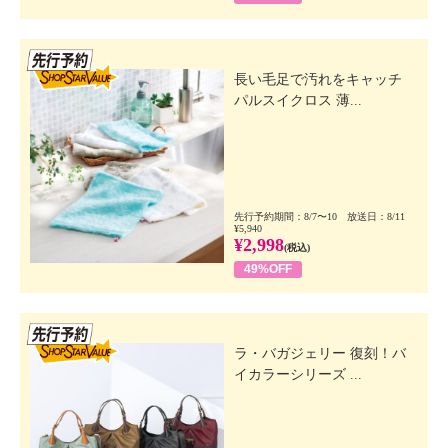
先行SSV
長い毛足で汚れをキャッチ
パルスイクロス 薄...
先行予約期間：8/7〜10 放送日：8/11
¥5,940
¥2,998
(税込)
49%OFF
先行SSV
ラ・バガジェリー 復刻！バ
イカラーシリーズ ...