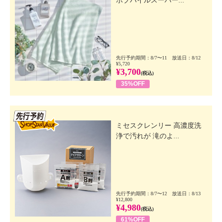
ボブパイルスーパー...
先行予約期間：8/7〜11 放送日：8/12
¥5,720
¥3,700
(税込)
35%OFF
先行SSV
ミセスクレンリー 高濃度洗
浄で汚れが 滝のよ...
先行予約期間：8/7〜12 放送日：8/13
¥12,800
¥4,980
(税込)
61%OFF