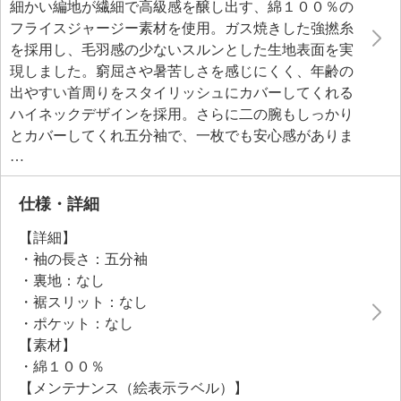
細かい編地が繊細で高級感を醸し出す、綿１００％の
フライスジャージー素材を使用。ガス焼きした強撚糸
を採用し、毛羽感の少ないスルンとした生地表面を実
現しました。窮屈さや暑苦しさを感じにくく、年齢の
出やすい首周りをスタイリッシュにカバーしてくれる
ハイネックデザインを採用。さらに二の腕もしっかり
とカバーしてくれ五分袖で、一枚でも安心感がありま
す。Ｔシャツのようなカジュアル感は抑えつつ、上質
な膨らみとなめらかな風合い、深みのある色調が、洗
練された印象を与える一枚です。
仕様・詳細
【詳細】
●普段と同じサイズをおすすめ
・袖の長さ：五分袖
・裏地：なし
・裾スリット：なし
・ポケット：なし
【素材】
・綿１００％
【メンテナンス（絵表示ラベル）】