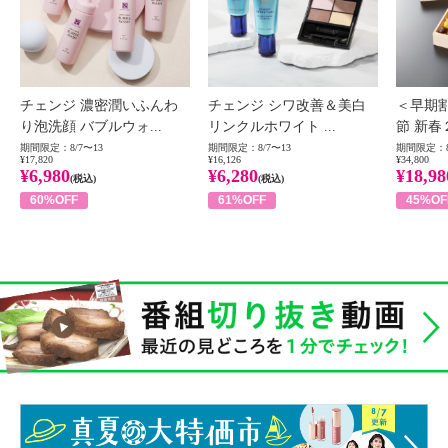
チェンジ 濃密潤いふんわ
チェンジ シワ改善＆美白
＜早期
り泡洗顔 バブルウォ...
リンクルホワイト ...
節 新春
期間限定：8/7〜13
期間限定：8/7〜13
期間限定：8
¥17,820
¥16,126
¥34,800
¥6,980
¥6,280
¥18,98
(税込)
(税込)
60%OFF
61%OFF
45%OF