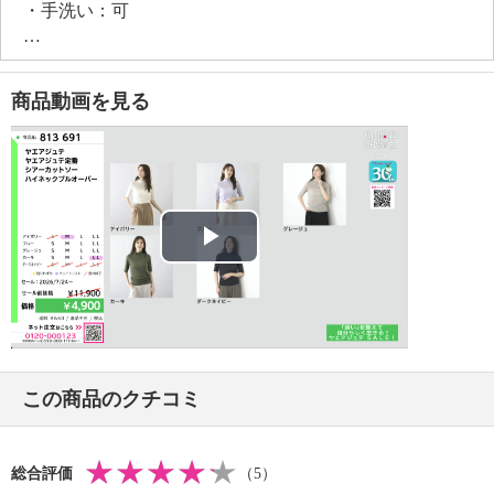
・手洗い：可
・漂白処理：塩素系・酸素系漂白不可
・タンブル乾燥：不可
・自然乾燥：日陰の平干し
商品動画を見る
・アイロン仕上げ：可（低温）
・ドライクリーニング：石油系ドライクリーニング可
・ウエットクリーニング：可
【メンテナンス（ケアラベル）】
・長時間照射による変退色注意
・単品洗い
Play
・水や汗などによる色落ち、色移り注意
・摩擦による色落ち、色移り注意
Video
・素材の特性上、多少の縮みあり
・ネット使用
【原産国（地）】
この商品のクチコミ
・日本製
総合評価
（5）