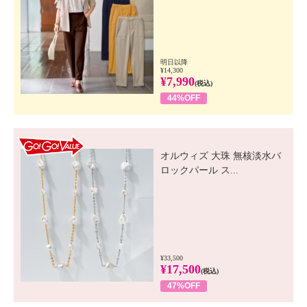
明日以降
¥14,300
¥7,990
(税込)
44%OFF
GO! GO! VALUE
オルウィズ 大珠 無核淡水バ
ロックパール ス...
¥33,500
¥17,500
(税込)
47%OFF