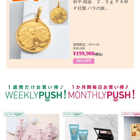
祈平 純金 ２．５ｇ ＰＡＭ
Ｐ社製 バラの妖...
期間限定：8/5〜18
¥385,000
¥199,900
(税込)
48%OFF
WEEKLY PUSH
W