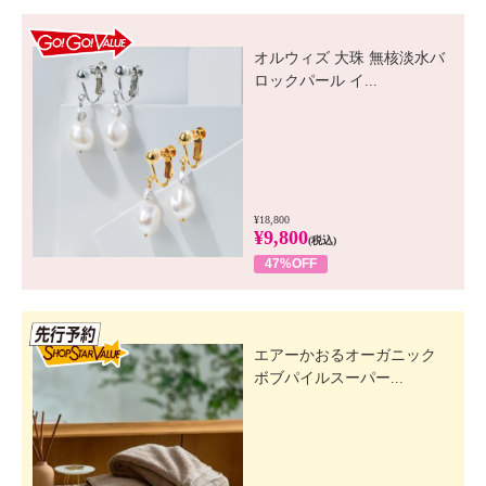
GO! GO! VALUE
オルウィズ 大珠 無核淡水バ
ロックパール イ...
¥18,800
¥9,800
(税込)
47%OFF
先行SSV
エアーかおるオーガニック
ボブパイルスーパー...