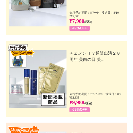
先行予約期間：8/7〜9 放送日：8/10
¥15,800
¥7,980
(税込)
49%OFF
先行SSV
チェンジ ＴＶ通販出演２８
周年 美白の日 美...
先行予約期間：7/27〜8/8 放送日：8/9
¥32,835
¥9,988
(税込)
69%OFF
Happy Price Value