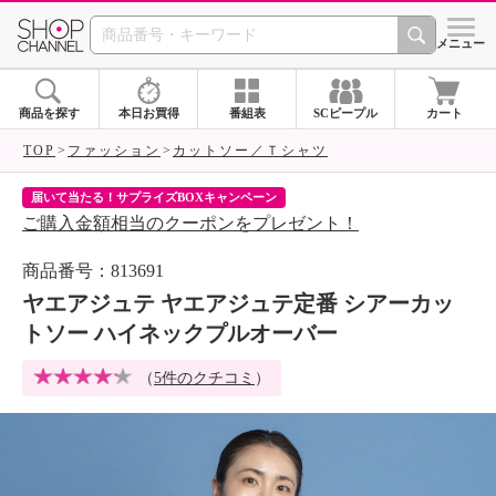
SHOP CHANNEL 
メニュー
商品を探す
本日お買得
番組表
SCピープル
カート
TOP
ファッション
カットソー／Ｔシャツ
届いて当たる！サプライズBOXキャンペーン
ク
ご購入金額相当のクーポンをプレゼント！
ク
商品番号：813691
ヤエアジュテ ヤエアジュテ定番 シアーカッ
トソー ハイネックプルオーバー
（
5件のクチコミ
）