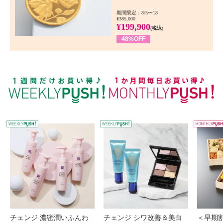
期間限定：8/5〜18
¥385,000
¥199,900
(税込)
48%OFF
WEEKLY PUSH
W
チェンジ 濃密潤いふんわ
チェンジ シワ改善＆美白
＜早期