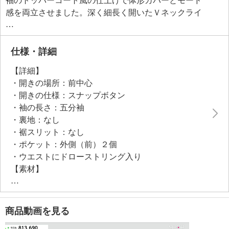
袖のトッパーコート風の仕上げで体形カバーとモード
感を両立させました。深く細長く開いたＶネックライ
ンが首元をすっきりと見せ、細見え効果も期待できま
す。ウエストのドローストリングには、太幅の共布ベ
ルトを通したつくり。ベルトを垂らした着こなしはも
仕様・詳細
ちろん、絞ってウエストマークしても素敵です。
【詳細】
適度な透け感と微光沢が春夏のアウターにぴったり
・開きの場所：前中心
で、パサッと羽織れてカーディガン感覚で着用できる
・開きの仕様：スナップボタン
手軽なアイテムです。
・袖の長さ：五分袖
・裏地：なし
●普段と同じサイズをおすすめ
・裾スリット：なし
・ポケット：外側（前）２個
・ウエストにドローストリング入り
【素材】
・レーヨン７１％、ナイロン２２％、麻７％
【メンテナンス（絵表示ラベル）】
・手洗い：可
商品動画を見る
・漂白処理：塩素系・酸素系漂白不可