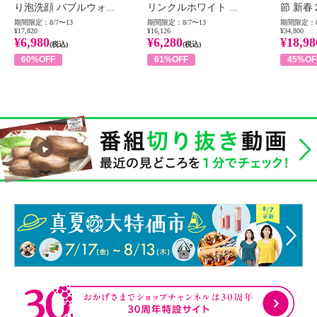
り泡洗顔 バブルウォ...
リンクルホワイト ...
節 新春
期間限定：8/7〜13
期間限定：8/7〜13
期間限定：8
¥17,820
¥16,126
¥34,800
¥6,980
¥6,280
¥18,98
(税込)
(税込)
60%OFF
61%OFF
45%OF