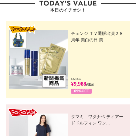
本日のイチオシ！
SHOP STAR VALUE
チェンジ ＴＶ通販出演２８
周年 美白の日 美...
¥32,835
¥9,988
(税込)
69%OFF
GO! GO! VALUE
タマミ ワタナベ ティアー
ドドルフィン ワン...