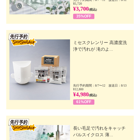
¥5,720
¥3,700
(税込)
35%OFF
先行SSV
ミセスクレンリー 高濃度洗
浄で汚れが 滝のよ...
先行予約期間：8/7〜12 放送日：8/13
¥12,800
¥4,980
(税込)
61%OFF
先行SSV
長い毛足で汚れをキャッチ
パルスイクロス 薄...