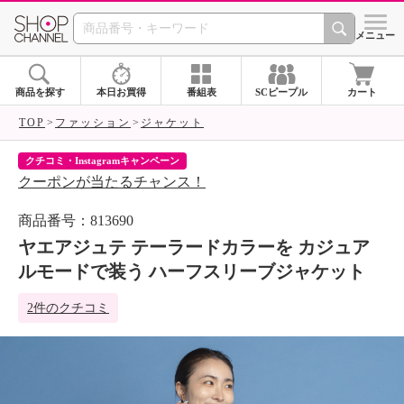
SHOP CHANNEL 
メニュー
商品を探す
本日お買得
番組表
SCピープル
カート
TOP
ファッション
ジャケット
クチコミ・Instagramキャンペーン
ネ
クーポンが当たるチャンス！
ネ
商品番号：813690
ヤエアジュテ テーラードカラーを カジュア
ルモードで装う ハーフスリーブジャケット
2件のクチコミ