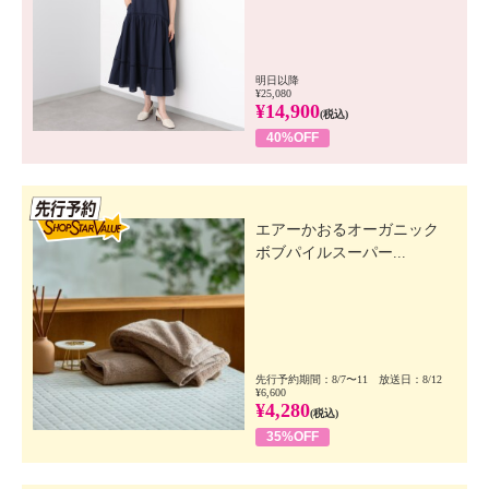
明日以降
¥25,080
¥14,900
(税込)
40%OFF
先行SSV
エアーかおるオーガニック
ボブパイルスーパー...
先行予約期間：8/7〜11 放送日：8/12
¥6,600
¥4,280
(税込)
35%OFF