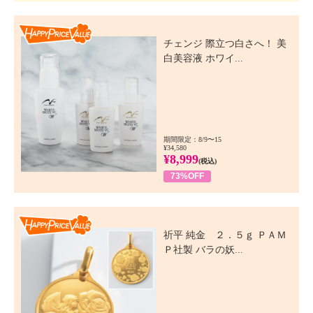
Happy Price Value
チェンジ 際立つ白さへ！ 美
白美容液 ホワイ...
期間限定：8/9〜15
¥34,580
¥8,999
(税込)
73%OFF
Happy Price Value
祈平 純金 ２．５ｇ ＰＡＭ
Ｐ社製 バラの妖...