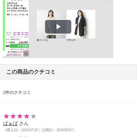
・タンブル乾燥：不可
・自然乾燥：日陰の吊り干し
・アイロン仕上げ：可（低温）
・ドライクリーニング：石油系ドライクリーニング可
・ウエットクリーニング：可
Play
【メンテナンス（ケアラベル）】
・長時間照射による変退色注意
Video
・単品洗い
・摩擦による色落ち、色移り注意
・素材の特性上、多少の縮みあり
この商品のクチコミ
・過度な力をかけない
・ネット使用
【原産国（地）】
2件のクチコミ
・中国製
ばぁば
さん
（購入日：2026/07/29｜公開日：2026/08/07）