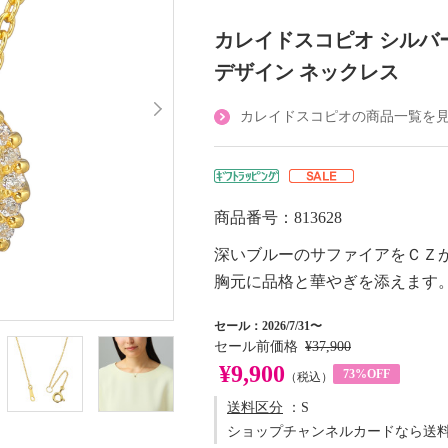
カレイドスコピオ シルバ
デザイン ネックレス
カレイドスコピオの商品一覧を
商品番号：813628
深いブルーのサファイアをＣＺ
胸元に品格と華やぎを添えます
セール：2026/7/31〜
セール前価格
¥37,900
¥9,900
73%OFF
（税込）
送料区分
：S
ショップチャンネルカードなら送