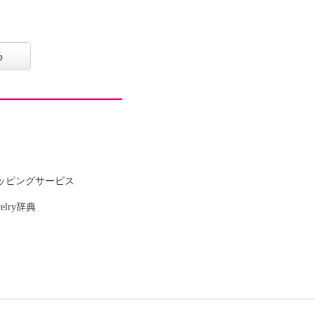
る
ッピングサービス
welry辞典