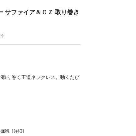
ー サファイア＆ＣＺ 取り巻き
見る
が取り巻く王道ネックレス。動くたび
。
料無料［
詳細
］