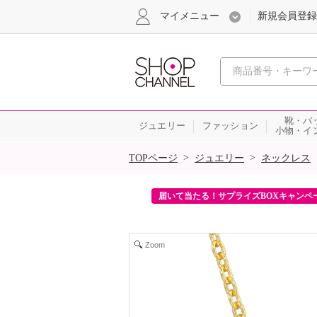
マイメニュー
新規会員登録
心おどる、瞬
靴・バ
ジュエリー
ファッション
小物・イ
SALE
>
>
TOPページ
ジュエリー
ネックレス
ンを2回プレゼント！
届いて当たる！サプライズBOXキャンペ
Zoom