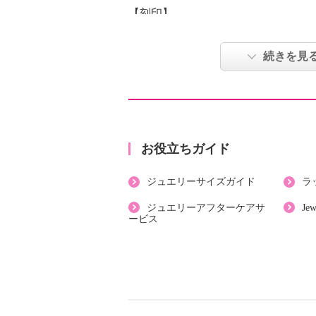
【刻印】
・あり：ＳＶ９２５
【サイズ】
続きを見
・長さ：約３７〜４０ｃｍ
・最大幅：約８ｍｍ
【使用素材】
・シルバー９２５
【メッキ素材】
お役立ちガイド
・材質：ゴールドコート
ジュエリーサイズガイド
ラ
【その他】
・個体差あり
ジュエリーアフターケアサ
Je
ービス
【原産国（地）】
・日本製