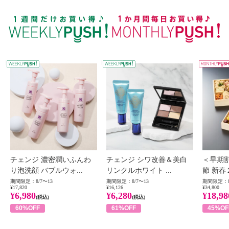
WEEKLY PUSH
W
チェンジ 濃密潤いふんわ
チェンジ シワ改善＆美白
＜早期
り泡洗顔 バブルウォ...
リンクルホワイト ...
節 新春
期間限定：8/7〜13
期間限定：8/7〜13
期間限定：8
¥17,820
¥16,126
¥34,800
¥6,980
¥6,280
¥18,98
(税込)
(税込)
60%OFF
61%OFF
45%OF