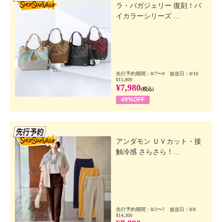
ラ・バガジェリー 復刻！バ
イカラーシリーズ ...
先行予約期間：8/7〜9 放送日：8/10
¥15,800
¥7,980
(税込)
49%OFF
先行SSV
アンダモン ＵＶカット・接
触冷感 さらさら！...
先行予約期間：8/2〜7 放送日：8/8
¥14,300