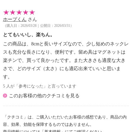
絶対に使用しないでください。
・金属アレルギーの方はご使用を避けてください。
ホープくん
さん
・万が一高電圧機や電圧線を扱う場合は、必ずはずし
（購入日：2026/03/28｜公開日：2026/03/31）
てください。
・磁気カードや磁気ディスクなど磁気記録物を扱う場
とてもいいし、楽ちん。
合は磁気部分に近づけないようにご注意ください。
この商品は、8cmと長いサイズなので、少し短めのネックレ
・幼いお子様の手の届かないところに保管ください。
スも充分な長さになり、便利です。留め具はマグネットは
【その他】
楽チンで、買って良かったです。また大きさも適度な大き
・個体差あり
さで、どのサイズ（太さ）にも適応出来ていいと思いま
【原産国（地）】
・中国製
す。
5 人が「参考になった」と言っています
このお客様の他のクチコミを見る
「クチコミ」は、ご購入いただいたお客様の感想であり、商品の内
容、効果、効能を保障するものではありません。
商品情報については「基本情報」にてご確認ください。