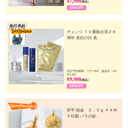
¥7,990
(税込)
44%OFF
先行SSV
チェンジ ＴＶ通販出演２８
周年 美白の日 美...
先行予約期間：7/27〜8/8 放送日：8/9
¥32,835
¥9,988
(税込)
69%OFF
Happy Price Value
祈平 純金 ２．５ｇ ＰＡＭ
Ｐ社製 バラの妖...