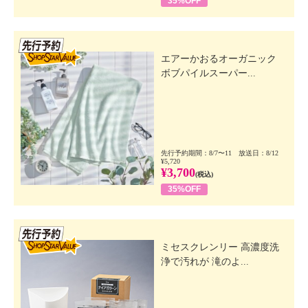
35%OFF
先行SSV
エアーかおるオーガニック
ボブパイルスーパー...
先行予約期間：8/7〜11 放送日：8/12
¥5,720
¥3,700
(税込)
35%OFF
先行SSV
ミセスクレンリー 高濃度洗
浄で汚れが 滝のよ...