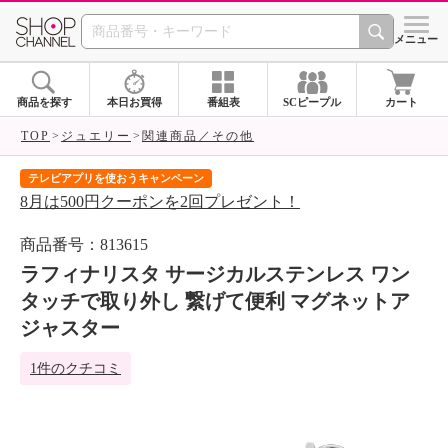
SHOP CHANNEL 
メニュー
商品を探す
本日お買得
番組表
SCピープル
カート
TOP
ジュエリー
関連商品／その他
テレビアプリを使おうキャンペーン
届
8月は500円クーポンを2回プレゼント！
ご
商品番号：813615
ラフィナリスタ サージカルステンレス ワン
タッチで取り外し 繋げて便利 マグネットア
ジャスター
1件のクチコミ