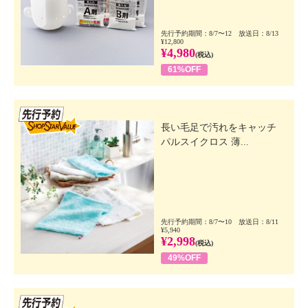
先行予約期間：8/7〜12 放送日：8/13
¥12,800
¥4,980
(税込)
61%OFF
先行SSV
長い毛足で汚れをキャッチ
パルスイクロス 薄...
先行予約期間：8/7〜10 放送日：8/11
¥5,940
¥2,998
(税込)
49%OFF
先行SSV