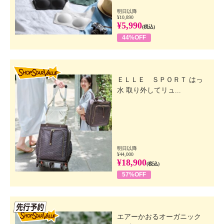
明日以降
¥10,890
¥5,990
(税込)
44%OFF
SHOP STAR VALUE
ＥＬＬＥ ＳＰＯＲＴ はっ
水 取り外してリュ...
明日以降
¥44,000
¥18,900
(税込)
57%OFF
先行SSV
エアーかおるオーガニック