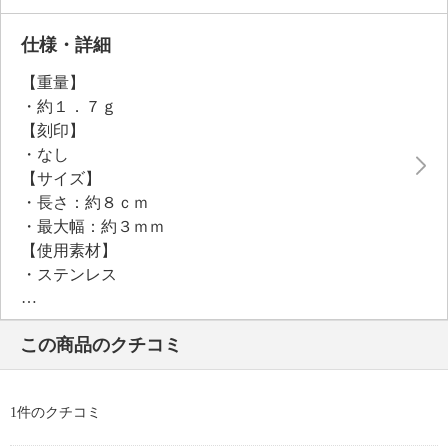
仕様・詳細
【重量】
・約１．７ｇ
【刻印】
・なし
【サイズ】
・長さ：約８ｃｍ
・最大幅：約３ｍｍ
【使用素材】
・ステンレス
【メッキ素材】
・材質：ゴールドコート（１８Ｋ）（１８Ｋコート）
この商品のクチコミ
【同梱物（取扱説明書・保管上の注意等）】
・ブランドカード
【使用（取扱い）上の注意】
1件のクチコミ
＜マグネットを使用した商品について＞
・ペースメーカーなど医療用電気機器をご使用の方は