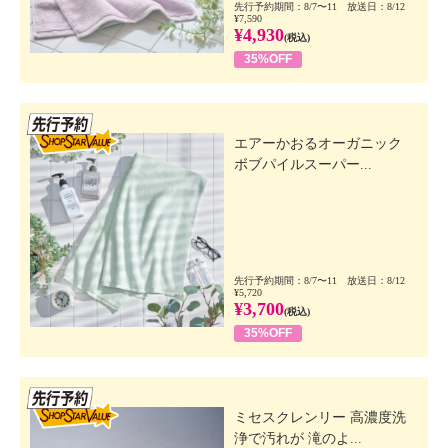
先行予約期間：8/7〜11 放送日：8/12
¥7,590
¥4,930
(税込)
35%OFF
先行SSV
エアーかおるオーガニック
ボブパイルスーパー...
先行予約期間：8/7〜11 放送日：8/12
¥5,720
¥3,700
(税込)
35%OFF
先行SSV
ミセスクレンリー 高濃度洗
浄で汚れが 滝のよ...