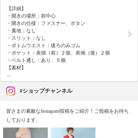
ます。
【詳細】
・開きの場所：前中心
・開きの仕様：ファスナー、ボタン
・裏地：なし
・スリット：なし
・ボトムウエスト：後ろのみゴム
・ポケット：表側（前）２個、表側（後）２個
・ベルト通し：あり、５個
【素材】
・ポリエステル７５％、レーヨン２０％、ポリウレタ
ン５％
【メンテナンス（絵表示ラベル）】
#ショップチャンネル
・手洗い：可
・漂白処理：塩素系・酸素系漂白不可
皆さまの素敵なInstagram投稿をご紹介！ご投稿をお待ち
・タンブル乾燥：不可
・自然乾燥：日陰の吊り干し
しております。
・アイロン仕上げ：可（低温）
・ドライクリーニング：不可