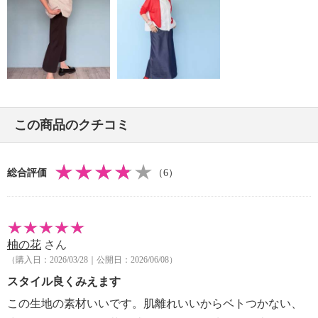
・ウエットクリーニング：可
【メンテナンス（ケアラベル）】
・長時間照射による変退色注意
・洗濯の繰り返しによる変退色注意
・クリーニングの繰り返しによる変退色注意
・単品洗い
・水や汗などによる色落ち、色移り注意
この商品のクチコミ
・摩擦による色落ち、色移り注意
【原産国（地）】
・中国製
総合評価
（6）
柚の花
さん
（購入日：2026/03/28｜公開日：2026/06/08）
スタイル良くみえます
この生地の素材いいです。肌離れいいからベトつかない、