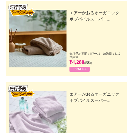
先行SSV
エアーかおるオーガニック
ボブパイルスーパー...
先行予約期間：8/7〜11 放送日：8/12
¥6,600
¥4,280
(税込)
35%OFF
先行SSV
エアーかおるオーガニック
ボブパイルスーパー...