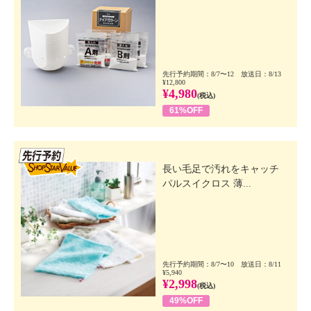
先行予約期間：8/7〜12 放送日：8/13
¥12,800
¥4,980
(税込)
61%OFF
先行SSV
長い毛足で汚れをキャッチ
パルスイクロス 薄...
先行予約期間：8/7〜10 放送日：8/11
¥5,940
¥2,998
(税込)
49%OFF