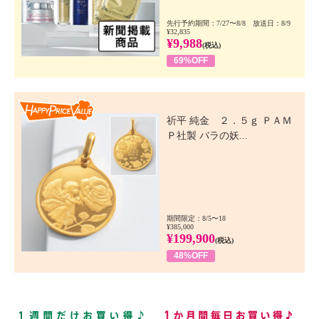
先行予約期間：7/27〜8/8 放送日：8/9
¥32,835
¥9,988
(税込)
69%OFF
Happy Price Value
祈平 純金 ２．５ｇ ＰＡＭ
Ｐ社製 バラの妖...
期間限定：8/5〜18
¥385,000
¥199,900
(税込)
48%OFF