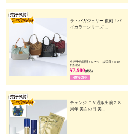
先行SSV
ラ・バガジェリー 復刻！バ
イカラーシリーズ ...
先行予約期間：8/7〜9 放送日：8/10
¥15,800
¥7,980
(税込)
49%OFF
先行SSV
チェンジ ＴＶ通販出演２８
周年 美白の日 美...