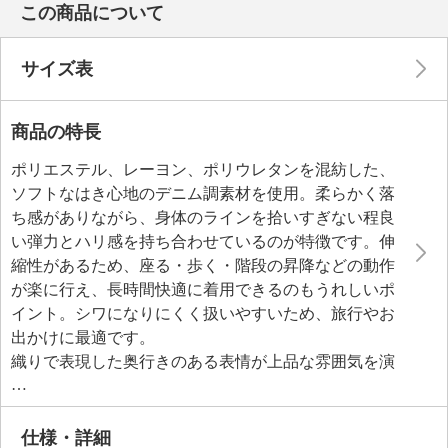
この商品について
サイズ表
商品の特長
ポリエステル、レーヨン、ポリウレタンを混紡した、
ソフトなはき心地のデニム調素材を使用。柔らかく落
ち感がありながら、身体のラインを拾いすぎない程良
い弾力とハリ感を持ち合わせているのが特徴です。伸
縮性があるため、座る・歩く・階段の昇降などの動作
が楽に行え、長時間快適に着用できるのもうれしいポ
イント。シワになりにくく扱いやすいため、旅行やお
出かけに最適です。
織りで表現した奥行きのある表情が上品な雰囲気を演
出。サイドにほどこしたステッチがデザインのアクセ
ントに。わずかに裾に向かってカーブしたフォルムが
体型をカバーしつつ、大人キュートな印象を醸し出し
仕様・詳細