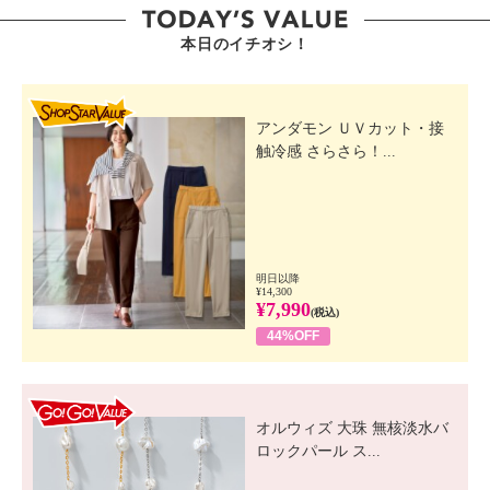
本日のイチオシ！
SHOP STAR VALUE
アンダモン ＵＶカット・接
触冷感 さらさら！...
明日以降
¥14,300
¥7,990
(税込)
44%OFF
GO! GO! VALUE
オルウィズ 大珠 無核淡水バ
ロックパール ス...