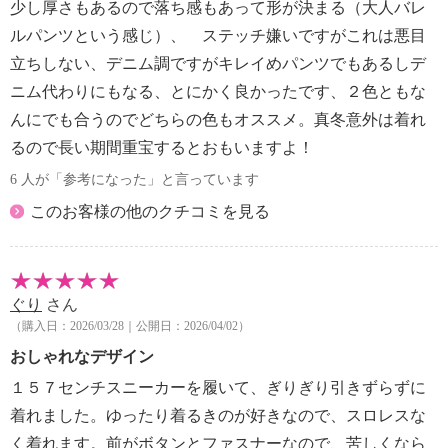
少し厚さもあるので落ち感もあって形が決まる（大人バレ
ルパンツという感じ）、 ステッチ嫌いですがこれは悪目
立ちしない、デニム調ですがキレイめパンツでもあるしデ
ニム代わりにもなる、とにかく良かったです、２色ともな
んにでも合うのでどちらの色もオススメ。真冬意外は着れ
るので長い期間重宝するとおもいますよ！
6 人が「参考になった」と言っています
このお客様の他のクチコミを見る
ぐり
さん
（購入日：2026/03/28｜公開日：2026/04/02）
おしゃれなデザイン
１５７センチスニーカーを履いて、ぎりぎり引きずらずに
着れました。ゆったり着るきのが好きなので、スロレスな
く着れます。前がボタンとファスナーなので、苦しくなら