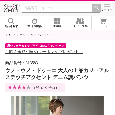
SHOP CHANNEL 
メニュー
商品を探す
本日お買得
番組表
SCピープル
カート
TOP
ファッション
パンツ
届いて当たる！サプライズBOXキャンペーン
ク
ご購入金額相当のクーポンをプレゼント！
ク
商品番号：813583
ウノ・ウノ・ドゥーエ 大人の上品カジュアル
ステッチアクセント デニム調パンツ
（
6件のクチコミ
）