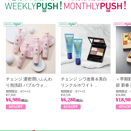
WEEKLY PUSH
W
チェンジ 濃密潤いふんわ
チェンジ シワ改善＆美白
＜早期
り泡洗顔 バブルウォ...
リンクルホワイト ...
節 新春
期間限定：8/7〜13
期間限定：8/7〜13
期間限定：8
¥17,820
¥16,126
¥34,800
¥6,980
¥6,280
¥18,98
(税込)
(税込)
60%OFF
61%OFF
45%OF