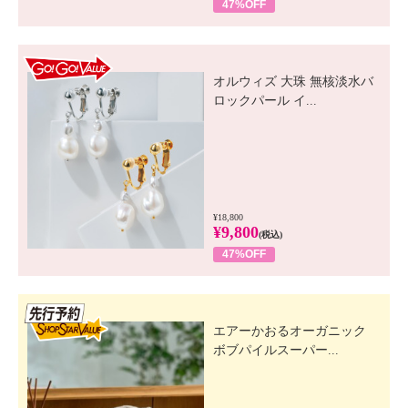
47%OFF
GO! GO! VALUE
オルウィズ 大珠 無核淡水バ
ロックパール イ...
¥18,800
¥9,800
(税込)
47%OFF
先行SSV
エアーかおるオーガニック
ボブパイルスーパー...