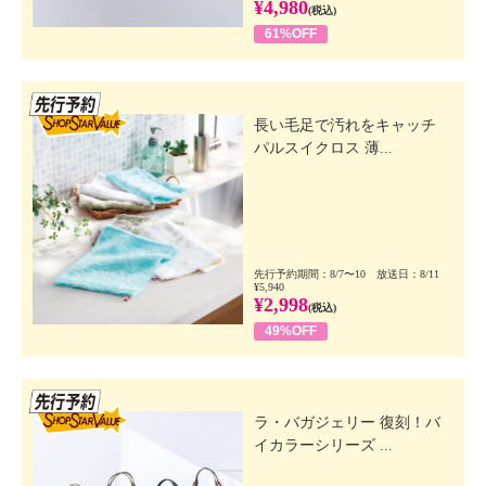
¥4,980
(税込)
61%OFF
先行SSV
長い毛足で汚れをキャッチ
パルスイクロス 薄...
先行予約期間：8/7〜10 放送日：8/11
¥5,940
¥2,998
(税込)
49%OFF
先行SSV
ラ・バガジェリー 復刻！バ
イカラーシリーズ ...