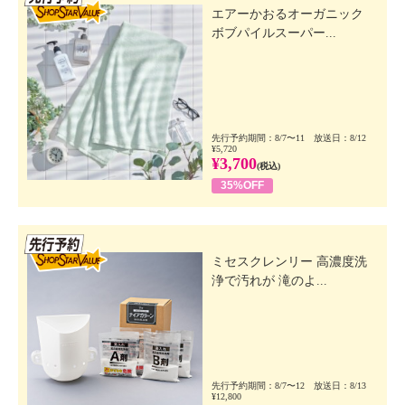
エアーかおるオーガニック
ボブパイルスーパー...
先行予約期間：8/7〜11 放送日：8/12
¥5,720
¥3,700
(税込)
35%OFF
先行SSV
ミセスクレンリー 高濃度洗
浄で汚れが 滝のよ...
先行予約期間：8/7〜12 放送日：8/13
¥12,800