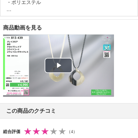
・ポリエステル
【同梱物（取扱説明書・保管上の注意等）】
・ブランドカード
【その他】
商品動画を見る
・個体差あり
【原産国（地）】
・インド製
Play
Video
この商品のクチコミ
総合評価
（4）