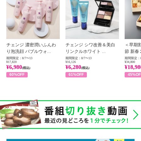
チェンジ 濃密潤いふんわ
チェンジ シワ改善＆美白
＜早期
り泡洗顔 バブルウォ...
リンクルホワイト ...
節 新春
期間限定：8/7〜13
期間限定：8/7〜13
期間限定：8
¥17,820
¥16,126
¥34,800
¥6,980
¥6,280
¥18,98
(税込)
(税込)
60%OFF
61%OFF
45%OF