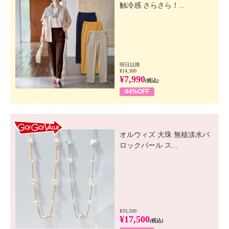
触冷感 さらさら！...
明日以降
¥14,300
¥7,990
(税込)
44%OFF
GO! GO! VALUE
オルウィズ 大珠 無核淡水バ
ロックパール ス...
¥33,500
¥17,500
(税込)