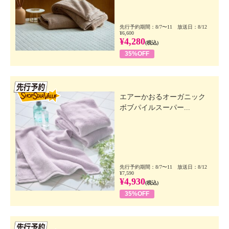
先行予約期間：8/7〜11 放送日：8/12
¥6,600
¥4,280
(税込)
35%OFF
先行SSV
エアーかおるオーガニック
ボブパイルスーパー...
先行予約期間：8/7〜11 放送日：8/12
¥7,590
¥4,930
(税込)
35%OFF
先行SSV