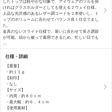
したトップは軽やかな印象で、アイウェアのツルを掛
ければグラスホルダーとしても使える２ウェイ仕様。
上品な光沢感のあるレザー調コードを２本使いし、ト
ップのボリュームに合わせてバランス良く仕立てまし
た。
金具のないスライド仕様で、装いに合わせて長さ調節
が可能。頭から被って着用できるため、忙しい日でも
さっと着けるだけでスタイリングをブラッシュアップ
できます。ワンポイントでコーディネイトをモダンに
引き締め、デイリーに取り入れやすいアイテムです。
仕様・詳細
【重量】
・約１１ｇ
【刻印】
・なし
【サイズ】
・内周：約８０ｃｍ
・最大幅：約６．４ｃｍ
【使用素材】