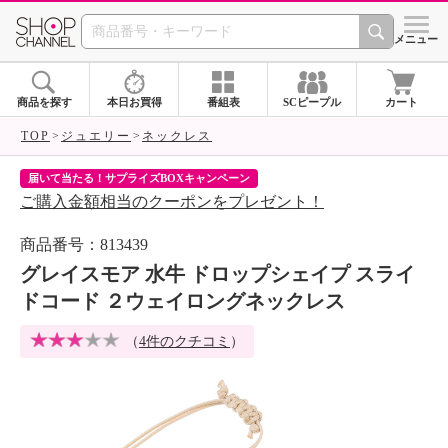
SHOP CHANNEL 
メニュー
商品を探す
本日お買得
番組表
SCピープル
カート
TOP
ジュエリー
ネックレス
届いて当たる！サプライズBOXキャンペーン
ク
ご購入金額相当のクーポンをプレゼント！
ク
商品番号：813439
グレイスモア 水牛 ドロップシェイプ スライ
ドコード ２ウェイロングネックレス
（
4件のクチコミ
）