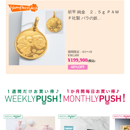
Happy Price Value
祈平 純金 ２．５ｇ ＰＡＭ
Ｐ社製 バラの妖...
期間限定：8/5〜18
¥385,000
¥199,900
(税込)
48%OFF
WEEKLY PUSH
W