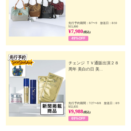
先行予約期間：8/7〜9 放送日：8/10
¥15,800
¥7,980
(税込)
49%OFF
先行SSV
チェンジ ＴＶ通販出演２８
周年 美白の日 美...
先行予約期間：7/27〜8/8 放送日：8/9
¥32,835
¥9,988
(税込)
69%OFF