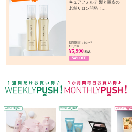
キュアフォルテ 髪と頭皮の
老舗サロン開発 し...
期間限定：8/1〜7
¥13,200
¥5,990
(税込)
54%OFF
WEEKLY PUSH
W