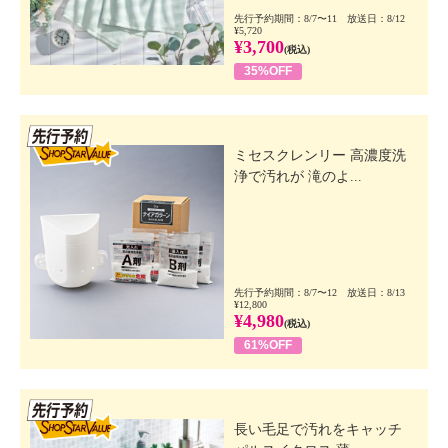
先行予約期間：8/7〜11 放送日：8/12
¥5,720
¥3,700
(税込)
35%OFF
先行SSV
ミセスクレンリー 高濃度洗
浄で汚れが 滝のよ...
先行予約期間：8/7〜12 放送日：8/13
¥12,800
¥4,980
(税込)
61%OFF
先行SSV
長い毛足で汚れをキャッチ