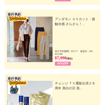
先行SSV
アンダモン ＵＶカット・接
触冷感 さらさら！...
先行予約期間：8/2〜7 放送日：8/8
¥14,300
¥7,990
(税込)
44%OFF
先行SSV
チェンジ ＴＶ通販出演２８
周年 美白の日 美...