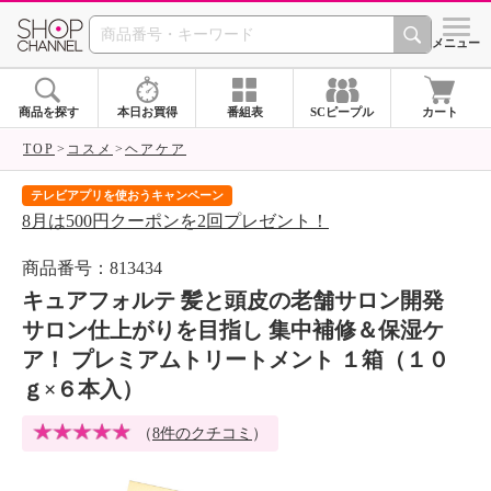
SHOP CHANNEL 
メニュー
商品を探す
本日お買得
番組表
SCピープル
カート
TOP
コスメ
ヘアケア
テレビアプリを使おうキャンペーン
届
8月は500円クーポンを2回プレゼント！
ご
商品番号：813434
キュアフォルテ 髪と頭皮の老舗サロン開発
サロン仕上がりを目指し 集中補修＆保湿ケ
ア！ プレミアムトリートメント １箱（１０
ｇ×６本入）
（
8件のクチコミ
）