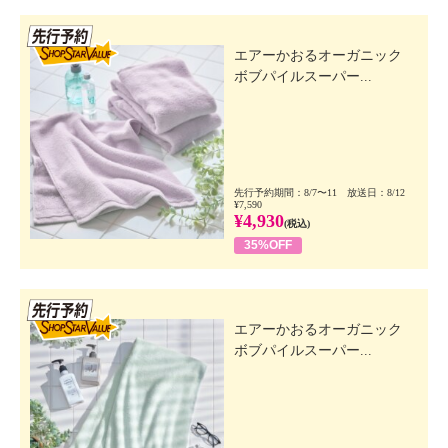
先行SSV
エアーかおるオーガニック
ボブパイルスーパー...
先行予約期間：8/7〜11 放送日：8/12
¥7,590
¥4,930
(税込)
35%OFF
先行SSV
エアーかおるオーガニック
ボブパイルスーパー...