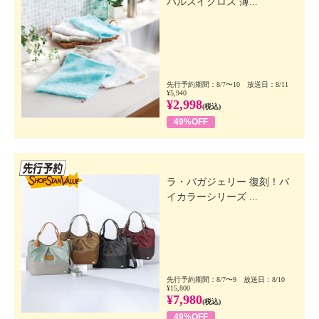
パルスイクロス 薄...
先行予約期間：8/7〜10 放送日：8/11
¥5,940
¥2,998
(税込)
49%OFF
先行SSV
ラ・バガジェリー 復刻！バ
イカラーシリーズ ...
先行予約期間：8/7〜9 放送日：8/10
¥15,800
¥7,980
(税込)
49%OFF