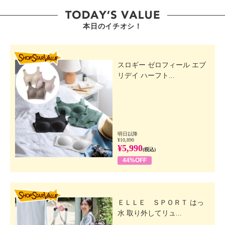
本日のイチオシ！
SHOP STAR VALUE
スロギー ゼロフィール エブ
リデイ ハーフト...
明日以降
¥10,890
¥5,990
(税込)
44%OFF
SHOP STAR VALUE
ＥＬＬＥ ＳＰＯＲＴ はっ
水 取り外してリュ...