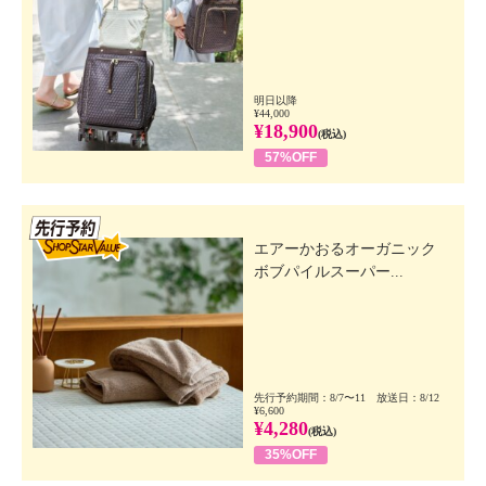
明日以降
¥44,000
¥18,900
(税込)
57%OFF
先行SSV
エアーかおるオーガニック
ボブパイルスーパー...
先行予約期間：8/7〜11 放送日：8/12
¥6,600
¥4,280
(税込)
35%OFF