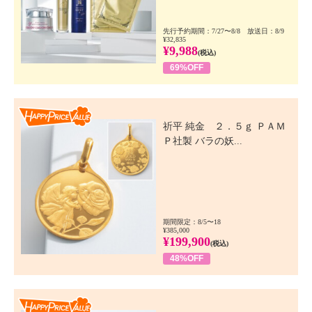
先行予約期間：7/27〜8/8 放送日：8/9
¥32,835
¥9,988
(税込)
69%OFF
Happy Price Value
祈平 純金 ２．５ｇ ＰＡＭ
Ｐ社製 バラの妖...
期間限定：8/5〜18
¥385,000
¥199,900
(税込)
48%OFF
Happy Price Value