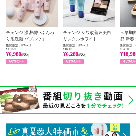
チェンジ 濃密潤いふんわ
チェンジ シワ改善＆美白
＜早期
り泡洗顔 バブルウォ...
リンクルホワイト ...
節 新春
期間限定：8/7〜13
期間限定：8/7〜13
期間限定：8
¥17,820
¥16,126
¥34,800
¥6,980
¥6,280
¥18,98
(税込)
(税込)
60%OFF
61%OFF
45%OF