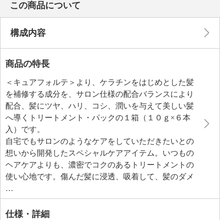
この商品について
構成内容
商品の特長
＜キュアフォルテ＞より、ケラチンをはじめとした髪
を補修する成分を、サロン仕様の配合バランスにより
配合、髪にツヤ、ハリ、コシ、潤いを与えて美しい髪
へ導くトリートメント・パックの１箱（１０ｇ×６本
入）です。
自宅でもサロンのようなケアをしていただきたいとの
想いから開発したスペシャルケアアイテム。いつもの
ヘアケアよりも、濃密でコクのあるトリートメントの
使い心地です。傷んだ髪に浸透、吸着して、髪のダメ
ージホールに入り込んで毛髪内部を補修する疎水性セ
ラミド（ジラウリン酸セラミドＮＧ、フィトステロー
ルズ）をはじめ、ヒドロキシエチルウレア、５種類の
仕様・詳細