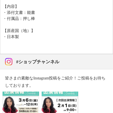
ケラチンであるキューティクルケラチン（加水分解ウ
【内容】
ールキューティクルタンパク）、加水分解ケラチン
・添付文書：能書
（羊毛）、ケラチン（羊毛）、ケラチノシスチン（ケ
・付属品：押し棒
ラチンアミノ酸、アセチルシステイン、シスチン、ヒ
アルロン酸Ｎａ、白金）、カシミアケラチン（加水分
【原産国（地）】
解ケラチン（カシミヤヤギ））といったこだわりの毛
・日本製
髪補修成分を配合しました。植物由来の保湿成分グリ
セリルグルコシド、アミノ酸誘導体の保湿成分ジヒド
ロキシプロピルアルギニンＨＣｌ、加水分解シルクを
配合し、髪に潤いを与えて保ちます。
#ショップチャンネル
＜配合／無配合表示＞
無香料※香りが無いということではありません
皆さまの素敵なInstagram投稿をご紹介！ご投稿をお待ち
しております。