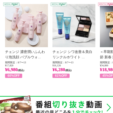
WEEKLY PUSH
W
チェンジ 濃密潤いふんわ
チェンジ シワ改善＆美白
＜早期
り泡洗顔 バブルウォ...
リンクルホワイト ...
節 新春
期間限定：8/7〜13
期間限定：8/7〜13
期間限定：8
¥17,820
¥16,126
¥34,800
¥6,980
¥6,280
¥18,98
(税込)
(税込)
60%OFF
61%OFF
45%OF