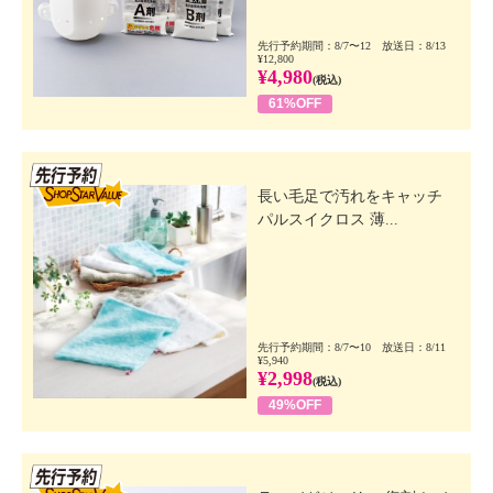
先行予約期間：8/7〜12 放送日：8/13
¥12,800
¥4,980
(税込)
61%OFF
先行SSV
長い毛足で汚れをキャッチ
パルスイクロス 薄...
先行予約期間：8/7〜10 放送日：8/11
¥5,940
¥2,998
(税込)
49%OFF
先行SSV