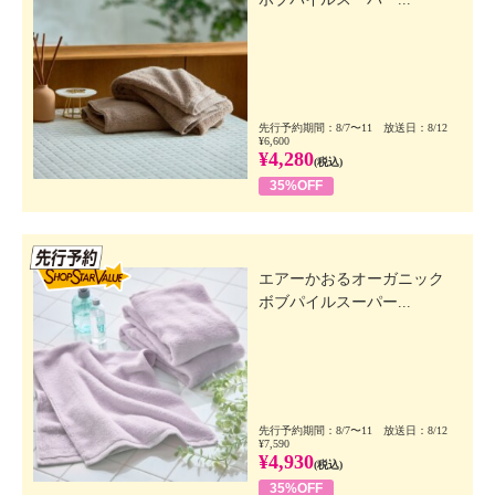
先行予約期間：8/7〜11 放送日：8/12
¥6,600
¥4,280
(税込)
35%OFF
先行SSV
エアーかおるオーガニック
ボブパイルスーパー...
先行予約期間：8/7〜11 放送日：8/12
¥7,590
¥4,930
(税込)
35%OFF