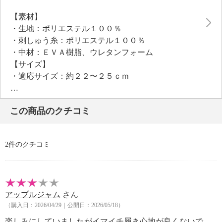
【素材】
・生地：ポリエステル１００％
・刺しゅう糸：ポリエステル１００％
・中材：ＥＶＡ樹脂、ウレタンフォーム
【サイズ】
・適応サイズ：約２２〜２５ｃｍ
【重さ】
・約７５ｇ（１足）
この商品のクチコミ
【メンテナンス（絵表示ラベル）】
・洗濯機：可
・漂白処理：塩素系・酸素系漂白不可
2件のクチコミ
・タンブル乾燥：不可
・自然乾燥：日陰の平干し
・アイロン仕上げ：不可
・ドライクリーニング：不可
アップルジャム
さん
【原産国（地）】
（購入日：2026/04/29｜公開日：2026/05/18）
・中国製
楽しみにしていましたがイマイチ履き心地が良くないで