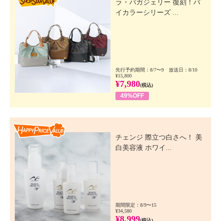
ラ・バガジェリー 復刻！バ
イカラーシリーズ ...
先行予約期間：8/7〜9 放送日：8/10
¥15,800
¥7,980
(税込)
49%OFF
Happy Price Value
チェンジ 際立つ白さへ！ 美
白美容液 ホワイ...
期間限定：8/9〜15
¥34,580
¥8,999
(税込)