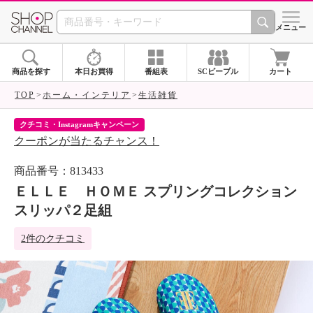
SHOP CHANNEL 
メニュー
商品を探す
本日お買得
番組表
SCピープル
カート
TOP
ホーム・インテリア
生活雑貨
クチコミ・Instagramキャンペーン
ネ
クーポンが当たるチャンス！
ネ
商品番号：813433
ＥＬＬＥ ＨＯＭＥ スプリングコレクション
スリッパ２足組
2件のクチコミ