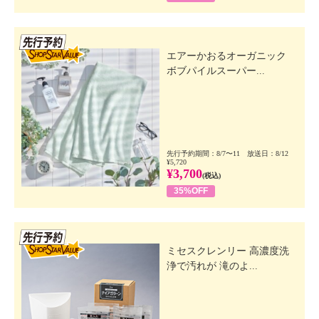
先行SSV
エアーかおるオーガニック
ボブパイルスーパー...
先行予約期間：8/7〜11 放送日：8/12
¥5,720
¥3,700
(税込)
35%OFF
先行SSV
ミセスクレンリー 高濃度洗
浄で汚れが 滝のよ...