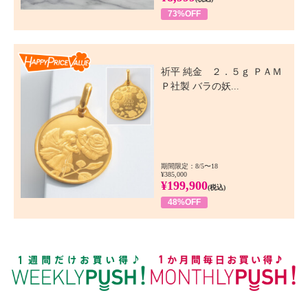
73%OFF
Happy Price Value
祈平 純金 ２．５ｇ ＰＡＭ
Ｐ社製 バラの妖...
期間限定：8/5〜18
¥385,000
¥199,900
(税込)
48%OFF