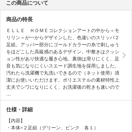
この商品について
商品の特長
ＥＬＬＥ ＨＯＭＥコレクションアートの中から＜モ
リリン＞が一からデザインした、色違いのスリッパ２
足組。アッパー部分にゴールドカラーの糸で刺しゅう
をほどこした高級感のあるデザイン。中敷きはクッシ
ョン性があり快適な履き心地。裏側は滑りにくく、足
音も気になりにくいスエード調生地を採用しました。
汚れたら洗濯機で丸洗いできるので（ネット使用）清
潔にお使いいただけます。ポリエステルの素材特性上
丈夫でシワになりにくく、お洗濯後の乾きも速いので
日常使いしやすくなっています。ご自身用としてはも
ちろん、プレゼントとしてもおすすめです。
仕様・詳細
【内容】
・本体×２足組（グリーン、ピンク 各１）