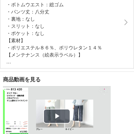
・ボトムウエスト：総ゴム
・パンツ丈：八分丈
・裏地：なし
・スリット：なし
・ポケット：なし
【素材】
・ポリエステル８６％、ポリウレタン１４％
【メンテナンス（絵表示ラベル）】
・洗濯機：可
・漂白処理：塩素系・酸素系漂白不可
・タンブル乾燥：不可
商品動画を見る
・自然乾燥：日陰の吊り干し
・アイロン仕上げ：可（低温）
・ドライクリーニング：不可
・ウエットクリーニング：可
【メンテナンス（ケアラベル）】
・単品洗い
Play
・ネット使用
・無蛍光洗剤使用