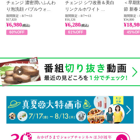
チェンジ 濃密潤いふんわ
チェンジ シワ改善＆美白
＜早期
り泡洗顔 バブルウォ...
リンクルホワイト ...
節 新春
期間限定：8/7〜13
期間限定：8/7〜13
期間限定：8
¥17,820
¥16,126
¥34,800
¥6,980
¥6,280
¥18,98
(税込)
(税込)
60%OFF
61%OFF
45%OF