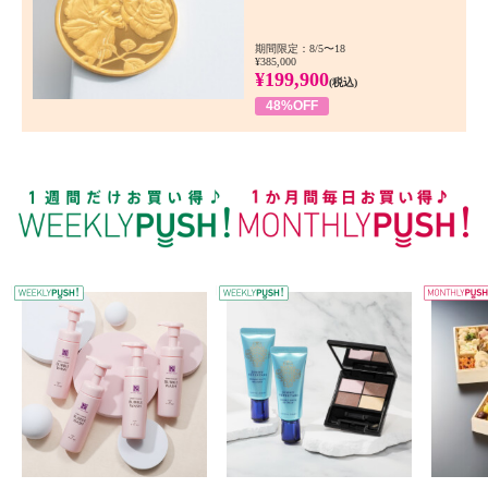
期間限定：8/5〜18
¥385,000
¥199,900
(税込)
48%OFF
WEEKLY PUSH
W