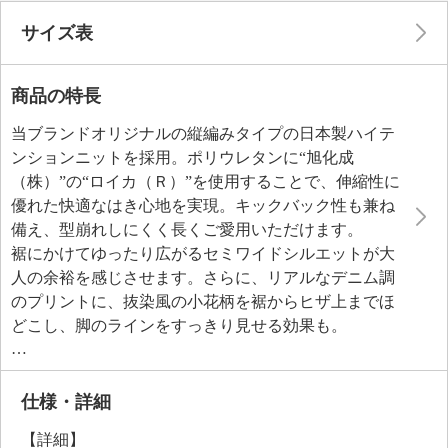
サイズ表
商品の特長
当ブランドオリジナルの縦編みタイプの日本製ハイテ
ンションニットを採用。ポリウレタンに“旭化成
（株）”の“ロイカ（Ｒ）”を使用することで、伸縮性に
優れた快適なはき心地を実現。キックバック性も兼ね
備え、型崩れしにくく長くご愛用いただけます。
裾にかけてゆったり広がるセミワイドシルエットが大
人の余裕を感じさせます。さらに、リアルなデニム調
のプリントに、抜染風の小花柄を裾からヒザ上までほ
どこし、脚のラインをすっきり見せる効果も。
ＵＶカット（紫外線遮蔽率９０％以上）に加え、接触
冷感性があり、シワや毛玉になりにくくお手入れが楽
なのもうれしいポイントです。
仕様・詳細
【詳細】