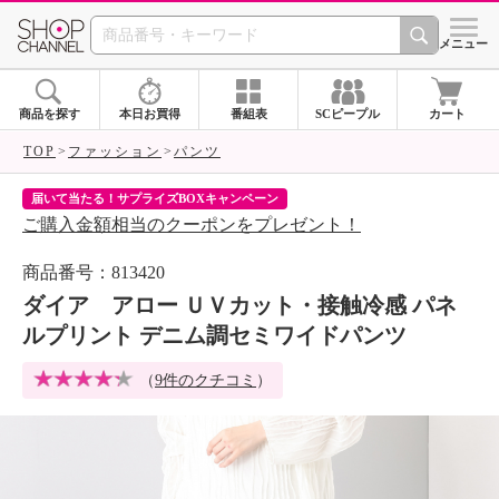
SHOP CHANNEL 
メニュー
商品を探す
本日お買得
番組表
SCピープル
カート
TOP
ファッション
パンツ
クチコミ・Instagramキャンペーン
ネ
クーポンが当たるチャンス！
ネ
商品番号：813420
ダイア アロー ＵＶカット・接触冷感 パネ
ルプリント デニム調セミワイドパンツ
（
9件のクチコミ
）