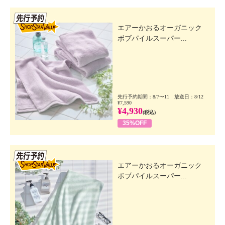
先行SSV
エアーかおるオーガニック
ボブパイルスーパー...
先行予約期間：8/7〜11 放送日：8/12
¥7,590
¥4,930
(税込)
35%OFF
先行SSV
エアーかおるオーガニック
ボブパイルスーパー...