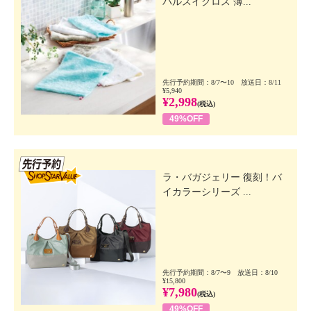
パルスイクロス 薄...
先行予約期間：8/7〜10 放送日：8/11
¥5,940
¥2,998
(税込)
49%OFF
先行SSV
ラ・バガジェリー 復刻！バ
イカラーシリーズ ...
先行予約期間：8/7〜9 放送日：8/10
¥15,800
¥7,980
(税込)
49%OFF