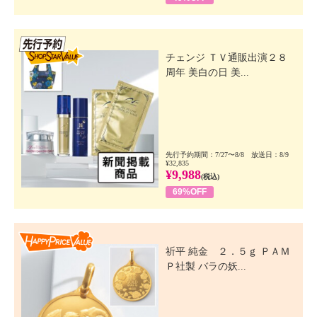
先行SSV
チェンジ ＴＶ通販出演２８
周年 美白の日 美...
先行予約期間：7/27〜8/8 放送日：8/9
¥32,835
¥9,988
(税込)
69%OFF
Happy Price Value
祈平 純金 ２．５ｇ ＰＡＭ
Ｐ社製 バラの妖...