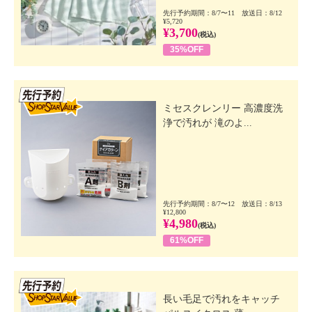
先行予約期間：8/7〜11 放送日：8/12
¥5,720
¥3,700
(税込)
35%OFF
先行SSV
ミセスクレンリー 高濃度洗
浄で汚れが 滝のよ...
先行予約期間：8/7〜12 放送日：8/13
¥12,800
¥4,980
(税込)
61%OFF
先行SSV
長い毛足で汚れをキャッチ