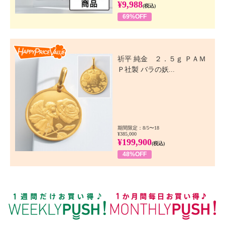
¥9,988
(税込)
69%OFF
Happy Price Value
祈平 純金 ２．５ｇ ＰＡＭ
Ｐ社製 バラの妖...
期間限定：8/5〜18
¥385,000
¥199,900
(税込)
48%OFF