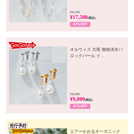
¥33,500
¥17,500
(税込)
47%OFF
GO! GO! VALUE
オルウィズ 大珠 無核淡水バ
ロックパール イ...
¥18,800
¥9,800
(税込)
47%OFF
先行SSV
エアーかおるオーガニック