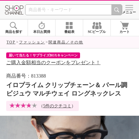
SHOP CHANNEL 
メニュー
商品を探す
本日お買得
番組表
SCピープル
カート
TOP
ファッション
関連商品／その他
届いて当たる！サプライズBOXキャンペーン
ク
ご購入金額相当のクーポンをプレゼント！
ク
商品番号：813388
イロプライム クリップチェーン＆ パール調
ビジュウ マルチウェイ ロングネックレス
（
5件のクチコミ
）