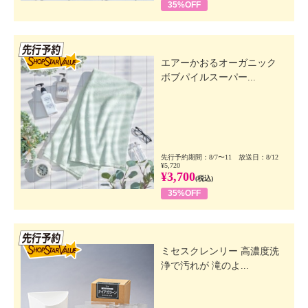
35%OFF
先行SSV
エアーかおるオーガニック
ボブパイルスーパー...
先行予約期間：8/7〜11 放送日：8/12
¥5,720
¥3,700
(税込)
35%OFF
先行SSV
ミセスクレンリー 高濃度洗
浄で汚れが 滝のよ...