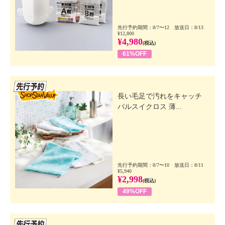
先行予約期間：8/7〜12 放送日：8/13
¥12,800
¥4,980
(税込)
61%OFF
先行SSV
長い毛足で汚れをキャッチ
パルスイクロス 薄...
先行予約期間：8/7〜10 放送日：8/11
¥5,940
¥2,998
(税込)
49%OFF
先行SSV