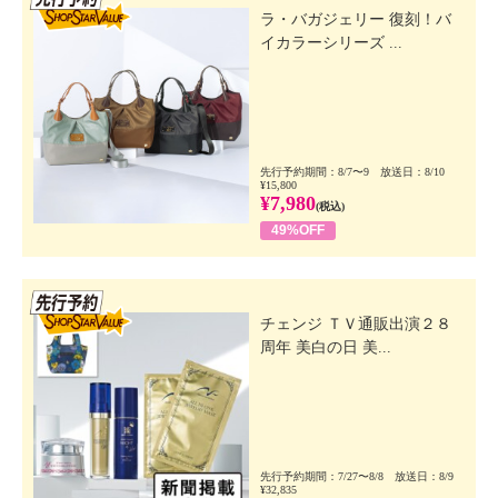
ラ・バガジェリー 復刻！バ
イカラーシリーズ ...
先行予約期間：8/7〜9 放送日：8/10
¥15,800
¥7,980
(税込)
49%OFF
先行SSV
チェンジ ＴＶ通販出演２８
周年 美白の日 美...
先行予約期間：7/27〜8/8 放送日：8/9
¥32,835