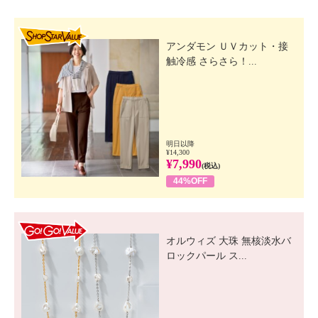
SHOP STAR VALUE
アンダモン ＵＶカット・接
触冷感 さらさら！...
明日以降
¥14,300
¥7,990
(税込)
44%OFF
GO! GO! VALUE
オルウィズ 大珠 無核淡水バ
ロックパール ス...