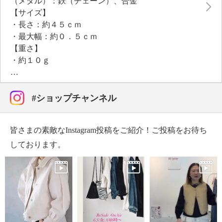
（メタル）：鉄（チェーン）、合金
【サイズ】
・長さ：約４５ｃｍ
・最大幅：約０．５ｃｍ
【重さ】
・約１０ｇ
＜パール調ビジュウネックレス＞
【素材】
#ショップチャンネル
・本体
（パール調）：樹脂パール、真鍮（メタルボール）、
皆さまの素敵なInstagram投稿をご紹介！ご投稿をお待ち
合金
【サイズ】
しております。
・長さ：約４３ｃｍ
・最大幅：約０・５ｍｍ
【重さ】
・約１０ｇ