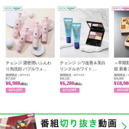
WEEKLY PUSH
W
チェンジ 濃密潤いふんわ
チェンジ シワ改善＆美白
＜早期
り泡洗顔 バブルウォ...
リンクルホワイト ...
節 新春
期間限定：8/7〜13
期間限定：8/7〜13
期間限定：8
¥17,820
¥16,126
¥34,800
¥6,980
¥6,280
¥18,98
(税込)
(税込)
60%OFF
61%OFF
45%OF