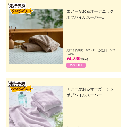
先行SSV
エアーかおるオーガニック
ボブパイルスーパー...
先行予約期間：8/7〜11 放送日：8/12
¥6,600
¥4,280
(税込)
35%OFF
先行SSV
エアーかおるオーガニック
ボブパイルスーパー...