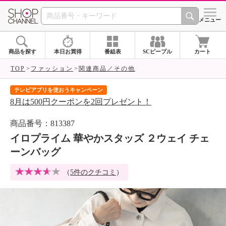
SHOP CHANNEL 
メニュー
商品を探す
本日お買得
番組表
SCピープル
カート
TOP
ファッション
関連商品／その他
テレビアプリを使おうキャンペーン
届
8月は500円クーポンを2回プレゼント！
ご
商品番号：813387
イロプライム 華やかスタッズ ２ウェイ チェ
ーンバッグ
（
5件のクチコミ
）