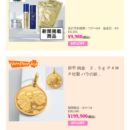
先行予約期間：7/27〜8/8 放送日：8/9
¥32,835
¥9,988
(税込)
69%OFF
Happy Price Value
祈平 純金 ２．５ｇ ＰＡＭ
Ｐ社製 バラの妖...
期間限定：8/5〜18
¥385,000
¥199,900
(税込)
48%OFF