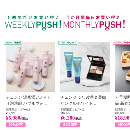
WEEKLY PUSH
W
チェンジ 濃密潤いふんわ
チェンジ シワ改善＆美白
＜早期
り泡洗顔 バブルウォ...
リンクルホワイト ...
節 新春
期間限定：8/7〜13
期間限定：8/7〜13
期間限定：8
¥17,820
¥16,126
¥34,800
¥6,980
¥6,280
¥18,98
(税込)
(税込)
60%OFF
61%OFF
45%OF