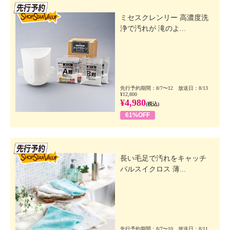
先行SSV
ミセスクレンリー 高濃度洗
浄で汚れが 滝のよ...
先行予約期間：8/7〜12 放送日：8/13
¥12,800
¥4,980
(税込)
61%OFF
先行SSV
長い毛足で汚れをキャッチ
パルスイクロス 薄...
先行予約期間：8/7〜10 放送日：8/11