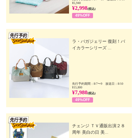
¥5,940
¥2,998
(税込)
49%OFF
先行SSV
ラ・バガジェリー 復刻！バ
イカラーシリーズ ...
先行予約期間：8/7〜9 放送日：8/10
¥15,800
¥7,980
(税込)
49%OFF
先行SSV
チェンジ ＴＶ通販出演２８
周年 美白の日 美...