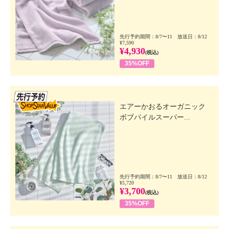
先行予約期間：8/7〜11 放送日：8/12
¥7,590
¥4,930
(税込)
35%OFF
先行SSV
エアーかおるオーガニック
ボブパイルスーパー...
先行予約期間：8/7〜11 放送日：8/12
¥5,720
¥3,700
(税込)
35%OFF