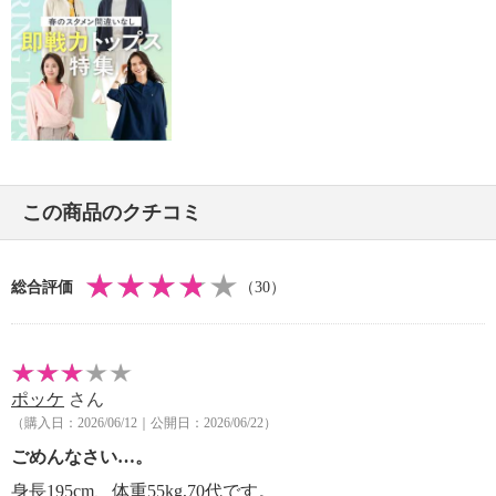
・ウエットクリーニング：可
【メンテナンス（ケアラベル）】
・長時間照射による変退色注意
・単品洗い
・水や汗などによる色落ち、色移り注意
・摩擦による色落ち、色移り注意
・素材の特性上、多少の縮みあり
・ネット使用
この商品のクチコミ
・無蛍光洗剤使用
【原産国（地）】
・中国製
総合評価
（30）
ポッケ
さん
（購入日：2026/06/12｜公開日：2026/06/22）
ごめんなさい…。
身長195cm、体重55kg,70代です。