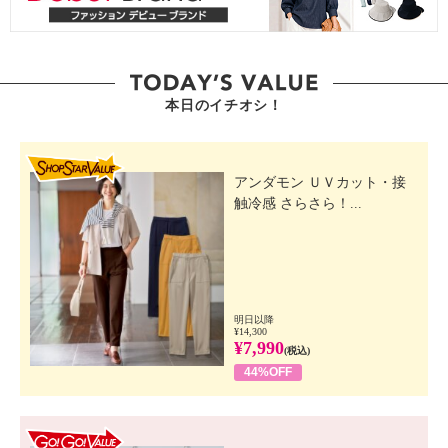
本日のイチオシ！
SHOP STAR VALUE
アンダモン ＵＶカット・接
触冷感 さらさら！...
明日以降
¥14,300
¥7,990
(税込)
44%OFF
GO! GO! VALUE