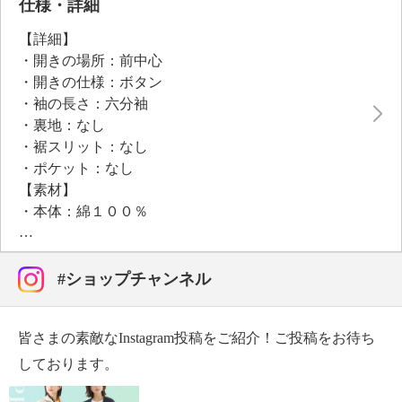
なアクセントをプラス。六分袖設計で気になる二の腕
仕様・詳細
をカバーしながら、一枚でも着やすいよう考慮しまし
【詳細】
た。きれいめスタイルからカジュアルまで幅広く対応
・開きの場所：前中心
し、ジャケットやブルゾンのインナーとしても活躍す
・開きの仕様：ボタン
る大人の上質カジュアルアイテムです。
・袖の長さ：六分袖
・裏地：なし
・裾スリット：なし
・ポケット：なし
【素材】
・本体：綿１００％
・リブ部分：ポリエステル９９％、ポリウレタン１％
【メンテナンス（絵表示ラベル）】
・洗濯機：可
#ショップチャンネル
・漂白処理：塩素系・酸素系漂白不可
・タンブル乾燥：不可
皆さまの素敵なInstagram投稿をご紹介！ご投稿をお待ち
・自然乾燥：日陰の吊り干し
・アイロン仕上げ：可（中温）
しております。
・ドライクリーニング：石油系ドライクリーニング可