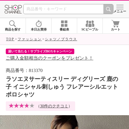
SHOP CHANNEL 
メニュー
商品を探す
本日お買得
番組表
SCピープル
カート
TOP
ファッション
シャツ／ブラウス
届いて当たる！サプライズBOXキャンペーン
ク
ご購入金額相当のクーポンをプレゼント！
ク
商品番号：813370
ラソエヌサーティスリー ディグリーズ 鹿の
子 イニシャル刺しゅう フレアーシルエット
ポロシャツ
（
30件のクチコミ
）