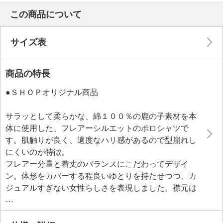
この商品について
サイズ表
商品の特長
●ＳＨＯＰオリジナル商品
サラッとして柔らかな、綿１００％の鹿の子素材を本
体に使用した、フレアーシルエットのポロシャツで
す。肌触りが良く、適度なハリ感があるので型崩れし
にくいのが特徴。
フレアー分量と着丈のバランスにこだわってデザイ
ン。体形をカバーする程良いゆとりを持たせつつ、カ
ジュアルすぎない女性らしさを表現しました。襟元は
シャープな印象を与える立ち襟デザインで、胸元には
さりげなく“ｙ”のイニシャル刺しゅうをほどこし上品