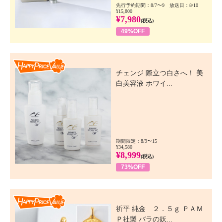
先行予約期間：8/7〜9 放送日：8/10
¥15,800
¥7,980
(税込)
49%OFF
Happy Price Value
チェンジ 際立つ白さへ！ 美
白美容液 ホワイ...
期間限定：8/9〜15
¥34,580
¥8,999
(税込)
73%OFF
Happy Price Value
祈平 純金 ２．５ｇ ＰＡＭ
Ｐ社製 バラの妖...