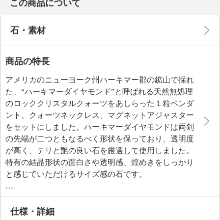
この商品について
石・素材
商品の特長
アメリカのニューヨーク州ハーキマー郡の鉱山で採れ
た、“ハーキマーダイヤモンド”と呼ばれる天然無処理
のロッククリスタルクォーツをあしらった１粒ペンダ
ント、クォーツネックレス、マグネットアジャスター
をセットにしました。ハーキマーダイヤモンドは両剣
の先端が二つともなるべく形状を保っており、透明度
が高く、テリと艶の良い石を厳選して使用しました。
特有の結晶形状の面白さや透明感、煌めきをしっかり
と感じていただけるサイズ感の石です。
清らかなハーキマーダイヤモンドのペンダントと愛ら
しいクォーツの連のネックレスは、それそれ単体使い
はもちろん、お手持ちのネックレスと重ね着けも楽し
仕様・詳細