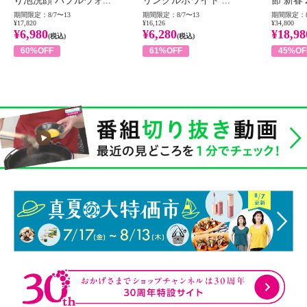
り泡洗顔 バブルウォ...
リンクルホワイト ...
節 新春
期間限定：8/7〜13
期間限定：8/7〜13
期間限定：8
¥17,820
¥16,126
¥34,800
¥6,980
¥6,280
¥18,98
(税込)
(税込)
60%OFF
61%OFF
45%OF