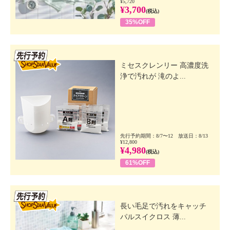
¥5,720
¥3,700
(税込)
35%OFF
先行SSV
ミセスクレンリー 高濃度洗
浄で汚れが 滝のよ...
先行予約期間：8/7〜12 放送日：8/13
¥12,800
¥4,980
(税込)
61%OFF
先行SSV
長い毛足で汚れをキャッチ
パルスイクロス 薄...