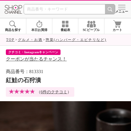
SHOP CHANNEL 
メニュー
商品を探す
本日お買得
番組表
SCピープル
カート
TOP
グルメ・お酒
惣菜(ハンバーグ・エビチリなど)
ネットデビューキャンペーン
ネットで初めてご購入の方1,000円割引
商品番号：813331
紅鮭の石狩漬
（
6件のクチコミ
）