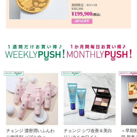
期間限定：8/5〜18
¥385,000
¥199,900
(税込)
48%OFF
WEEKLY PUSH
W
チェンジ 濃密潤いふんわ
チェンジ シワ改善＆美白
＜早期