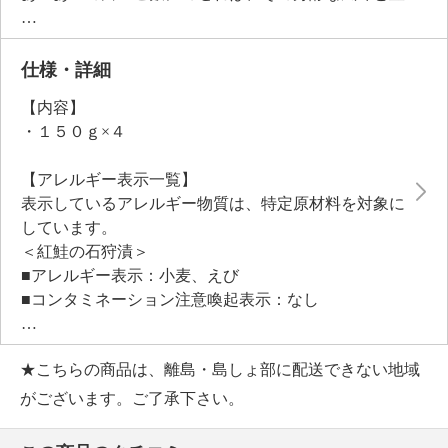
かな味わいが食卓を彩るご飯のお供に。
また、冷酒や日本酒を持ち寄っての晩酌のお供にもぴ
ったりです。
仕様・詳細
【内容】
・１５０ｇ×４
【アレルギー表示一覧】
表示しているアレルギー物質は、特定原材料を対象に
しています。
＜紅鮭の石狩漬＞
■アレルギー表示：小麦、えび
■コンタミネーション注意喚起表示：なし
★こちらの商品は、離島・島しょ部に配送できない地域
【期限表示】
・商品発送日より 賞味期限 冷凍６０日間
がございます。ご了承下さい。
【同梱書類】
・なし