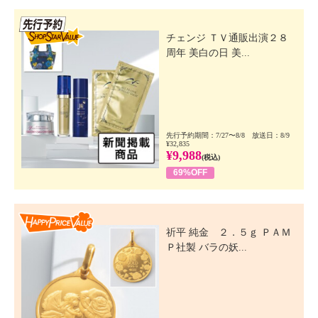
先行SSV
チェンジ ＴＶ通販出演２８
周年 美白の日 美...
先行予約期間：7/27〜8/8 放送日：8/9
¥32,835
¥9,988
(税込)
69%OFF
Happy Price Value
祈平 純金 ２．５ｇ ＰＡＭ
Ｐ社製 バラの妖...