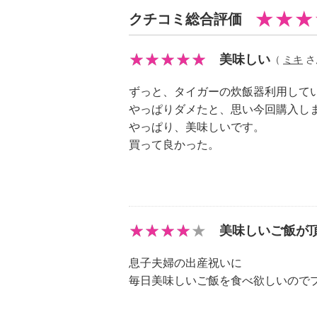
・約１ｍ
クチコミ総合評価
【消費電力】
・定格：１２１０Ｗ
美味しい
（
ミキ
さん
・年間消費電力量：９０．７ｋＷｈ
・１回当りの炊飯時消費電力量：１
ずっと、タイガーの炊飯器利用して
メニュー時）
やっぱりダメたと、思い今回購入し
【電気代（目安）】
やっぱり、美味しいです。
・１回あたりの炊飯時（「エコ炊き
買って良かった。
７円
※電気代計算式：０．１８１ｋｗｈ
代目安）＝５．６１１円
【容量】
美味しいご飯が
・最大炊飯容量：１リットル
【商品仕様詳細】
息子夫婦の出産祝いに
・炊飯容量：白米＝０．０９〜１．
毎日美味しいご飯を食べ欲しいので
５．５合）（白米の場合）
【メンテナンス】