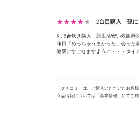
※詳細は取扱説明書参照
・必ず差込プラグを抜き、本体・内
2台目購入 孫
らお手入れする
・使用後は、必ずその日のうちにお
5．5合炊き購入 新生活安い炊飯
・調理後は、においが残りやすいの
昨日「めっちゃうまかった」会った
クリーニングし、においを取り除く
健康にすごせますように・・・タイ
・お手入れにはやわらかいスポンジ
の中性台所用合成洗剤を準備する
＜使うたびに洗うもの＞
〔内なべ、しゃもじ、計量カップ、
「クチコミ」は、ご購入いただいたお客様
１．洗剤をうすめた水またはぬるま
商品情報については「基本情報」にてご確
洗い、水ですすぐ
２．乾いた布で水分をふき取り、充
＜汚れるたびにお手入れする箇所＞
〔本体〕
・本体（外側・内側）は、かたくし