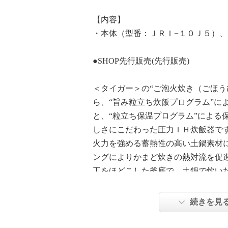
【内容】
・本体（型番：ＪＲＩ−１０Ｊ５）
●SHOP先行販売(先行販売)
＜タイガー＞の“ご泡火炊き（ごほう
ら、“旨み粒立ち炊飯プログラム”に
と、“粒立ち保温プログラム”による
しさにこだわった圧力ＩＨ炊飯器で
火力を強める蓄熱性の高い土鍋素材
ングによりかまど炊きの熱対流を促
工をほどこした釜底で、土鍋で炊い
る“ご泡火炊き”を実現。炊飯時の段
により、お米の甘みを引き出し、一
続きを見
ごはんに。
メニューは計１７種類を搭載。“少量