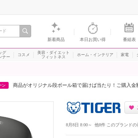
間を。通販・テレビショッピングのショップチャンネル
新着商品
本日お買い得
番組表
ッグ
美容・ダイエット
コスメ
ホーム・インテリア
家電
ンナー
フィットネス
商品がオリジナル段ボール箱で届けば当たり！ご購入金
ーン
8月8日 8:00～ 他8件 このブラン