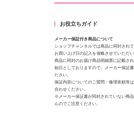
碗１杯分（０．５合）が最短約１５
を実現します。また“蒸したおこわ”
かりとした食感に仕上げてくれる“赤
お役立ちガイド
飯をおいしく炊飯できる“少量極うま
ト。
メーカー保証付き商品について
ショップチャンネルでは商品に同封されて
お手入れパーツは内なべ、ボールレ
お買い上げ日の記入を省略させていただい
だけと、使いやすさも追求。 おい
商品に同封のお届け商品明細票に記載され
事を特別な時間にしてくれる逸品で
始日としておりますので、メーカー保証書
ださい。
【サイズ】
保証内容についてのご質問・修理依頼等は
・約幅２５．１×奥行３０．２×高さ
合わせください。
【重さ】
※メーカー保証書が同封されていない商品
・約５．４ｋｇ
んのでご注意ください。
【電源】
・ＡＣ１００Ｖ ５０Ｈｚ／６０Ｈ
【コードの長さ】