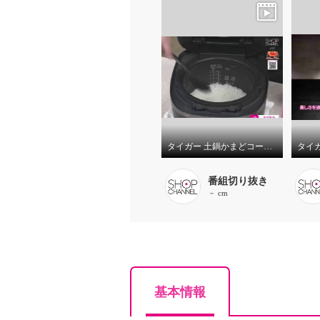
タイガー 土鍋かまどコート 圧力ＩＨジャー炊飯器 “ご泡火炊き” ＜５．５合＞ ＪＲＩ－１０Ｊ５
番組切り抜き
－ cm
基本情報