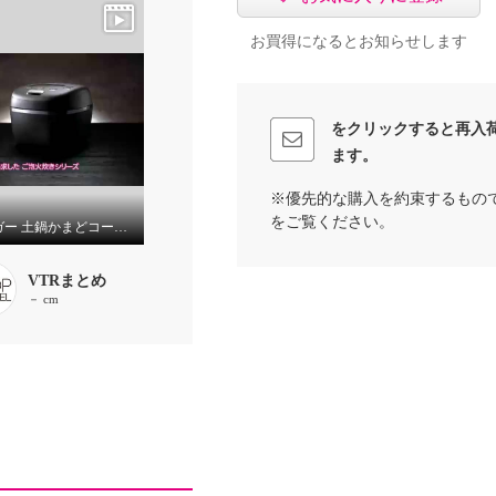
お買得になるとお知らせします
をクリックすると再入
ます。
※優先的な購入を約束するもの
をご覧ください。
タイガー 土鍋かまどコート 圧力ＩＨジャー炊飯器 “ご泡火炊き” ＜５．５合＞ ＪＲＩ－１０Ｊ５
VTRまとめ
－ cm