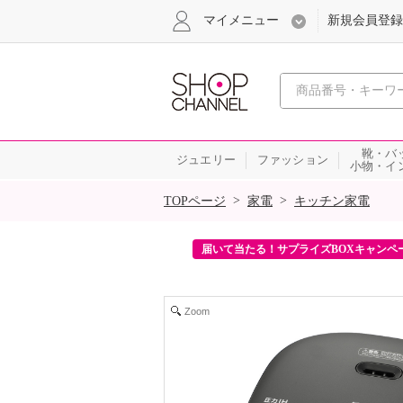
マイメニュー
新規会員登録
心おどる、瞬
靴・バ
ジュエリー
ファッション
小物・イ
SALE
>
>
TOPページ
家電
キッチン家電
ンを2回プレゼント！
届いて当たる！サプライズBOXキャンペ
Zoom