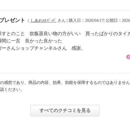
なべ・内ぶたが冷めてか
にプレゼント
（
しあわせﾊﾞ-ﾊﾞ
さん | 購入日：2026/04/17| 公開日：2026/
手入れする
器探すとのこと 炊飯器良い物の方がいい 買ったばかりのタイ
で、必ずその日のうちに
瞬間に一言 良かった良かった
ガーさんショップチャンネルさん 感謝。
、やわらかい布、家庭用
内ぶた〕
の感想であり、商品の内容、効果、効能を保障するものではありません
湯で、スポンジを使って
認ください。
分に乾燥させる
すべてのクチコミを見る
ぼった布でふく