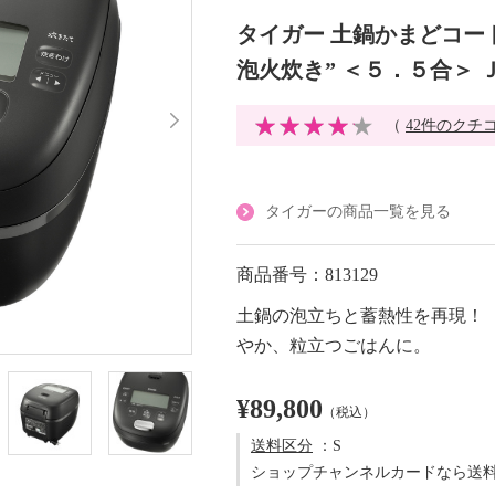
タイガー 土鍋かまどコート
泡火炊き” ＜５．５合＞ 
（
42件のクチ
タイガーの商品一覧を見る
商品番号：813129
土鍋の泡立ちと蓄熱性を再現！
やか、粒立つごはんに。
¥89,800
（税込）
送料区分
：S
ショップチャンネルカードなら送