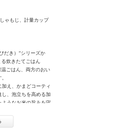
、しゃもじ、計量カップ
びだき）”シリーズか
よる炊きたてごはん
保温ごはん、両方のおい
す。
に加え、かまどコーティ
進し、泡立ちを高める加
たようなお米の旨みを守
階的な圧力コントロール
粒ひと粒が存在感のある
る
高速コース”では、お茶