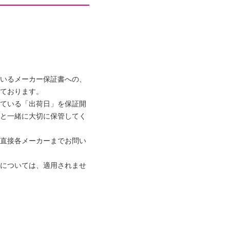
分のスピーディーな炊飯
のようなハリのあるしっ
飯コース”や、少量のご
コース”も嬉しいポイン
いるメーカー保証書への、
スフラット内ふたの２点
ております。
しいごはんで、毎日の食
ている「出荷日」を保証開
す。
と一緒に大切に保管してく
直接各メーカーまでお問い
２１．６ｃｍ
については、適用されませ
ｚ