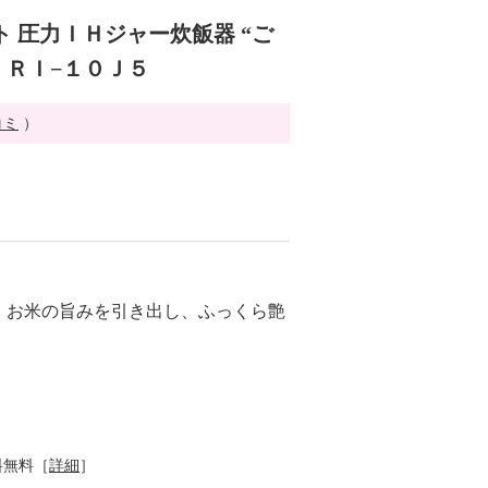
 圧力ＩＨジャー炊飯器 “ご
ＪＲＩ−１０Ｊ５
コミ
）
 お米の旨みを引き出し、ふっくら艶
料無料［
詳細
］