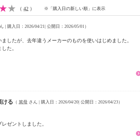
（
42
）
※「購入日の新しい順」に表示
 | 購入日：2026/04/21| 公開日：2026/05/01）
／年
８１Ｗｈ（「エコ炊き」
いましたが、去年違うメーカーのものを使いはじめました。
ました。
」メニュー時）：約５．
（電力）×３１（電気
頂ける
（
篤母
さん | 購入日：2026/04/20| 公開日：2026/04/23）
０リットル（０．５〜
プレゼントしました。