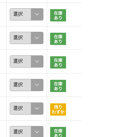
やまお
Saako
167cm
160cm