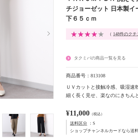
チジョーゼット 日本製イ
下６５ｃｍ
（
148件のク
タクミバの商品一覧を見る
商品番号：813108
ＵＶカットと接触冷感、吸湿速
細く長く見せ、楽なのにきちん
¥11,000
（税込）
送料区分
：S
ショップチャンネルカードなら送