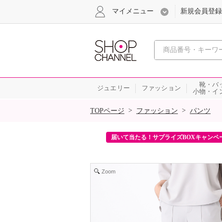
マイメニュー
新規会員登録
心おどる、瞬
靴・バ
ジュエリー
ファッション
小物・イ
SALE
>
>
TOPページ
ファッション
パンツ
ンを2回プレゼント！
届いて当たる！サプライズBOXキャンペ
Zoom