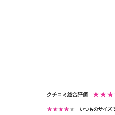
・タンブル乾燥：不可
・自然乾燥：日陰の吊り干し
・アイロン仕上げ：可（低温）
・ドライクリーニング：石油系ドラ
【メンテナンス（ケアラベル）】
・長時間照射による変退色注意
・単品洗い
・水や汗などによる色落ち、色移り
・摩擦による色落ち、色移り注意
・素材の特性上、多少の縮みあり
・ネット使用
・無蛍光洗剤使用
【原産国（地）】
クチコミ総合評価
・日本製
いつものサイズ