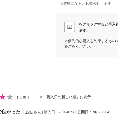
お買得になるとお知らせします
をクリックすると再入
イクリーニング可
ます。
※優先的な購入を約束するもの
をご覧ください。
注意
（
148
）
※「購入日の新しい順」に表示
で良かった
（
あち
さん | 購入日：2026/07/30| 公開日：2026/08/04）