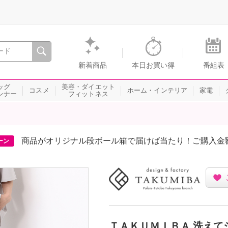
間を。通販・テレビショッピングのショップチャンネル
新着商品
本日お買い得
番組表
ッグ
美容・ダイエット
コスメ
ホーム・インテリア
家電
ンナー
フィットネス
商品がオリジナル段ボール箱で届けば当たり！ご購入金
ーン
ＴＡＫＵＭＩＢＡ 洗えて