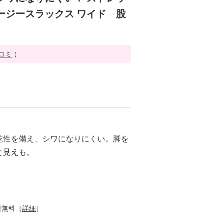
ージースラックス ワイド 股
チコミ
）
乾性を備え、シワになりにくい。脚を
と見えも。
料無料［
詳細
］