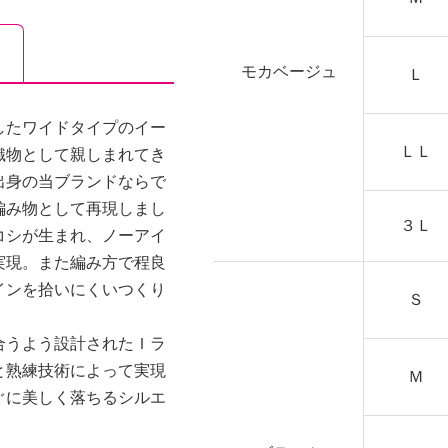
モカベージュ
Ｌ
したワイドタイプのイー
ＬＬ
織物として親しまれてき
出身の当ブランドならで
編み物として再現しまし
３Ｌ
コシが生まれ、ノーアイ
実現。また編み方で程良
インを拾いにくいつくり
Ｓ
合うよう設計されたＩラ
と熟練技術によって実現
Ｍ
ぐに美しく落ちるシルエ