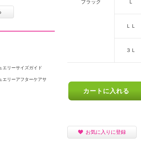
遮蔽率９５％以上）、吸
ブラック
Ｌ
抜けしにくいという、日
る
す。
ＬＬ
３Ｌ
ュエリーサイズガイド
ュエリーアフターケアサ
カートに入れる
ン５％
お気に入りに登録
可