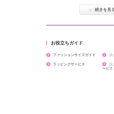
ストレッチ性、ＵＶカット（紫外線
水速乾性、接触冷感性に加え、ひざ
続きを見
常生活でうれしい機能満載の一本で
●普段と同じサイズをおすすめ
【詳細】
お役立ちガイド
・ボトムウエスト：総ゴム
ファッションサイズガイド
ジ
・パンツ丈：八分丈
・裏地：なし
ラッピングサービス
ジ
ービス
・スリット：なし
・ポケット：外側（前）２個
【素材】
・ポリエステル９５％、ポリウレタ
【メンテナンス（絵表示ラベル）】
・洗濯機：可
・漂白処理：塩素系・酸素系漂白不