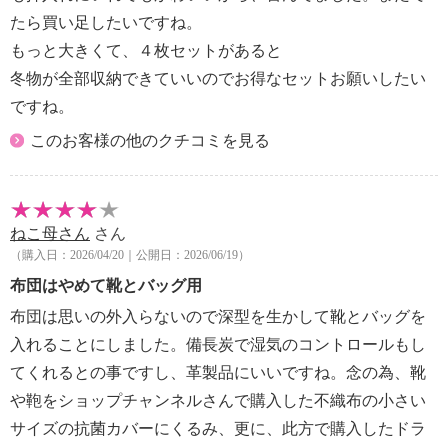
※詳細は取扱説明書参照
たら買い足したいですね。
【同梱書類】
・取扱説明書
もっと大きくて、４枚セットがあると
【保証（有無）、保証期間】
冬物が全部収納できていいのでお得なセットお願いしたい
・なし
ですね。
【原産国（地）】
このお客様の他のクチコミを見る
・中国製
ねこ母さん
さん
（購入日：2026/04/20｜公開日：2026/06/19）
布団はやめて靴とバッグ用
布団は思いの外入らないので深型を生かして靴とバッグを
入れることにしました。備長炭で湿気のコントロールもし
てくれるとの事ですし、革製品にいいですね。念の為、靴
や鞄をショップチャンネルさんで購入した不織布の小さい
サイズの抗菌カバーにくるみ、更に、此方で購入したドラ