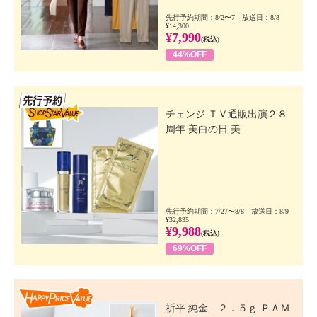
先行予約期間：8/2〜7 放送日：8/8
¥14,300
¥7,990
(税込)
44%OFF
先行SSV
チェンジ ＴＶ通販出演２８
周年 美白の日 美...
先行予約期間：7/27〜8/8 放送日：8/9
¥32,835
¥9,988
(税込)
69%OFF
Happy Price Value
祈平 純金 ２．５ｇ ＰＡＭ