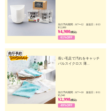
先行予約期間：8/7〜12 放送日：8/13
¥12,800
¥4,980
(税込)
61%OFF
先行SSV
長い毛足で汚れをキャッチ
パルスイクロス 薄...
先行予約期間：8/7〜10 放送日：8/11
¥5,940
¥2,998
(税込)
49%OFF