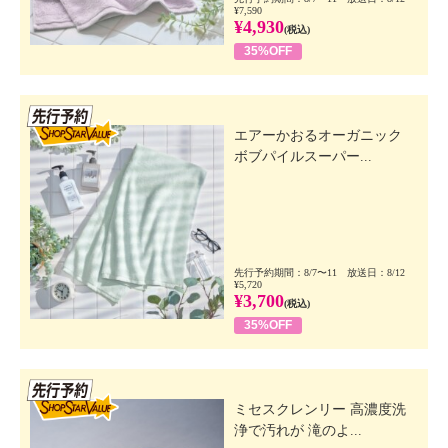
¥7,590
¥4,930
(税込)
35%OFF
先行SSV
エアーかおるオーガニック
ボブパイルスーパー...
先行予約期間：8/7〜11 放送日：8/12
¥5,720
¥3,700
(税込)
35%OFF
先行SSV
ミセスクレンリー 高濃度洗
浄で汚れが 滝のよ...