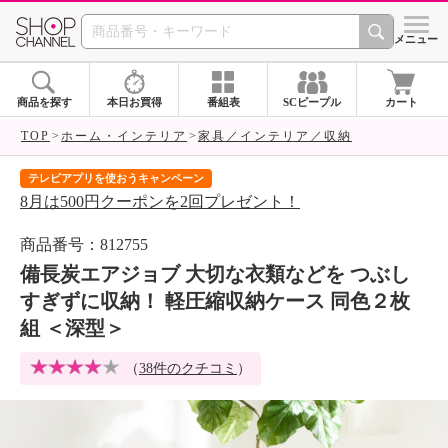
SHOP CHANNEL 
メニュー
商品を探す
本日お買得
番組表
SCピープル
カート
TOP
ホーム・インテリア
家具／インテリア／収納
テレビアプリを使おうキャンペーン
届
8月は500円クーポンを2回プレゼント！
ご
商品番号：812755
備長炭エアジョブ 大切な衣類などを つぶし
すぎずに収納！ 軽圧縮収納ケース 同色２枚
組 ＜深型＞
（
38件のクチコミ
）