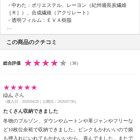
・中わた：ポリエステル、レーヨン（紀州備長炭繊維
［Ｒ］）、合成繊維（アクリレート）
・透明フィルム：ＥＶＡ樹脂
【サイズ】
・約幅７２×奥行５０×高さ２７ｃｍ
この商品のクチコミ
【重さ】
・約５２０ｇ（１個）
【商品仕様詳細】
総合評価
（38）
＜収納目安＞
・羽毛布団：１〜２枚（クイーンサイズ可）
・毛布：３〜５枚
・肌掛け布団：６〜８枚
ゆん
さん
・ダウンジャケット、コート：１２〜１５枚
（購入日：2026/04/20｜公開日：2026/07/30）
・Ｔシャツ：約１５０枚
※お持ちのもののサイズにより異なる
たくさん収納できました
【メンテナンス】
冬物のブルゾン、ダウンやムートンや革ジャンやフリーな
※詳細は取扱説明書参照
ど10枚位余裕で収納できました。ピンクもかわいいので娘
【使用上の注意】
も押入れにいれてもかわいいから、喜んでました。またで