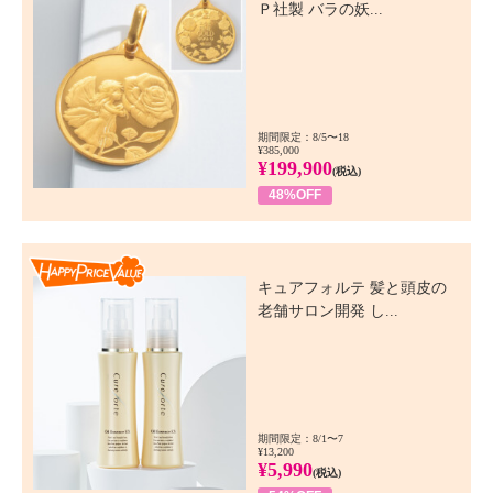
Ｐ社製 バラの妖...
期間限定：8/5〜18
¥385,000
¥199,900
(税込)
48%OFF
Happy Price Value
キュアフォルテ 髪と頭皮の
老舗サロン開発 し...
期間限定：8/1〜7
¥13,200
¥5,990
(税込)