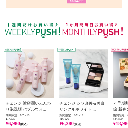
54%OFF
WEEKLY PUSH
W
チェンジ 濃密潤いふんわ
チェンジ シワ改善＆美白
＜早期
り泡洗顔 バブルウォ...
リンクルホワイト ...
節 新春
期間限定：8/7〜13
期間限定：8/7〜13
期間限定：8
¥17,820
¥16,126
¥34,800
¥6,980
¥6,280
¥18,98
(税込)
(税込)