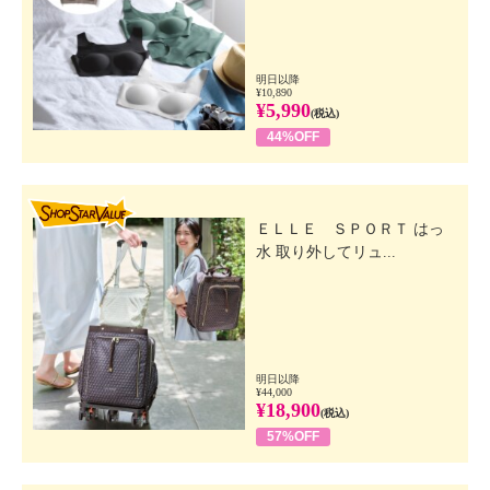
明日以降
¥10,890
¥5,990
(税込)
44%OFF
SHOP STAR VALUE
ＥＬＬＥ ＳＰＯＲＴ はっ
水 取り外してリュ...
明日以降
¥44,000
¥18,900
(税込)
57%OFF