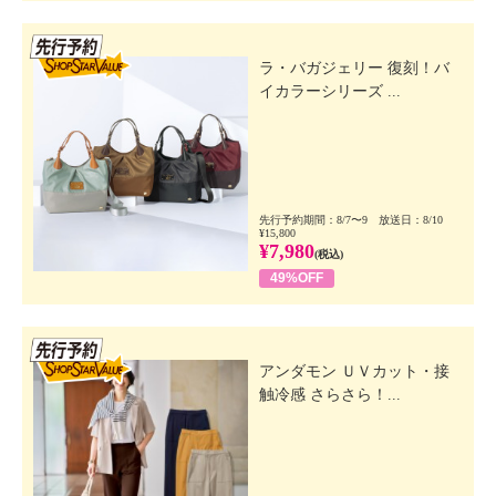
先行SSV
ラ・バガジェリー 復刻！バ
イカラーシリーズ ...
先行予約期間：8/7〜9 放送日：8/10
¥15,800
¥7,980
(税込)
49%OFF
先行SSV
アンダモン ＵＶカット・接
触冷感 さらさら！...