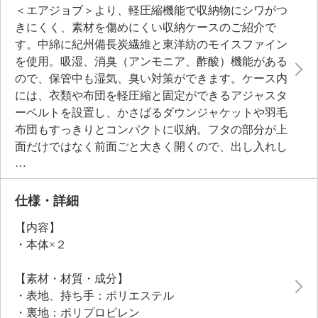
＜エアジョブ＞より、軽圧縮機能で収納物にシワがつ
きにくく、素材を傷めにくい収納ケースのご紹介で
す。中綿に紀州備長炭繊維と東洋紡のモイスファイン
を使用。吸湿、消臭（アンモニア、酢酸）機能がある
ので、保管中も湿気、臭い対策ができます。ケース内
には、衣類や布団を軽圧縮と固定ができるアジャスタ
ーベルトを設置し、かさばるダウンジャケットや羽毛
布団もすっきりとコンパクトに収納。フタの部分が上
面だけではなく前面ごと大きく開くので、出し入れし
やすく、前面から必要なものだけ取り出す事も可能で
す。本体が柔らかく、軽量のため、高い場所での保管
もラクラク。中央と左側面に透明窓が付いているの
仕様・詳細
で、中身が確認しやすいのもうれしいポイント。オー
【内容】
ルシーズン活躍する収納ケースです。
・本体×２
【素材・材質・成分】
・表地、持ち手：ポリエステル
・裏地：ポリプロピレン