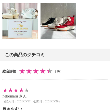
【重さ】
・片足約４６０ｇ（サイズにより多少の差異あり）
【原産国（地）】
・中国製
この商品のクチコミ
総合評価
（16）
nekomaru
さん
（購入日：2026/05/17｜公開日：2026/05/29）
履きやすい