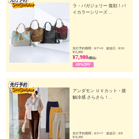
ラ・バガジェリー 復刻！バ
イカラーシリーズ ...
先行予約期間：8/7〜9 放送日：8/10
¥15,800
¥7,980
(税込)
49%OFF
先行SSV
アンダモン ＵＶカット・接
触冷感 さらさら！...
先行予約期間：8/2〜7 放送日：8/8
¥14,300