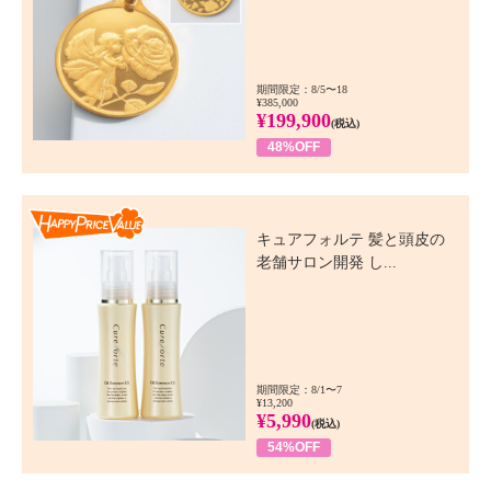
期間限定：8/5〜18
¥385,000
¥199,900
(税込)
48%OFF
Happy Price Value
キュアフォルテ 髪と頭皮の
老舗サロン開発 し...
期間限定：8/1〜7
¥13,200
¥5,990
(税込)
54%OFF