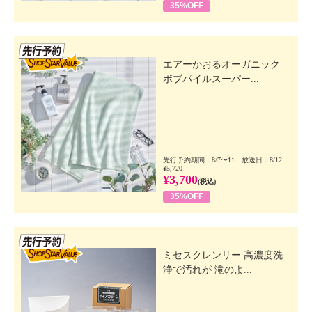
35%OFF
先行SSV
エアーかおるオーガニック
ボブパイルスーパー...
先行予約期間：8/7〜11 放送日：8/12
¥5,720
¥3,700
(税込)
35%OFF
先行SSV
ミセスクレンリー 高濃度洗
浄で汚れが 滝のよ...