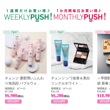
WEEKLY PUSH
W
チェンジ 濃密潤いふんわ
チェンジ シワ改善＆美白
＜早期
り泡洗顔 バブルウォ...
リンクルホワイト ...
節 新春
期間限定：8/7〜13
期間限定：8/7〜13
期間限定：8
¥17,820
¥16,126
¥34,800
¥6,980
¥6,280
¥18,98
(税込)
(税込)
60%OFF
61%OFF
45%OF