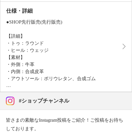
と部分により厚みを持たせ、前方は凹凸をほどこすな
ど、滑りにくさにもこだわりました。
仕様・詳細
程良く厚みのあるソールは、屈曲性にもこだわり、歩
●SHOP先行販売(先行販売)
きやすいようゴム質の高い材料を厳選。かかと部分ま
で巻き上げることで、後ろ姿のアクセントに。
【詳細】
・トゥ：ラウンド
●普段と同じサイズをおすすめ
・ヒール：ウェッジ
【素材】
・外側：牛革
・内側：合成皮革
・アウトソール：ポリウレタン、合成ゴム
【サイズ（ワイズ）】
・３Ｅ
【サイズ（その他）】
#ショップチャンネル
・ヒールの高さ：約５ｃｍ
・前底厚み：約２ｃｍ
皆さまの素敵なInstagram投稿をご紹介！ご投稿をお待ち
・前側着地点厚み：約３．５ｃｍ
・高低差：約１．５ｃｍ
しております。