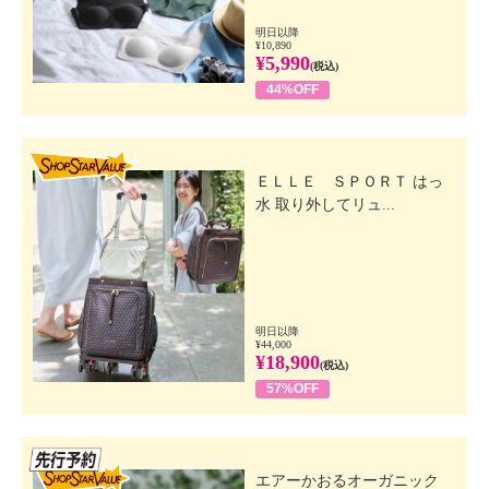
明日以降
¥10,890
¥5,990
(税込)
44%OFF
SHOP STAR VALUE
ＥＬＬＥ ＳＰＯＲＴ はっ
水 取り外してリュ...
明日以降
¥44,000
¥18,900
(税込)
57%OFF
先行SSV
エアーかおるオーガニック