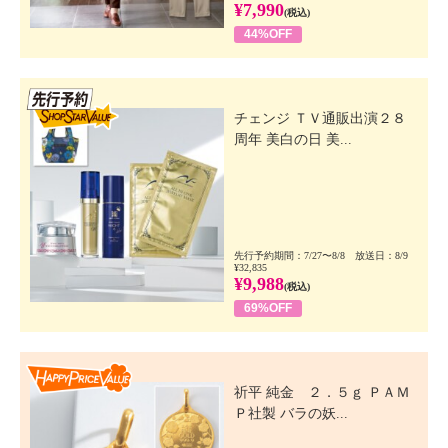
¥7,990
(税込)
44%OFF
先行SSV
チェンジ ＴＶ通販出演２８
周年 美白の日 美...
先行予約期間：7/27〜8/8 放送日：8/9
¥32,835
¥9,988
(税込)
69%OFF
Happy Price Value
祈平 純金 ２．５ｇ ＰＡＭ
Ｐ社製 バラの妖...