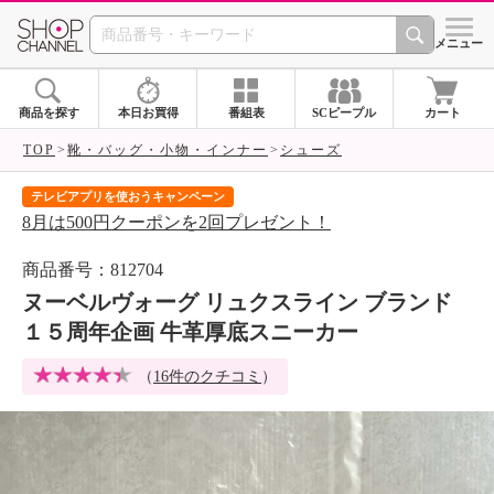
SHOP CHANNEL 
メニュー
商品を探す
本日お買得
番組表
SCピープル
カート
TOP
靴・バッグ・小物・インナー
シューズ
テレビアプリを使おうキャンペーン
届
8月は500円クーポンを2回プレゼント！
ご
商品番号：812704
ヌーベルヴォーグ リュクスライン ブランド
１５周年企画 牛革厚底スニーカー
（
16件のクチコミ
）