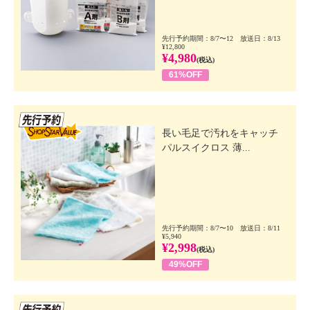
先行予約期間：8/7〜12 放送日：8/13
¥12,800
¥4,980
(税込)
61%OFF
先行SSV
長い毛足で汚れをキャッチ
パルスイクロス 薄...
先行予約期間：8/7〜10 放送日：8/11
¥5,940
¥2,998
(税込)
49%OFF
先行SSV