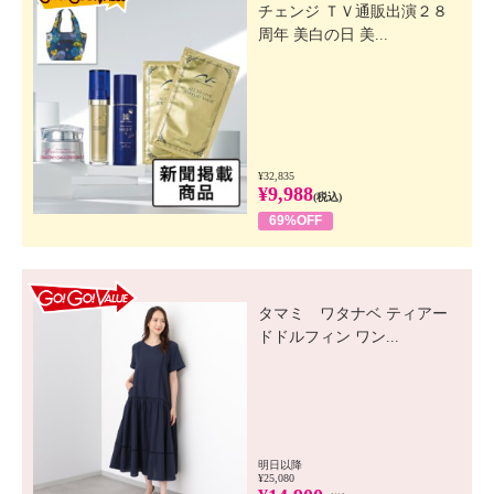
チェンジ ＴＶ通販出演２８
周年 美白の日 美...
¥32,835
¥9,988
(税込)
69%OFF
GO! GO! VALUE
タマミ ワタナベ ティアー
ドドルフィン ワン...
明日以降
¥25,080