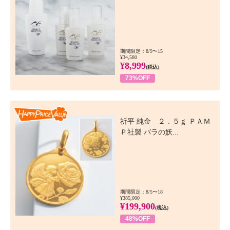
期間限定：8/9〜15
¥34,580
¥8,999
(税込)
73%OFF
Happy Price Value
祈平 純金 ２．５ｇ ＰＡＭ
Ｐ社製 バラの妖...
期間限定：8/5〜18
¥385,000
¥199,900
(税込)
48%OFF