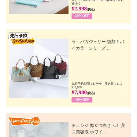
¥5,940
¥2,998
(税込)
49%OFF
先行SSV
ラ・バガジェリー 復刻！バ
イカラーシリーズ ...
先行予約期間：8/7〜9 放送日：8/10
¥15,800
¥7,980
(税込)
49%OFF
Happy Price Value
チェンジ 際立つ白さへ！ 美
白美容液 ホワイ...