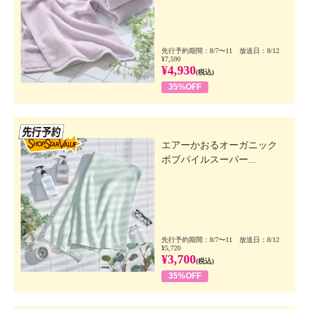
先行予約期間：8/7〜11 放送日：8/12
¥7,590
¥4,930
(税込)
35%OFF
先行SSV
エアーかおるオーガニック
ボブパイルスーパー...
先行予約期間：8/7〜11 放送日：8/12
¥5,720
¥3,700
(税込)
35%OFF