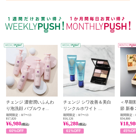
WEEKLY PUSH
W
チェンジ 濃密潤いふんわ
チェンジ シワ改善＆美白
＜早期
り泡洗顔 バブルウォ...
リンクルホワイト ...
節 新春
期間限定：8/7〜13
期間限定：8/7〜13
期間限定：8
¥17,820
¥16,126
¥34,800
¥6,980
¥6,280
¥18,98
(税込)
(税込)
60%OFF
61%OFF
45%OF