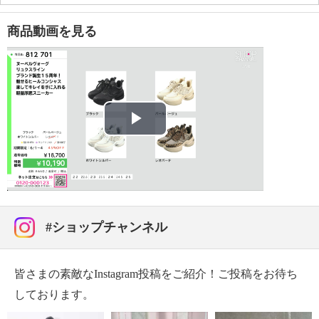
・３Ｅ
【サイズ（その他）】
商品動画を見る
・ヒールの高さ：約５．５ｃｍ
・前底厚み：約２ｃｍ
・前側着地点厚み：約３．５ｃｍ
・高低差：約２ｃｍ
【サイズ（表示記号と目安サイズ） 】
＜対応サイズ＞
Play
【重さ】
・片足約２９０ｇ（サイズにより多少の差異あり）
Video
【原産国（地）】
・中国製
#ショップチャンネル
皆さまの素敵なInstagram投稿をご紹介！ご投稿をお待ち
しております。