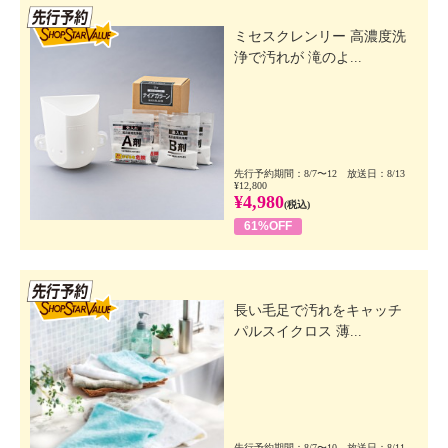
先行SSV
ミセスクレンリー 高濃度洗
浄で汚れが 滝のよ...
先行予約期間：8/7〜12 放送日：8/13
¥12,800
¥4,980
(税込)
61%OFF
先行SSV
長い毛足で汚れをキャッチ
パルスイクロス 薄...
先行予約期間：8/7〜10 放送日：8/11