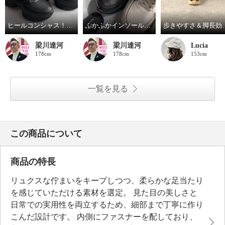
ヒールコンシャス！魅せる大人のスニーカー
ふかふかインソールのこだわり！
歩きやすさ＆脚長効果も期
梁川達河
梁川達河
Lucia
178cm
178cm
153cm
一覧を見る
この商品について
商品の特長
リュクスな佇まいをキープしつつ、柔らかな足当たり
を感じていただける素材を選定。 見た目の美しさと
日常での実用性を両立するため、細部まで丁寧に作り
こんだ設計です。 内側にファスナーを配しており、