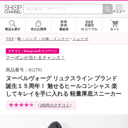
SHOP CHANNEL 
メニュー
商品を探す
本日お買得
番組表
SCピープル
カート
TOP
靴・バッグ・小物・インナー
シューズ
ネットデビューキャンペーン
シ
ネットで初めてご購入の方1,000円割引
ア
商品番号：812701
ヌーベルヴォーグ リュクスライン ブランド
誕生１５周年！ 魅せるヒールコンシャス 楽
してキレイを手に入れる 軽量厚底スニーカー
（
186件のクチコミ
）