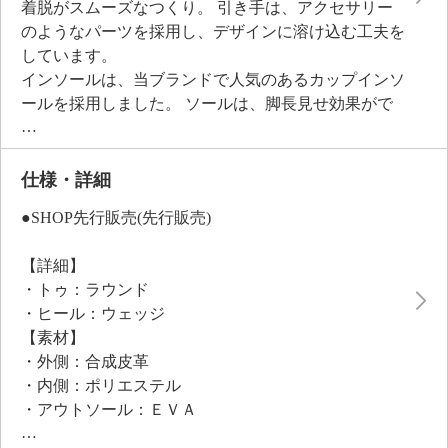
着脱がスムーズなつくり。 引き手は、アクセサリー
のようなパーツを採用し、デザインに溶け込む工夫を
しています。
インソールは、当ブランドで人気のあるカップインソ
ールを採用しました。 ソールは、脚長見せ効果がで
きる厚底仕様。 軽やかさやおしゃれな形状、歩きや
すさにこだわりました。 ソール部分のきらきらパー
ツは、軽やかさを優先して軽量樹脂で 当ブランドオ
仕様・詳細
リジナルで作り上げています。
●SHOP先行販売(先行販売)
※普段と同じサイズをおすすめ
【詳細】
・トゥ：ラウンド
・ヒール：ウェッジ
【素材】
・外側：合成皮革
・内側：ポリエステル
・アウトソール：ＥＶＡ
【サイズ（ワイズ）】