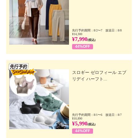
先行予約期間：8/2〜7 放送日：8/8
¥14,300
¥7,990
(税込)
44%OFF
先行SSV
スロギー ゼロフィール エブ
リデイ ハーフト...
先行予約期間：8/1〜6 放送日：8/7
¥10,890
¥5,990
(税込)
44%OFF