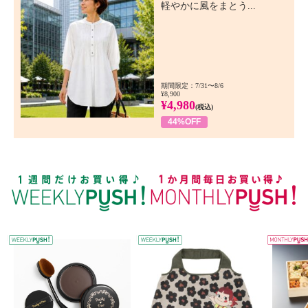
軽やかに風をまとう...
期間限定：7/31〜8/6
¥8,900
¥4,980
(税込)
44%OFF
WEEKLY PUSH
W