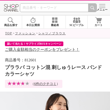
SHOP CHANNEL 
メニュー
商品を探す
本日お買得
番組表
SCピープル
カート
TOP
ファッション
シャツ／ブラウス
届いて当たる！サプライズBOXキャンペーン
ク
ご購入金額相当のクーポンをプレゼント！
ク
商品番号：812601
プララパ コットン混 刺しゅうレース バンド
カラーシャツ
（
6件のクチコミ
）