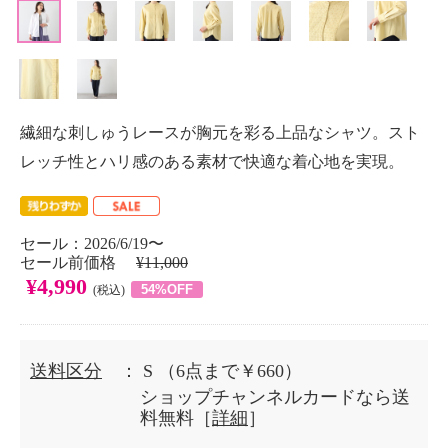
繊細な刺しゅうレースが胸元を彩る上品なシャツ。スト
レッチ性とハリ感のある素材で快適な着心地を実現。
セール：2026/6/19〜
セール前価格
¥11,000
¥4,990
54%OFF
(税込)
送料区分
： S
（6点まで￥660）
ショップチャンネルカードなら送
料無料［
詳細
］