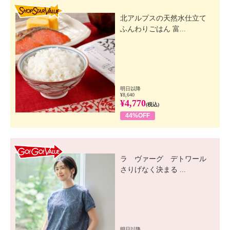
SHOP STAR VALUE
北アルプスの天然水仕立て
ふんわりごはん 富...
明日以降
¥8,640
¥4,770
(税込)
44%OFF
GO! GO! VALUE
ラ ヴァーグ デトワール
さりげなく決まる ...
明日以降