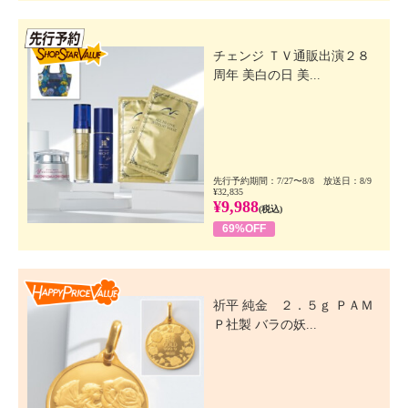
先行SSV
チェンジ ＴＶ通販出演２８
周年 美白の日 美...
先行予約期間：7/27〜8/8 放送日：8/9
¥32,835
¥9,988
(税込)
69%OFF
Happy Price Value
祈平 純金 ２．５ｇ ＰＡＭ
Ｐ社製 バラの妖...