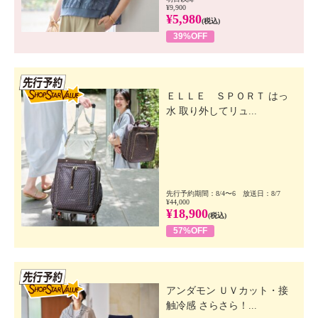
¥9,900
¥5,980
(税込)
39%OFF
先行SSV
ＥＬＬＥ ＳＰＯＲＴ はっ
水 取り外してリュ...
先行予約期間：8/4〜6 放送日：8/7
¥44,000
¥18,900
(税込)
57%OFF
先行SSV
アンダモン ＵＶカット・接
触冷感 さらさら！...