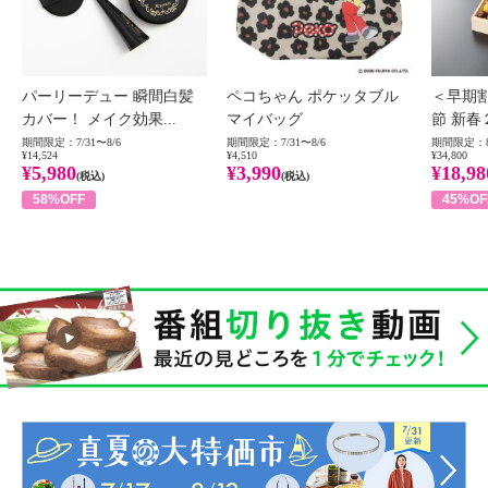
パーリーデュー 瞬間白髪
ペコちゃん ポケッタブル
＜早期
カバー！ メイク効果...
マイバッグ
節 新春
期間限定：7/31〜8/6
期間限定：7/31〜8/6
期間限定：8
¥14,524
¥4,510
¥34,800
¥5,980
¥3,990
¥18,98
(税込)
(税込)
58%OFF
45%OF