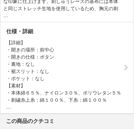
な印象に仕上げます。刺しゅうレースの基布には本体
と同じストレッチ生地を使用しているため、胸元の刺
しゅう部分も動きやすく快適。
仕様・詳細
【詳細】
・開きの場所：前中心
・開きの仕様：ボタン
・裏地：なし
・裾スリット：なし
・ポケット：なし
【素材】
・本体綿６５％、ナイロン３０％、ポリウレタン５％
・刺繍糸上糸：綿１００％、下糸：綿１００％
【メンテナンス（絵表示ラベル）】
・洗濯機：可
この商品のクチコミ
・漂白処理：塩素系・酸素系漂白不可
・タンブル乾燥：不可