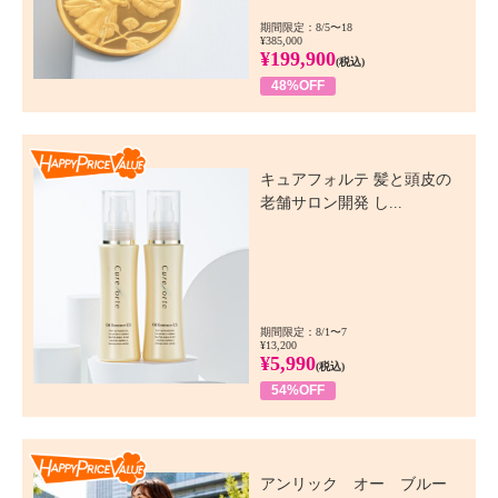
期間限定：8/5〜18
¥385,000
¥199,900
(税込)
48%OFF
Happy Price Value
キュアフォルテ 髪と頭皮の
老舗サロン開発 し...
期間限定：8/1〜7
¥13,200
¥5,990
(税込)
54%OFF
Happy Price Value
アンリック オー ブルー