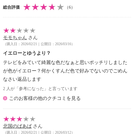
・自然乾燥：日陰の吊り干し
総合評価
（6）
・アイロン仕上げ：可（低温）
・ドライクリーニング：石油系ドライクリーニング可
・ウエットクリーニング：可
【メンテナンス（ケアラベル）】
モモちゃん
さん
・単品洗い
（購入日：2026/02/21｜公開日：2026/03/16）
・水や汗などによる色落ち、色移り注意
・摩擦による色落ち、色移り注意
イエローとゆうより？
・毛玉が生じるおそれあり
テレビをみていて綺麗な色だなぁと思いポッチリしました
・過度な力をかけない
が色がイエロー？何かくすんだ色で好みでないのでごめん
・ネット使用
なさい返品します
・無蛍光洗剤使用
【原産国（地）】
2 人が「参考になった」と言っています
・中国製
このお客様の他のクチコミを見る
北国のばあば
さん
（購入日：2026/02/21｜公開日：2026/03/12）