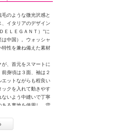
梳毛のような微光沢感と
ス、イタリアのデザイン
ＤＥＬＥＧＡＮＴ）”に
産は中国）。ウォッシャ
い特性を兼ね備えた素材
クが、首元をスマートに
。前身頃は３面、袖は２
ルエットながらも程良い
タックを入れて動きやす
れないよう中縫いで丁寧
のある裏地を使用し、背
る