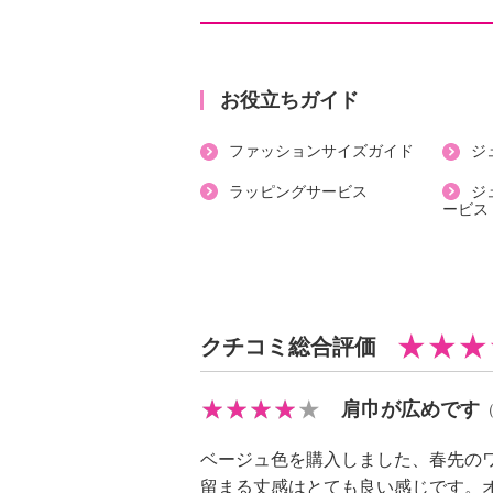
・開きの場所：前中心
・開きの仕様：ボタン、スナップボ
・裏地：あり
（背抜き）
お役立ちガイド
・裾スリット：なし
ファッションサイズガイド
ジ
・ポケット：外側（前）２個
【素材】
ラッピングサービス
ジ
ービス
・表地：ポリエステル７８％、レー
ン６％
・裏地：ポリエステル１００％
【メンテナンス（絵表示ラベル）】
・洗濯機：可
クチコミ総合評価
・漂白処理：塩素系・酸素系漂白不
・タンブル乾燥：不可
肩巾が広めです
・自然乾燥：日陰の吊り干し
・アイロン仕上げ：可（低温）
ベージュ色を購入しました、春先の
・ドライクリーニング：石油系ドラ
留まる丈感はとても良い感じです。