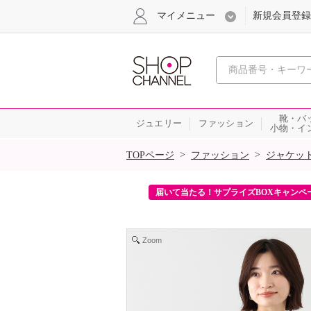
マイメニュー
新規会員登録
心おどる、瞬
靴・バ
ジュエリー
ファッション
小物・イ
SALE
>
>
TOPページ
ファッション
ジャケッ
ンを2回プレゼント！
届いて当たる！サプライズBOXキャンペ
Zoom