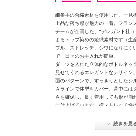
細番手の合繊素材を使用した、一見
上品な落ち感が魅力の一着。フラン
チームが企画した、“デレガント社（
よるトップ染めの綾織素材です（生
ブル、ストレッチ、シワになりにく
で、日々のお手入れが簡単。
ダーツを入れた立体的なボトルネッ
見せてくれるエレガントなデザイン
面のパターンで、すっきりとしたシ
Ａラインで体型をカバー。背中には
さを確保し、長く着用しても形が崩
に仕上げています。横ストレッチ性
抜き仕様で快適な着心地を実現。
続きを見
【詳細】