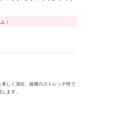
コミ
）
を美しく演出。縦横のストレッチ性で
現します。