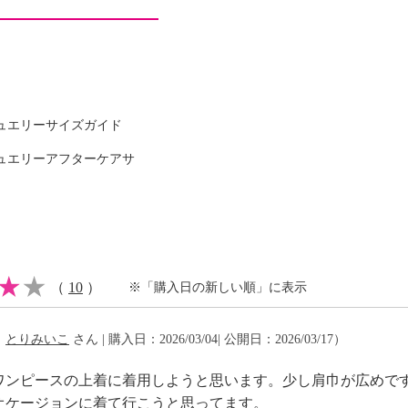
タン
ュエリーサイズガイド
ュエリーアフターケアサ
ヨン１６％、ポリウレタ
（
10
）
※「購入日の新しい順」に表示
可
（
とりみいこ
さん | 購入日：2026/03/04| 公開日：2026/03/17）
ワンピースの上着に着用しようと思います。少し肩巾が広めで
イクリーニング可
オケージョンに着て行こうと思ってます。