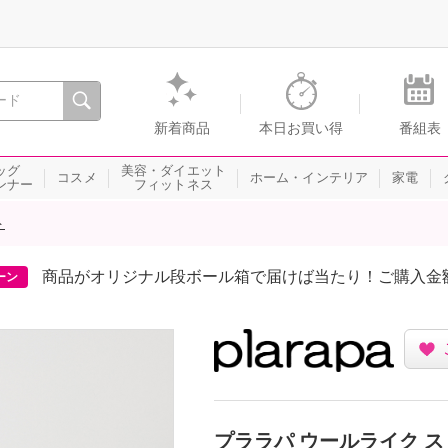
間を。通販・テレビショッピングのショップチャンネル
新着商品
本日お買い得
番組表
ッグ
美容・ダイエット
コスメ
ホーム・インテリア
家電
ンナー
フィットネス
ト
商品がオリジナル段ボール箱で届けば当たり！ご購入金
ーン
プララパ ウールライク 