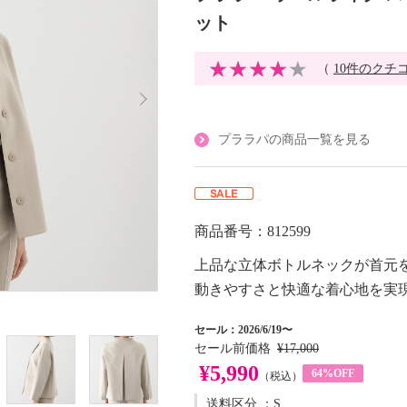
ット
（
10件のクチ
プララパの商品一覧を見る
商品番号：812599
上品な立体ボトルネックが首元
動きやすさと快適な着心地を実
セール：2026/6/19〜
セール前価格
¥17,000
¥5,990
64%OFF
（税込）
送料区分
：S