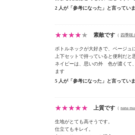
・ウエットクリーニング：可
2 人が「参考になった」と言ってい
【メンテナンス（ケアラベル）】
・水や汗などによる色落ち、色移り
・摩擦による色落ち、色移り注意
素敵です
（
四季咲
・毛玉が生じるおそれあり
・過度な力をかけない
ボトルネックが大好きで、ベージュ
・ネット使用
上下セットで持っていると便利だと
・無蛍光洗剤使用
ネイピーは、思いの外 色が濃くて
【原産国（地）】
ます
・中国製
5 人が「参考になった」と言ってい
上質です
（
nana ma
生地がとても高そうです。
仕立てもキレイ。