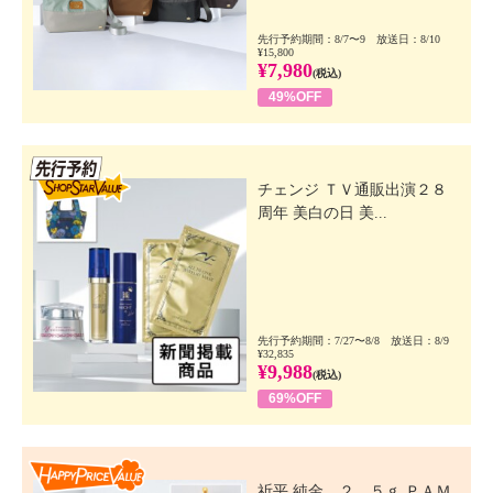
先行予約期間：8/7〜9 放送日：8/10
¥15,800
¥7,980
(税込)
49%OFF
先行SSV
チェンジ ＴＶ通販出演２８
周年 美白の日 美...
先行予約期間：7/27〜8/8 放送日：8/9
¥32,835
¥9,988
(税込)
69%OFF
Happy Price Value
祈平 純金 ２．５ｇ ＰＡＭ