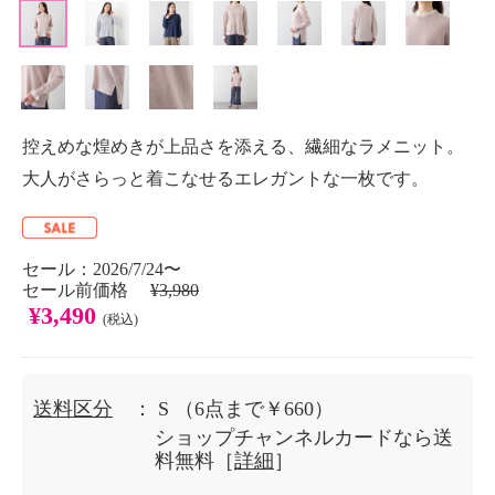
控えめな煌めきが上品さを添える、繊細なラメニット。
大人がさらっと着こなせるエレガントな一枚です。
セール：2026/7/24〜
セール前価格
¥3,980
¥3,490
(税込)
送料区分
： S
（6点まで￥660）
ショップチャンネルカードなら送
料無料［
詳細
］