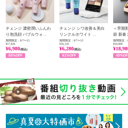
チェンジ 濃密潤いふんわ
チェンジ シワ改善＆美白
＜早期
り泡洗顔 バブルウォ...
リンクルホワイト ...
節 新春
期間限定：8/7〜13
期間限定：8/7〜13
期間限定：8
¥17,820
¥16,126
¥34,800
¥6,980
¥6,280
¥18,98
(税込)
(税込)
60%OFF
61%OFF
45%OF