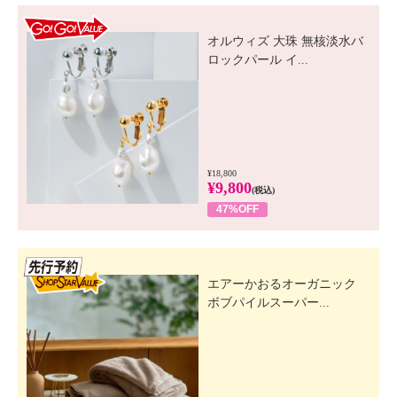
GO! GO! VALUE
オルウィズ 大珠 無核淡水バ
ロックパール イ...
¥18,800
¥9,800
(税込)
47%OFF
先行SSV
エアーかおるオーガニック
ボブパイルスーパー...