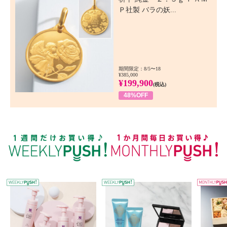
Ｐ社製 バラの妖...
期間限定：8/5〜18
¥385,000
¥199,900
(税込)
48%OFF
WEEKLY PUSH
W