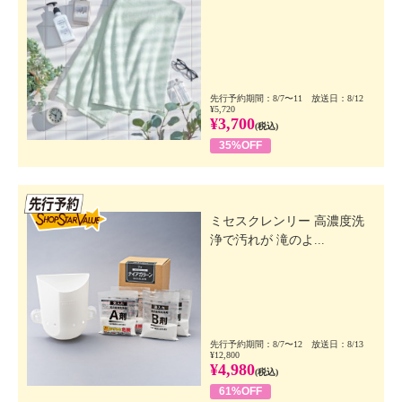
先行予約期間：8/7〜11 放送日：8/12
¥5,720
¥3,700
(税込)
35%OFF
先行SSV
ミセスクレンリー 高濃度洗
浄で汚れが 滝のよ...
先行予約期間：8/7〜12 放送日：8/13
¥12,800
¥4,980
(税込)
61%OFF