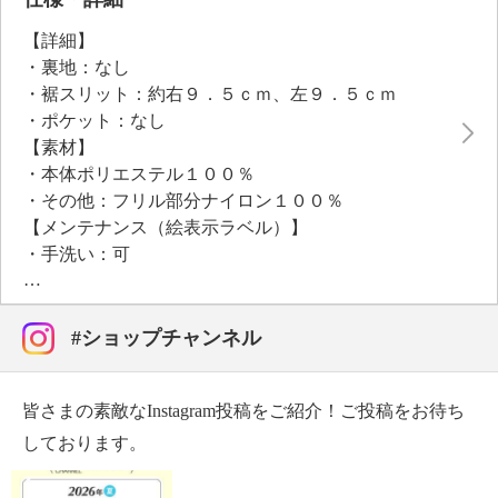
【詳細】
・裏地：なし
・裾スリット：約右９．５ｃｍ、左９．５ｃｍ
・ポケット：なし
【素材】
・本体ポリエステル１００％
・その他：フリル部分ナイロン１００％
【メンテナンス（絵表示ラベル）】
・手洗い：可
・漂白処理：塩素系・酸素系漂白不可
・タンブル乾燥：不可
・自然乾燥：日陰の平干し
#ショップチャンネル
・アイロン仕上げ：可（低温）
・ドライクリーニング：不可
皆さまの素敵なInstagram投稿をご紹介！ご投稿をお待ち
・ウエットクリーニング：不可
【メンテナンス（ケアラベル）】
しております。
・長時間照射による変退色注意
・単品洗い