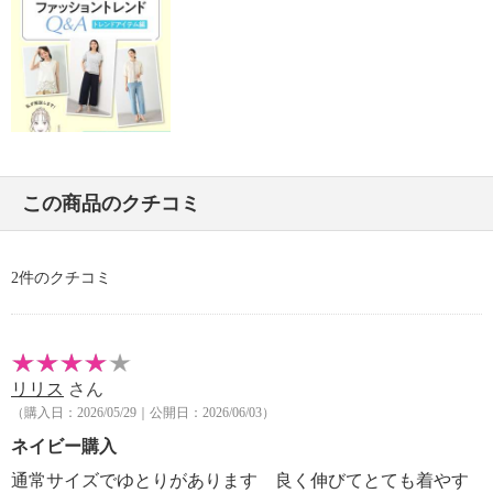
・水や汗などによる色落ち、色移り注意
・摩擦による色落ち、色移り注意
・毛玉が生じるおそれあり
・ネット使用
・無蛍光洗剤使用
【原産国（地）】
・中国製
この商品のクチコミ
※普段と同じサイズをおすすめ
2件のクチコミ
リリス
さん
（購入日：2026/05/29｜公開日：2026/06/03）
ネイビー購入
通常サイズでゆとりがあります 良く伸びてとても着やす