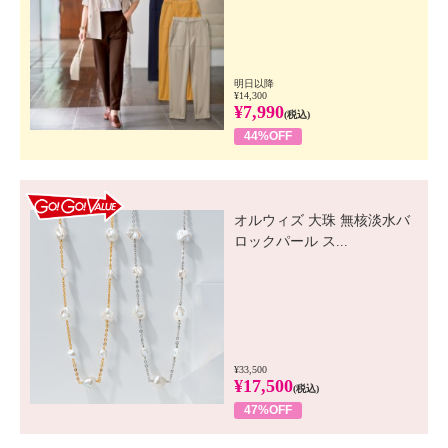
明日以降
¥14,300
¥7,990
(税込)
44%OFF
GO! GO! VALUE
オルウィズ 大珠 無核淡水バ
ロックパール ス...
¥33,500
¥17,500
(税込)
47%OFF