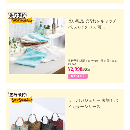
先行SSV
長い毛足で汚れをキャッチ
パルスイクロス 薄...
先行予約期間：8/7〜10 放送日：8/11
¥5,940
¥2,998
(税込)
49%OFF
先行SSV
ラ・バガジェリー 復刻！バ
イカラーシリーズ ...