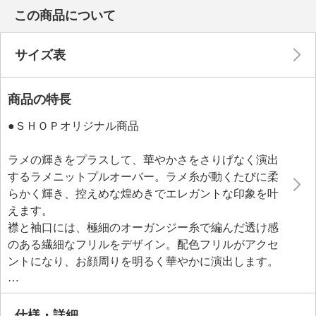
この商品について
サイズ表
商品の特長
●ＳＨＯＰオリジナル商品
ラメの輝きをプラスして、華やかさをさりげなく演出
するラメニットプルオーバー。ラメ糸が動くたびに柔
らかく輝き、控えめな煌めきでエレガントな印象を叶
えます。
襟と袖口には、極細のオーガンジー糸で編んだ透け感
のある繊細なフリルをデザイン。配色フリルがアクセ
ントになり、お顔周りを明るく華やかに演出します。
ニットならではの軽やかな立体感で、重くならないの
もうれしいポイント。アクセサリーいらずできちんと
感と華やかさが完成する一枚です。
仕様・詳細