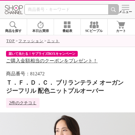
SHOP CHANNEL 
メニュー
商品を探す
本日お買得
番組表
SCピープル
カート
TOP
ファッション
ニット
届いて当たる！サプライズBOXキャンペーン
ク
ご購入金額相当のクーポンをプレゼント！
ク
商品番号：812472
Ｔ．Ｆ．Ｄ．Ｃ． ブリランテラメ オーガン
ジーフリル 配色ニットプルオーバー
2件のクチコミ