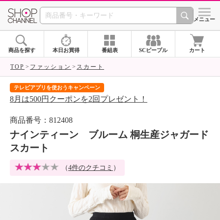
SHOP CHANNEL 
メニュー
商品を探す
本日お買得
番組表
SCピープル
カート
TOP
ファッション
スカート
テレビアプリを使おうキャンペーン
届
8月は500円クーポンを2回プレゼント！
ご
商品番号：812408
ナインティーン ブルーム 桐生産ジャガード
スカート
（
4件のクチコミ
）