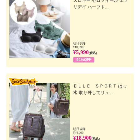
スロギー ゼロフィール エブ
リデイ ハーフト...
明日以降
¥10,890
¥5,990
(税込)
44%OFF
SHOP STAR VALUE
ＥＬＬＥ ＳＰＯＲＴ はっ
水 取り外してリュ...
明日以降
¥44,000
¥18,900
(税込)