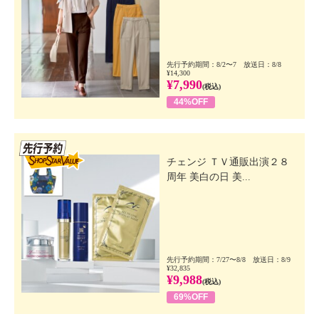
先行予約期間：8/2〜7 放送日：8/8
¥14,300
¥7,990
(税込)
44%OFF
先行SSV
チェンジ ＴＶ通販出演２８
周年 美白の日 美...
先行予約期間：7/27〜8/8 放送日：8/9
¥32,835
¥9,988
(税込)
69%OFF