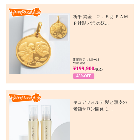
Happy Price Value
祈平 純金 ２．５ｇ ＰＡＭ
Ｐ社製 バラの妖...
期間限定：8/5〜18
¥385,000
¥199,900
(税込)
48%OFF
Happy Price Value
キュアフォルテ 髪と頭皮の
老舗サロン開発 し...