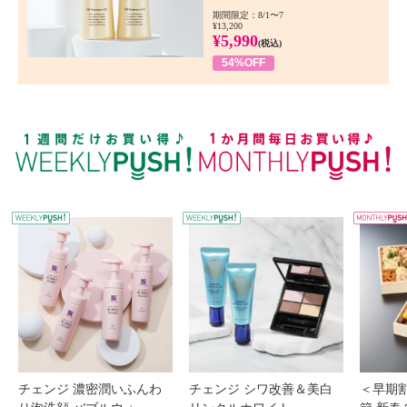
期間限定：8/1〜7
¥13,200
¥5,990
(税込)
54%OFF
WEEKLY PUSH
W
チェンジ 濃密潤いふんわ
チェンジ シワ改善＆美白
＜早期