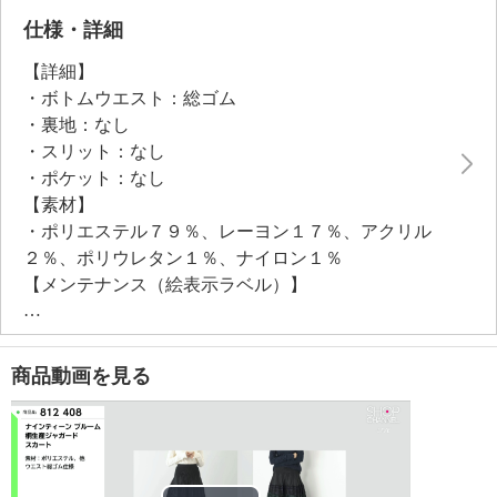
しやすいのもポイントです。
仕様・詳細
【詳細】
・ボトムウエスト：総ゴム
・裏地：なし
・スリット：なし
・ポケット：なし
【素材】
・ポリエステル７９％、レーヨン１７％、アクリル
２％、ポリウレタン１％、ナイロン１％
【メンテナンス（絵表示ラベル）】
・洗濯機・手洗い：不可
・漂白処理：塩素系・酸素系漂白不可
・タンブル乾燥：不可
商品動画を見る
・アイロン仕上げ：可（低温）
・ドライクリーニング：石油系ドライクリーニング可
・ウエットクリーニング：不可
【メンテナンス（ケアラベル）】