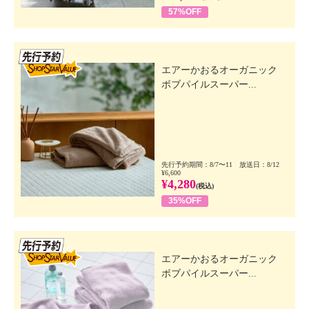
57%OFF
先行SSV
エアーかおるオーガニック
ボブパイルスーパー...
先行予約期間：8/7〜11 放送日：8/12
¥6,600
¥4,280
(税込)
35%OFF
先行SSV
エアーかおるオーガニック
ボブパイルスーパー...