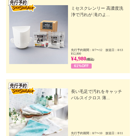
先行SSV
ミセスクレンリー 高濃度洗
浄で汚れが 滝のよ...
先行予約期間：8/7〜12 放送日：8/13
¥12,800
¥4,980
(税込)
61%OFF
先行SSV
長い毛足で汚れをキャッチ
パルスイクロス 薄...
先行予約期間：8/7〜10 放送日：8/11