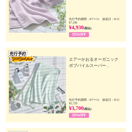
先行予約期間：8/7〜11 放送日：8/12
¥7,590
¥4,930
(税込)
35%OFF
先行SSV
エアーかおるオーガニック
ボブパイルスーパー...
先行予約期間：8/7〜11 放送日：8/12
¥5,720
¥3,700
(税込)
35%OFF