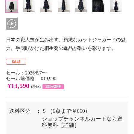
日本の職人技が生み出す、精緻なカットジャガードの魅
力。手間暇かけた桐生発の逸品が装いを彩ります。
セール：2026/8/7〜
セール前価格
¥19,990
¥13,590
32%OFF
(税込)
送料区分
： S
（6点まで￥660）
ショップチャンネルカードなら送
料無料［
詳細
］