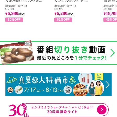
り泡洗顔 バブルウォ...
リンクルホワイト ...
節 新春
期間限定：8/7〜13
期間限定：8/7〜13
期間限定：8
¥17,820
¥16,126
¥34,800
¥6,980
¥6,280
¥18,98
(税込)
(税込)
60%OFF
61%OFF
45%OF