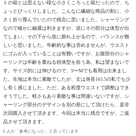
トの箱とは思えない様な小さくころっと箱だったので、ち
ょっとびっくりしました。こんなに繊細な商品の割に、小
さく折り畳んでいたので残念に思いました。シャーリング
なので確かに融通は利きますが、逆にその部分は体型が出
てしまい、その下から急に膨れ上がるので、バランスが難
しいと思いました。年齢的な事は否めませんが、ウエスト
にゴムが入っていることは有難いですが、お腹部分のシャ
ーリングは年齢を重ねる程体型を拾う為、私は望まないで
す。サイズ的には伸びるので、S〜Mでも着用は出来まし
た。生地は本当に素敵でしたが、丈は身長163.5の私でも少
し長く感じました。ただ、ある程度ウエストで調整はでき
そうでした。軽さもあり素敵な事は間違いないですが、シ
ャーリング部分のデザインを別の形にして頂けたら、是非
次回購入させて頂きます。今回は本当に残念ですが、ご返
品させて頂きます。
6 人が「参考になった」と言っています