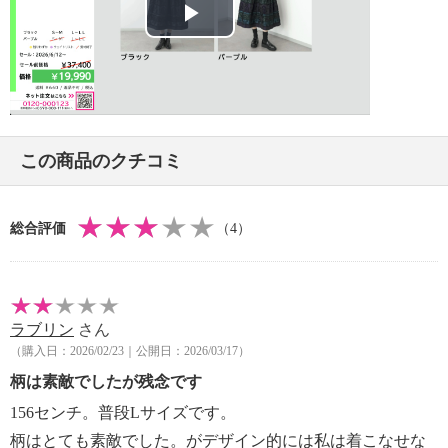
・長時間照射による変退色注意
・過度な力をかけない
Play
【原産国（地）】
・日本製
Video
この商品のクチコミ
総合評価
（4）
ラブリン
さん
（購入日：2026/02/23｜公開日：2026/03/17）
柄は素敵でしたが残念です
156センチ。普段Lサイズです。
柄はとても素敵でした。がデザイン的には私は着こなせな