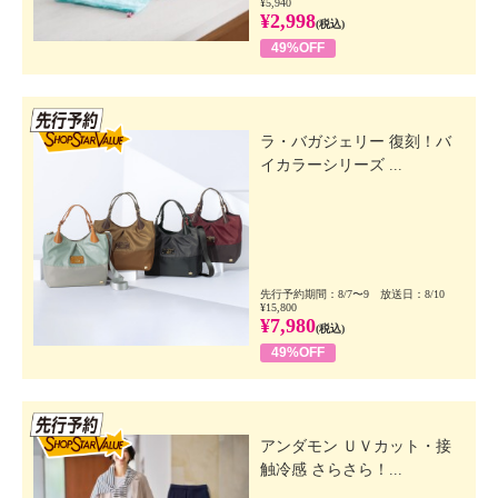
¥5,940
¥2,998
(税込)
49%OFF
先行SSV
ラ・バガジェリー 復刻！バ
イカラーシリーズ ...
先行予約期間：8/7〜9 放送日：8/10
¥15,800
¥7,980
(税込)
49%OFF
先行SSV
アンダモン ＵＶカット・接
触冷感 さらさら！...