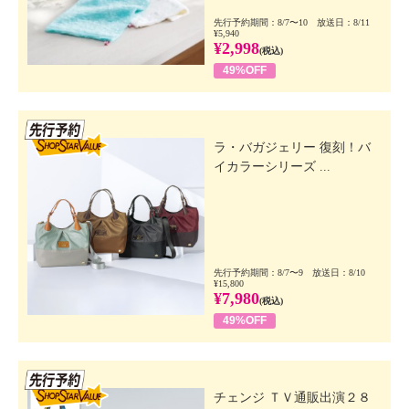
先行予約期間：8/7〜10 放送日：8/11
¥5,940
¥2,998
(税込)
49%OFF
先行SSV
ラ・バガジェリー 復刻！バ
イカラーシリーズ ...
先行予約期間：8/7〜9 放送日：8/10
¥15,800
¥7,980
(税込)
49%OFF
先行SSV
チェンジ ＴＶ通販出演２８