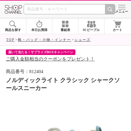
SHOP CHANNEL 
メニュー
商品を探す
本日お買得
番組表
SCピープル
カート
TOP
靴・バッグ・小物・インナー
シューズ
届いて当たる！サプライズBOXキャンペーン
ク
ご購入金額相当のクーポンをプレゼント！
ク
商品番号：812404
ノルディックライト クラシック シャークソ
ールスニーカー