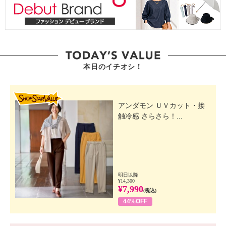
本日のイチオシ！
SHOP STAR VALUE
アンダモン ＵＶカット・接
触冷感 さらさら！...
明日以降
¥14,300
¥7,990
(税込)
44%OFF