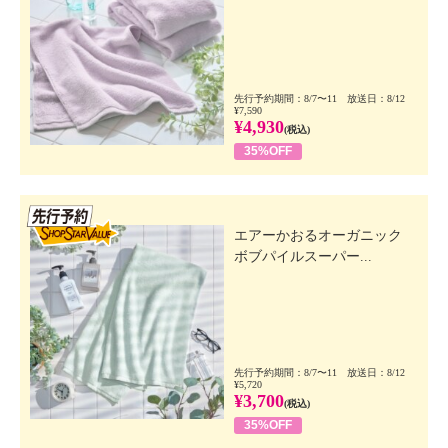
先行予約期間：8/7〜11 放送日：8/12
¥7,590
¥4,930
(税込)
35%OFF
先行SSV
エアーかおるオーガニック
ボブパイルスーパー...
先行予約期間：8/7〜11 放送日：8/12
¥5,720
¥3,700
(税込)
35%OFF