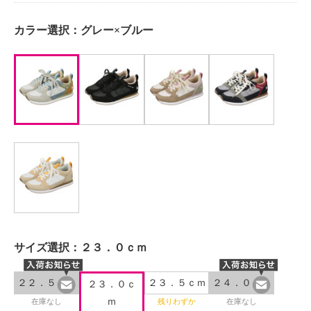
カラー選択：
グレー×ブルー
サイズ選択：
２３．０ｃｍ
２２．５ｃｍ
２３．５ｃｍ
２４．０ｃｍ
２３．０ｃ
ｍ
在庫なし
残りわずか
在庫なし