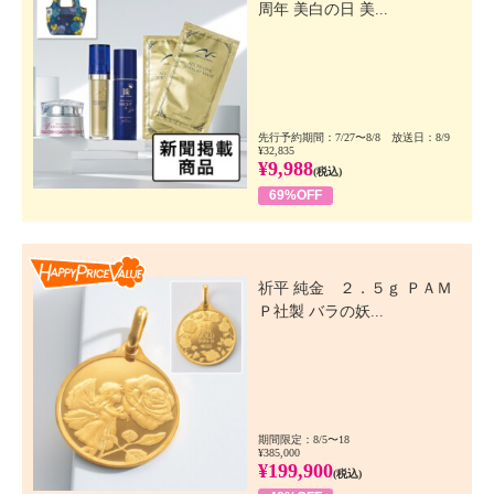
周年 美白の日 美...
先行予約期間：7/27〜8/8 放送日：8/9
¥32,835
¥9,988
(税込)
69%OFF
Happy Price Value
祈平 純金 ２．５ｇ ＰＡＭ
Ｐ社製 バラの妖...
期間限定：8/5〜18
¥385,000
¥199,900
(税込)