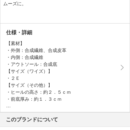
ムーズに。
仕様・詳細
【素材】
・外側：合成繊維、合成皮革
・内側：合成繊維
・アウトソール：合成底
【サイズ（ワイズ）】
・２Ｅ
【サイズ（その他）】
・ヒールの高さ：約２．５ｃｍ
・前底厚み：約１．３ｃｍ
・前側着地点厚み：約１．３ｃｍ
・高低差：約１．２ｃｍ
このブランドについて
【重さ】
・片足約２２０ｇ（サイズにより多少の差異あり）