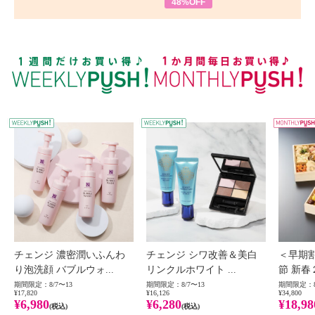
48%OFF
WEEKLY PUSH
W
チェンジ 濃密潤いふんわ
チェンジ シワ改善＆美白
＜早期
り泡洗顔 バブルウォ...
リンクルホワイト ...
節 新春
期間限定：8/7〜13
期間限定：8/7〜13
期間限定：8
¥17,820
¥16,126
¥34,800
¥6,980
¥6,280
¥18,98
(税込)
(税込)