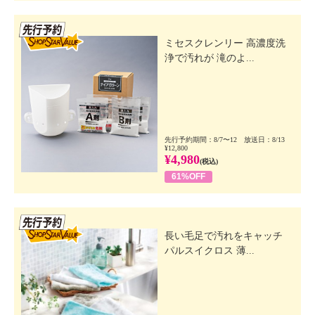
先行SSV
ミセスクレンリー 高濃度洗
浄で汚れが 滝のよ...
先行予約期間：8/7〜12 放送日：8/13
¥12,800
¥4,980
(税込)
61%OFF
先行SSV
長い毛足で汚れをキャッチ
パルスイクロス 薄...