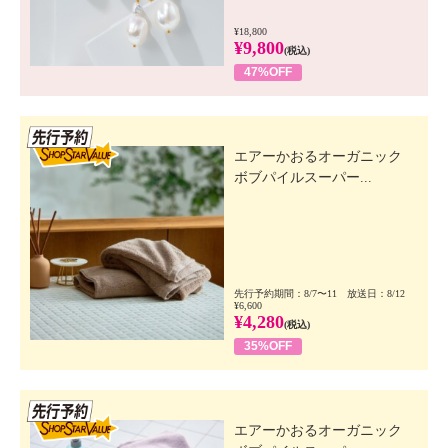
¥18,800
¥9,800
(税込)
47%OFF
先行SSV
エアーかおるオーガニック
ボブパイルスーパー...
先行予約期間：8/7〜11 放送日：8/12
¥6,600
¥4,280
(税込)
35%OFF
先行SSV
エアーかおるオーガニック