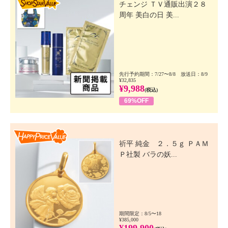
チェンジ ＴＶ通販出演２８
周年 美白の日 美...
先行予約期間：7/27〜8/8 放送日：8/9
¥32,835
¥9,988
(税込)
69%OFF
Happy Price Value
祈平 純金 ２．５ｇ ＰＡＭ
Ｐ社製 バラの妖...
期間限定：8/5〜18
¥385,000