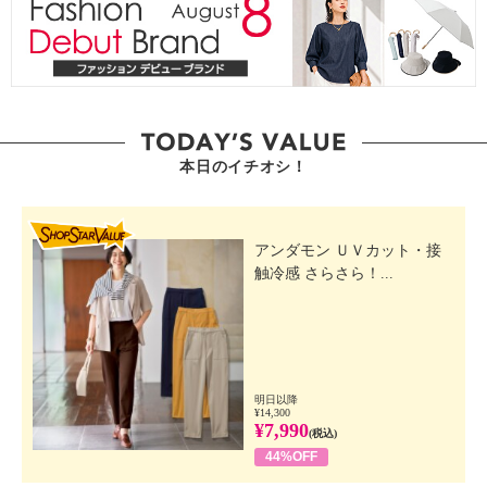
本日のイチオシ！
SHOP STAR VALUE
アンダモン ＵＶカット・接
触冷感 さらさら！...
明日以降
¥14,300
¥7,990
(税込)
44%OFF