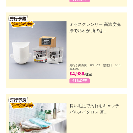
先行SSV
ミセスクレンリー 高濃度洗
浄で汚れが 滝のよ...
先行予約期間：8/7〜12 放送日：8/13
¥12,800
¥4,980
(税込)
61%OFF
先行SSV
長い毛足で汚れをキャッチ
パルスイクロス 薄...