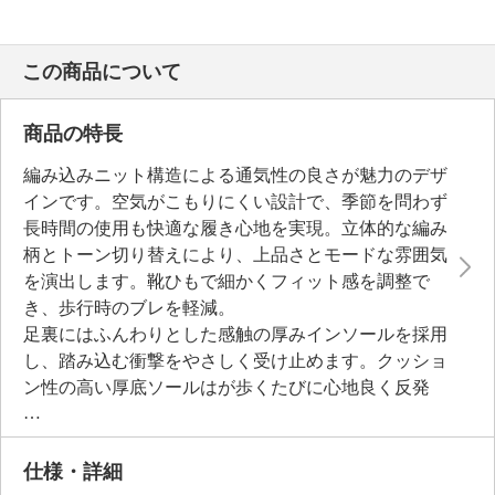
この商品について
商品の特長
編み込みニット構造による通気性の良さが魅力のデザ
インです。空気がこもりにくい設計で、季節を問わず
長時間の使用も快適な履き心地を実現。立体的な編み
柄とトーン切り替えにより、上品さとモードな雰囲気
を演出します。靴ひもで細かくフィット感を調整で
き、歩行時のブレを軽減。
足裏にはふんわりとした感触の厚みインソールを採用
し、踏み込む衝撃をやさしく受け止めます。クッショ
ン性の高い厚底ソールはが歩くたびに心地良く反発
し、長時間の外出でも軽快な履き心地に。幅広のソー
ルで体重をしっかり支え、厚底でもグラつきにくい安
心感のある歩きやすさを追求。見た目はボリュームが
仕様・詳細
ありながら、驚くほど軽く、通勤から旅行まで幅広く