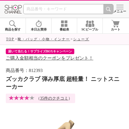
SHOP CHANNEL 
メニュー
商品を探す
本日お買得
番組表
SCピープル
カート
TOP
靴・バッグ・小物・インナー
シューズ
届いて当たる！サプライズBOXキャンペーン
ク
ご購入金額相当のクーポンをプレゼント！
ク
商品番号：812393
ズッカクラブ 弾み厚底 超軽量！ ニットスニ
ーカー
（
35件のクチコミ
）