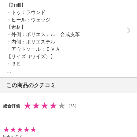
【詳細】
活躍します。
・トゥ：ラウンド
・ヒール：ウェッジ
●普段と同じサイズをおすすめ
【素材】
・外側：ポリエステル 合成皮革
・内側：ポリエステル
・アウトソール：ＥＶＡ
【サイズ（ワイズ）】
・３Ｅ
【サイズ（その他）】
・ヒールの高さ：約５．５ｃｍ
この商品のクチコミ
・前底厚み：約３．５ｃｍ
・前側着地点厚み：約３．５ｃｍ
・高低差：約２ｃｍ
総合評価
（35）
【重さ】
・片足約１９０ｇ（サイズにより多少の差異あり）
【メンテナンス】
・摩擦による色落ち 色移り注意
koko
さん