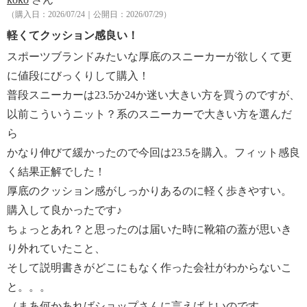
【原産国（地）】
（購入日：2026/07/24｜公開日：2026/07/29）
・中国製
軽くてクッション感良い！
スポーツブランドみたいな厚底のスニーカーが欲しくて更
に値段にびっくりして購入！
普段スニーカーは23.5か24か迷い大きい方を買うのですが、
以前こういうニット？系のスニーカーで大きい方を選んだ
ら
かなり伸びて緩かったので今回は23.5を購入。フィット感良
く結果正解でした！
厚底のクッション感がしっかりあるのに軽く歩きやすい。
購入して良かったです♪
ちょっとあれ？と思ったのは届いた時に靴箱の蓋が思いき
り外れていたこと、
そして説明書きがどこにもなく作った会社がわからないこ
と。。。
（まあ何かあればショップさんに言えばよいのです