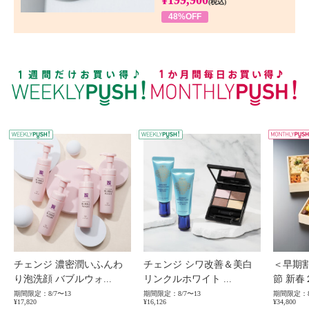
¥199,900
(税込)
48%OFF
WEEKLY PUSH
W
チェンジ 濃密潤いふんわ
チェンジ シワ改善＆美白
＜早期
り泡洗顔 バブルウォ...
リンクルホワイト ...
節 新春
期間限定：8/7〜13
期間限定：8/7〜13
期間限定：8
¥17,820
¥16,126
¥34,800