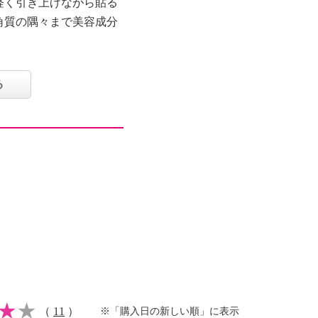
軽く引き上げながら貼る
角質の隅々まで美容成分
デコルテなど保湿が気に
用もおすすめ。
る
不使用
（
11
）
※「購入日の新しい順」に表示