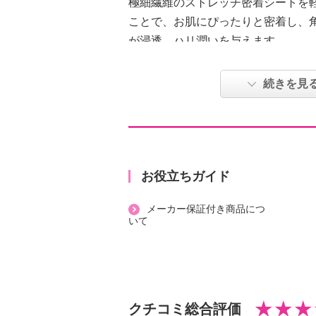
極細繊維のストレッチ密着シートを
ことで、お肌にぴったりと密着し、
が浸透、ハリ潤いを与えます。
パウチに余ったクリームは、首元や
なる部分に塗る潤いケアとしての使
続きを見
日本限定商品。
＜配合／無配合表示＞
タール系色素不使用、紫外線吸収剤
【原産国（地）】
お役立ちガイド
・韓国製
メーカー保証付き商品につ
いて
クチコミ総合評価