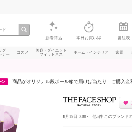
間を。通販・テレビショッピングのショップチャンネル
新着商品
本日お買い得
番組表
ッグ
美容・ダイエット
コスメ
ホーム・インテリア
家電
ンナー
フィットネス
商品がオリジナル段ボール箱で届けば当たり！ご購入金
ーン
8月19日 0:00～ 他5件 このブラ