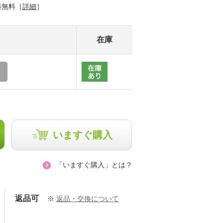
料無料［
詳細
］
在庫
いますぐ購入
「いますぐ購入」とは？
返品可
※
返品・交換について