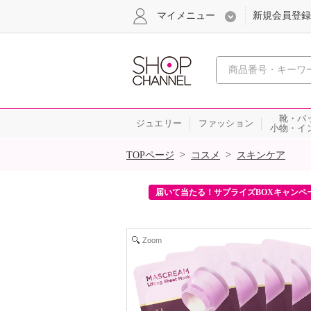
マイメニュー
新規会員登録
心おどる、瞬
靴・バ
ジュエリー
ファッション
小物・イ
SALE
>
>
TOPページ
コスメ
スキンケア
ンを2回プレゼント！
届いて当たる！サプライズBOXキャンペ
Zoom