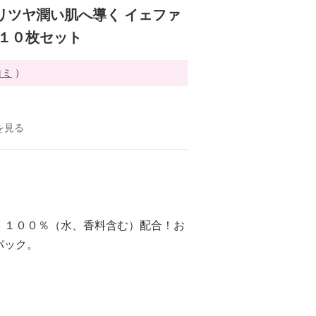
リツヤ潤い肌へ導く イェファ
 １０枚セット
コミ
）
を見る
、１００％（水、香料含む）配合！お
パック。