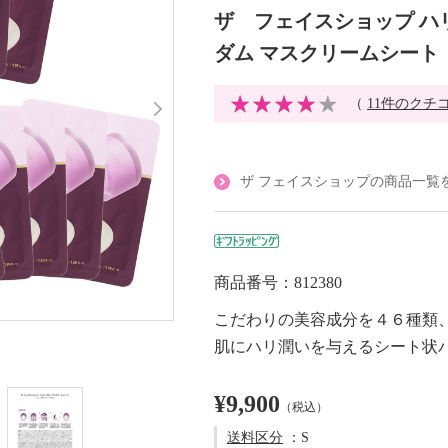
ザ フェイスショップ ハ
ダム マスクリームシート
（
11件のクチ
ザ フェイスショップの商品一覧
商品番号：812380
こだわりの美容成分を４６種類
肌にハリ潤いを与えるシート状
¥9,900
（税込）
送料区分
：S