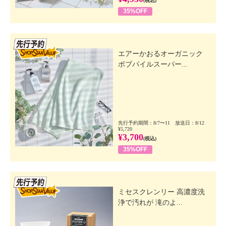
(税込)
35%OFF
先行SSV
エアーかおるオーガニック
ボブパイルスーパー...
先行予約期間：8/7〜11 放送日：8/12
¥5,720
¥3,700
(税込)
35%OFF
先行SSV
ミセスクレンリー 高濃度洗
浄で汚れが 滝のよ...