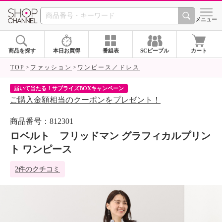
SHOP CHANNEL 
メニュー
商品を探す
本日お買得
番組表
SCピープル
カート
TOP
ファッション
ワンピース／ドレス
届いて当たる！サプライズBOXキャンペーン
ク
ご購入金額相当のクーポンをプレゼント！
ク
商品番号：812301
ロベルト フリッドマン グラフィカルプリン
ト ワンピース
2件のクチコミ