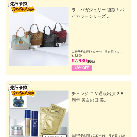
先行SSV
ラ・バガジェリー 復刻！バ
イカラーシリーズ ...
先行予約期間：8/7〜9 放送日：8/10
¥15,800
¥7,980
(税込)
49%OFF
先行SSV
チェンジ ＴＶ通販出演２８
周年 美白の日 美...
先行予約期間：7/27〜8/8 放送日：8/9