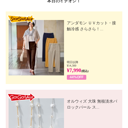
本日のイチオシ！
SHOP STAR VALUE
アンダモン ＵＶカット・接
触冷感 さらさら！...
明日以降
¥14,300
¥7,990
(税込)
44%OFF
GO! GO! VALUE
オルウィズ 大珠 無核淡水バ
ロックパール ス...