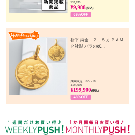
¥32,835
¥9,988
(税込)
69%OFF
Happy Price Value
祈平 純金 ２．５ｇ ＰＡＭ
Ｐ社製 バラの妖...
期間限定：8/5〜18
¥385,000
¥199,900
(税込)
48%OFF