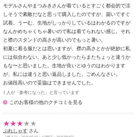
【個体差あり】
モデルさんやまつみきさんが着ているとすごく都会的で涼
・個体差あり
しそうで素敵だなと思って購入したのですが、届いてすぐ
【原産国（地）】
試着。うーむ、生地がしっかりしているはわかるのですが
・チュニジア製
なんかめちゃくちゃ暑いので私は着てられない感じ。それ
と襟のスタンドの高さが高いのでもっと暑い。
初夏に着る服だとは思いますが、襟の高さとかが絶妙に私
には似合わない。あと少し低かったらまたちょっと違うか
もな〜と思いました。生地が良いとゆうのはわかります
が、私には違うと思い返品しました。ごめんなさい。
お値段高いので妥協はできませんでした。
1 人が「参考になった」と言っています
このお客様の他のクチコミを見る
ぷれしゃす
さん