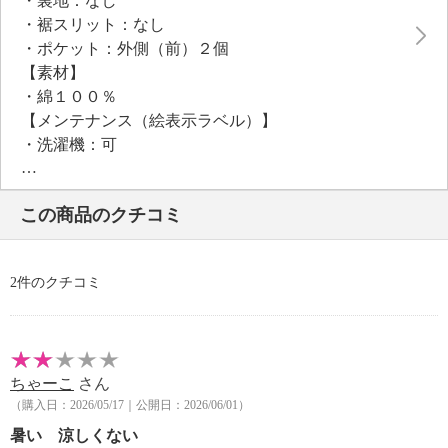
・裏地：なし
・裾スリット：なし
・ポケット：外側（前）２個
【素材】
・綿１００％
【メンテナンス（絵表示ラベル）】
・洗濯機：可
・漂白処理：塩素系・酸素系漂白不可
・タンブル乾燥：不可
この商品のクチコミ
・自然乾燥：日陰の吊り干し
・アイロン仕上げ：可（低温）
・ドライクリーニング：石油系ドライクリーニング可
2件のクチコミ
・ウエットクリーニング：可
【メンテナンス（ケアラベル）】
＜ブラウン＞過度な力をかけない
＜グリーン＞水や汗などによる色落ち、色移り注意
ちゃーこ
さん
＜グリーン＞摩擦による色落ち、色移り注意
（購入日：2026/05/17｜公開日：2026/06/01）
＜グリーン＞素材の特性上、多少の縮みあり
＜グリーン＞無蛍光洗剤使用
暑い 涼しくない