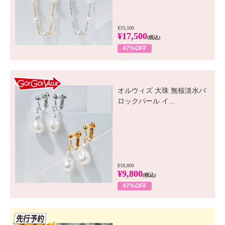
¥33,500
¥17,500
(税込)
47%OFF
GO! GO! VALUE
オルウィズ 大珠 無核淡水バ
ロックパール イ...
¥18,800
¥9,800
(税込)
47%OFF
先行SSV