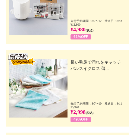
先行予約期間：8/7〜12 放送日：8/13
¥12,800
¥4,980
(税込)
61%OFF
先行SSV
長い毛足で汚れをキャッチ
パルスイクロス 薄...
先行予約期間：8/7〜10 放送日：8/11
¥5,940
¥2,998
(税込)
49%OFF