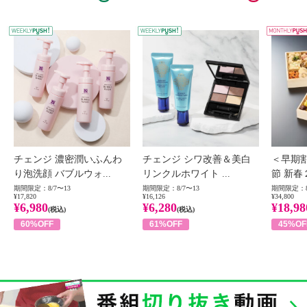
WEEKLY PUSH
W
チェンジ 濃密潤いふんわ
チェンジ シワ改善＆美白
＜早期
り泡洗顔 バブルウォ...
リンクルホワイト ...
節 新春
期間限定：8/7〜13
期間限定：8/7〜13
期間限定：8
¥17,820
¥16,126
¥34,800
¥6,980
¥6,280
¥18,98
(税込)
(税込)
60%OFF
61%OFF
45%OF