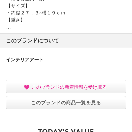
【サイズ】
・約縦２７．３×横１９ｃｍ
【重さ】
・約１８０ｇ
【同梱書類】
このブランドについて
・取付金具の取付け方
【保証（有無）、保証期間】
・なし
インテリアアート
【原産国（地）】
・日本製
このブランドの新着情報を受け取る
このブランドの商品一覧を見る