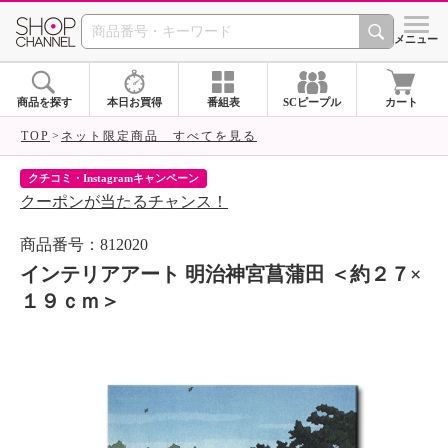
SHOP CHANNEL 
メニュー
商品を探す
本日お買得
番組表
SCピープル
カート
TOP
ネット限定商品 すべてを見る
クチコミ・Instagramキャンペーン
ネ
クーポンが当たるチャンス！
ネ
商品番号：812020
インテリアアート 明治神宮菖蒲田 ＜約２７×
１９ｃｍ＞