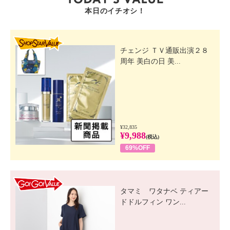
本日のイチオシ！
SHOP STAR VALUE
チェンジ ＴＶ通販出演２８
周年 美白の日 美...
¥32,835
¥9,988
(税込)
69%OFF
GO! GO! VALUE
タマミ ワタナベ ティアー
ドドルフィン ワン...