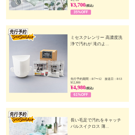
¥3,700
(税込)
35%OFF
先行SSV
ミセスクレンリー 高濃度洗
浄で汚れが 滝のよ...
先行予約期間：8/7〜12 放送日：8/13
¥12,800
¥4,980
(税込)
61%OFF
先行SSV
長い毛足で汚れをキャッチ
パルスイクロス 薄...