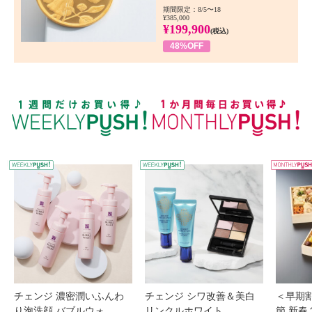
期間限定：8/5〜18
¥385,000
¥199,900
(税込)
48%OFF
WEEKLY PUSH
W
チェンジ 濃密潤いふんわ
チェンジ シワ改善＆美白
＜早期
り泡洗顔 バブルウォ...
リンクルホワイト ...
節 新春