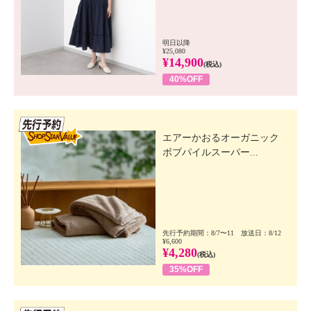
明日以降
¥25,080
¥14,900
(税込)
40%OFF
先行SSV
エアーかおるオーガニック
ボブパイルスーパー...
先行予約期間：8/7〜11 放送日：8/12
¥6,600
¥4,280
(税込)
35%OFF