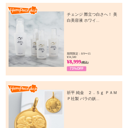
Happy Price Value
チェンジ 際立つ白さへ！ 美
白美容液 ホワイ...
期間限定：8/9〜15
¥34,580
¥8,999
(税込)
73%OFF
Happy Price Value
祈平 純金 ２．５ｇ ＰＡＭ
Ｐ社製 バラの妖...