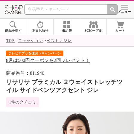
SHOP CHANNEL 
メニュー
商品を探す
本日お買得
番組表
SCピープル
カート
TOP
ファッション
ベスト／ジレ
届いて当たる！サプライズBOXキャンペーン
ご購入金額相当のクーポンをプレゼント！
商品番号：811940
リサリサ プラミカル ２ウェイストレッチツ
イル サイドベンツアクセント ジレ
1件のクチコミ