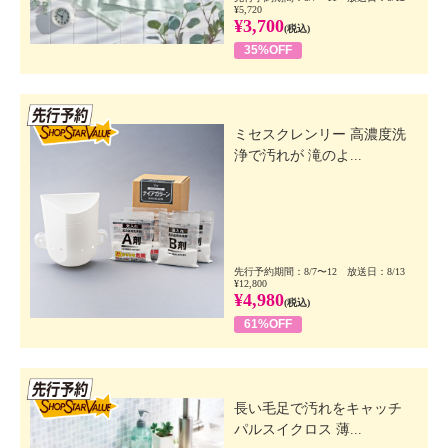
¥5,720
¥3,700
(税込)
35%OFF
先行SSV
ミセスクレンリー 高濃度洗
浄で汚れが 滝のよ...
先行予約期間：8/7〜12 放送日：8/13
¥12,800
¥4,980
(税込)
61%OFF
先行SSV
長い毛足で汚れをキャッチ
パルスイクロス 薄...