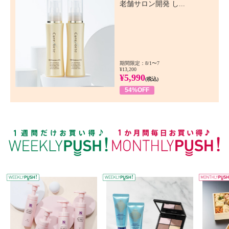
老舗サロン開発 し...
期間限定：8/1〜7
¥13,200
¥5,990
(税込)
54%OFF
WEEKLY PUSH
W