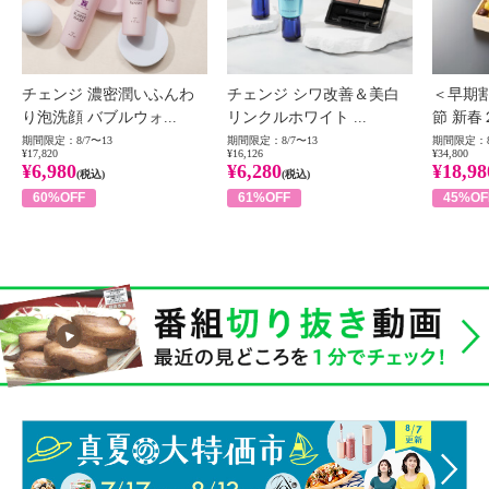
チェンジ 濃密潤いふんわ
チェンジ シワ改善＆美白
＜早期
り泡洗顔 バブルウォ...
リンクルホワイト ...
節 新春
期間限定：8/7〜13
期間限定：8/7〜13
期間限定：8
¥17,820
¥16,126
¥34,800
¥6,980
¥6,280
¥18,98
(税込)
(税込)
60%OFF
61%OFF
45%OF