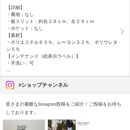
【詳細】
・裏地：なし
・裾スリット：約右２９ｃｍ、左２９ｃｍ
・ポケット：なし
【素材】
・ポリエステル６３％、レーヨン３２％、ポリウレタ
ン５％
【メンテナンス（絵表示ラベル）】
・手洗い：可
・漂白処理：塩素系・酸素系漂白不可
・タンブル乾燥：不可
・自然乾燥：日陰の吊り干し
#ショップチャンネル
・アイロン仕上げ：可（中温）
・ドライクリーニング：石油系ドライクリーニング可
皆さまの素敵なInstagram投稿をご紹介！ご投稿をお待ち
・ウエットクリーニング：可
【メンテナンス（ケアラベル）】
しております。
・毛玉が生じるおそれあり
【原産国（地）】