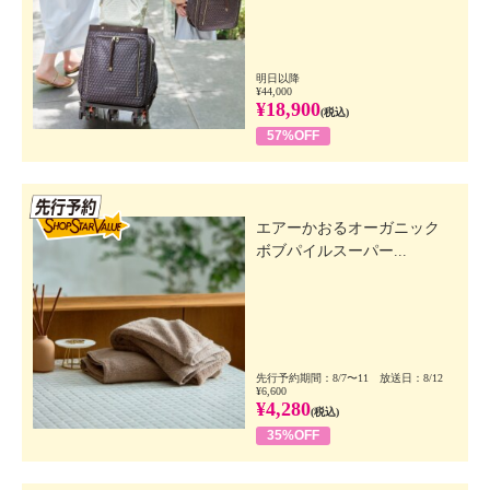
明日以降
¥44,000
¥18,900
(税込)
57%OFF
先行SSV
エアーかおるオーガニック
ボブパイルスーパー...
先行予約期間：8/7〜11 放送日：8/12
¥6,600
¥4,280
(税込)
35%OFF