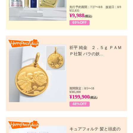
先行予約期間：7/27〜8/8 放送日：8/9
¥32,835
¥9,988
(税込)
69%OFF
Happy Price Value
祈平 純金 ２．５ｇ ＰＡＭ
Ｐ社製 バラの妖...
期間限定：8/5〜18
¥385,000
¥199,900
(税込)
48%OFF
Happy Price Value
キュアフォルテ 髪と頭皮の