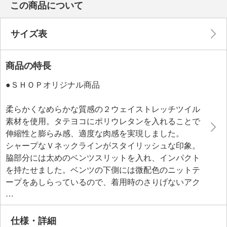
この商品について
サイズ表
商品の特長
●ＳＨＯＰオリジナル商品
柔らかくなめらかな質感の２ウェイストレッチツイル
素材を使用。タテヨコにポリウレタンを入れることで
伸縮性と膨らみ感、適度な肉感を実現しました。
シャープなＶネックラインがスタイリッシュな印象。
脇部分には太めのベンツスリットを入れ、インパクト
を持たせました。ベンツの下側には微配色のニットテ
ープをあしらっているので、着用時のさりげないアク
セントに。着丈は前後差があり、すっきりとした見た
目でありながら、ウエスト周りやヒップ周りをさりげ
なくカバーしてくれるのもポイントです。
仕様・詳細