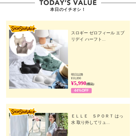
本日のイチオシ！
SHOP STAR VALUE
スロギー ゼロフィール エブ
リデイ ハーフト...
明日以降
¥10,890
¥5,990
(税込)
44%OFF
SHOP STAR VALUE
ＥＬＬＥ ＳＰＯＲＴ はっ
水 取り外してリュ...