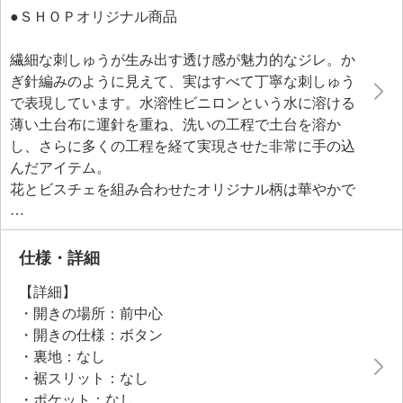
●ＳＨＯＰオリジナル商品
繊細な刺しゅうが生み出す透け感が魅力的なジレ。か
ぎ針編みのように見えて、実はすべて丁寧な刺しゅう
で表現しています。水溶性ビニロンという水に溶ける
薄い土台布に運針を重ね、洗いの工程で土台を溶か
し、さらに多くの工程を経て実現させた非常に手の込
んだアイテム。
花とビスチェを組み合わせたオリジナル柄は華やかで
ありながら、透けすぎない絶妙なバランス。後ろ身頃
は畦編みのニット地を使用し、背中をすっきり、全身
をほっそりと見せるデザインに。伸縮性があるので動
仕様・詳細
きやすく、コートやジャケットのインナーとしてもか
【詳細】
さばりにくく、ロングシーズン活躍。袖ぐりを深く設
・開きの場所：前中心
計しているので、どんなトップスとも相性抜群。クロ
・開きの仕様：ボタン
ップト丈がスタイリングのアクセントになり、長めの
・裏地：なし
トップスやワンピースに合わせるだけでコーディネイ
・裾スリット：なし
トが見違えるほど新鮮になります。軽やかでシワにな
・ポケット：なし