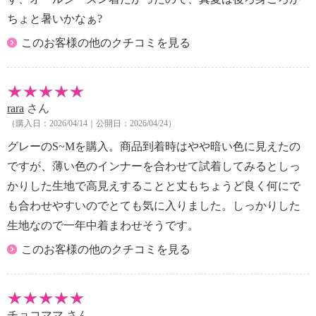
・中国製
ちょと暑いかなぁ?
このお客様の他のクチコミを見る
rara
さん
（購入日：2026/04/14｜公開日：2026/04/24）
グレーのS~Mを購入。商品到着時はやや暗い色に見えたの
ですが、薄い色のインナーを合わせて試着してみるとしっ
かりした生地で高見えすることと丈もちょうど良く何にで
も合わせやすいのでとても気に入りました。しっかりした
生地なので一年中着まわせそうです。
このお客様の他のクチコミを見る
チョコママ
さん