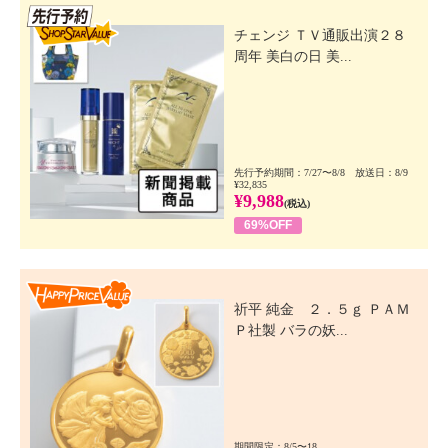
先行SSV
チェンジ ＴＶ通販出演２８
周年 美白の日 美...
先行予約期間：7/27〜8/8 放送日：8/9
¥32,835
¥9,988
(税込)
69%OFF
Happy Price Value
祈平 純金 ２．５ｇ ＰＡＭ
Ｐ社製 バラの妖...
期間限定：8/5〜18