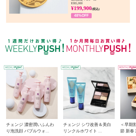
¥385,000
¥199,900
(税込)
48%OFF
WEEKLY PUSH
W
チェンジ 濃密潤いふんわ
チェンジ シワ改善＆美白
＜早期
り泡洗顔 バブルウォ...
リンクルホワイト ...
節 新春