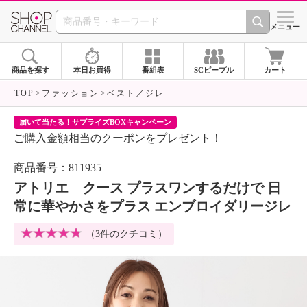
SHOP CHANNEL 
メニュー
商品を探す
本日お買得
番組表
SCピープル
カート
TOP
ファッション
ベスト／ジレ
届いて当たる！サプライズBOXキャンペーン
ク
ご購入金額相当のクーポンをプレゼント！
ク
商品番号：811935
アトリエ クース プラスワンするだけで 日
常に華やかさをプラス エンブロイダリージレ
（
3件のクチコミ
）