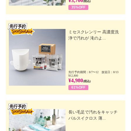
¥3,700
(税込)
35%OFF
先行SSV
ミセスクレンリー 高濃度洗
浄で汚れが 滝のよ...
先行予約期間：8/7〜12 放送日：8/13
¥12,800
¥4,980
(税込)
61%OFF
先行SSV
長い毛足で汚れをキャッチ
パルスイクロス 薄...