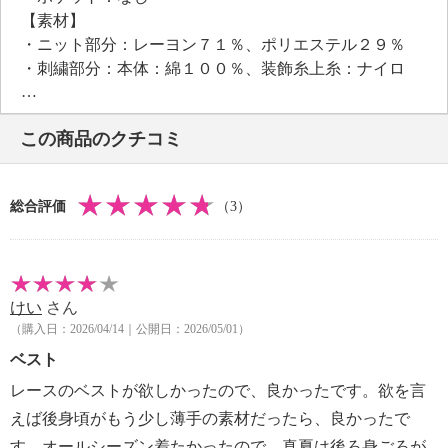
りにくい素材感で、ご旅行などにも最適。
【素材】
・ニット部分：レーヨン７１％、ポリエステル２９％
・刺繍部分：本体：綿１００％、装飾糸上糸：ナイロ
ン１００％、下糸：ポリエステル１００％
【メンテナンス（絵表示ラベル）】
この商品のクチコミ
・洗濯機・手洗い：不可
・漂白処理：塩素系・酸素系漂白不可
・タンブル乾燥：不可
総合評価
（3）
・アイロン仕上げ：可（低温）
・ドライクリーニング：石油系ドライクリーニング可
・ウエットクリーニング：不可
【メンテナンス（ケアラベル）】
けい
さん
＜アイボリー、グレー＞毛玉が生じるおそれあり
（購入日：2026/04/14｜公開日：2026/05/01）
＜アイボリー、グレー＞ネット使用
＜グレー＞長時間照射による変退色注意
ベスト
【個体差あり】
レースのベストが欲しかったので、良かったです。欲を言
・個体差あり
えば後身頃がもう少し薄手の素材だったら、良かったで
【原産国（地）】
す、オールシーズン着たかったので、真夏は後ろ身ごろが