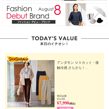
本日のイチオシ！
SHOP STAR VALUE
アンダモン ＵＶカット・接
触冷感 さらさら！...
明日以降
¥14,300
¥7,990
(税込)
44%OFF