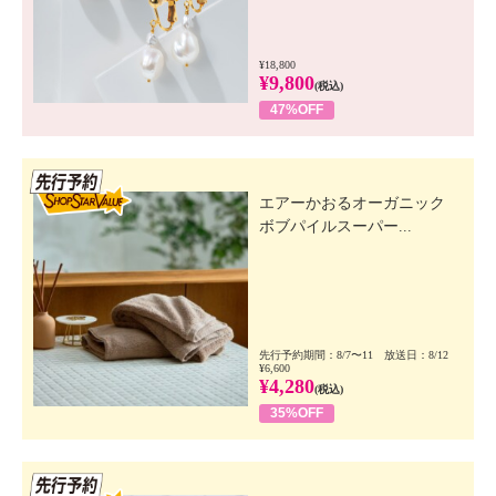
¥18,800
¥9,800
(税込)
47%OFF
先行SSV
エアーかおるオーガニック
ボブパイルスーパー...
先行予約期間：8/7〜11 放送日：8/12
¥6,600
¥4,280
(税込)
35%OFF
先行SSV