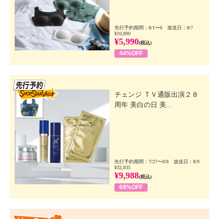
先行予約期間：8/1〜6 放送日：8/7
¥10,890
¥5,990
(税込)
44%OFF
先行SSV
チェンジ ＴＶ通販出演２８
周年 美白の日 美...
先行予約期間：7/27〜8/8 放送日：8/9
¥32,835
¥9,988
(税込)
69%OFF
Happy Price Value