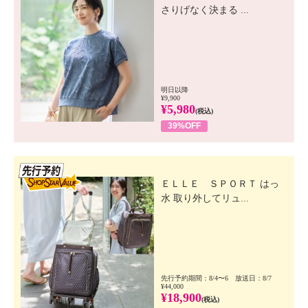
さりげなく決まる ...
明日以降
¥9,900
¥5,980
(税込)
39%OFF
先行SSV
ＥＬＬＥ ＳＰＯＲＴ はっ
水 取り外してリュ...
先行予約期間：8/4〜6 放送日：8/7
¥44,000
¥18,900
(税込)