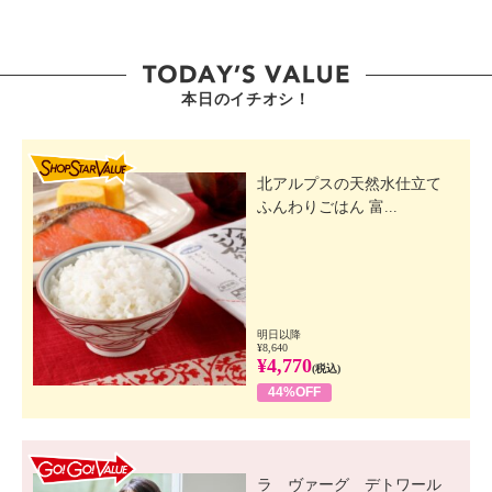
本日のイチオシ！
SHOP STAR VALUE
北アルプスの天然水仕立て
ふんわりごはん 富...
明日以降
¥8,640
¥4,770
(税込)
44%OFF
GO! GO! VALUE
ラ ヴァーグ デトワール