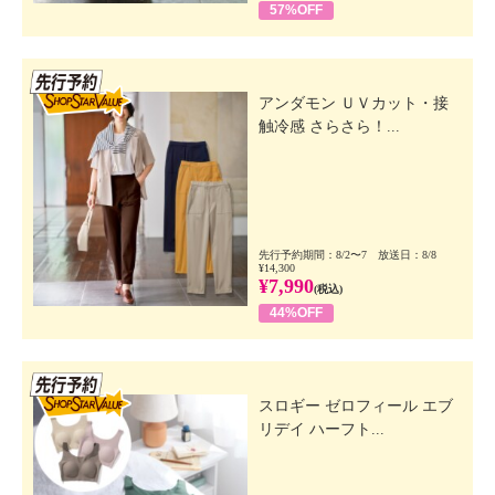
57%OFF
先行SSV
アンダモン ＵＶカット・接
触冷感 さらさら！...
先行予約期間：8/2〜7 放送日：8/8
¥14,300
¥7,990
(税込)
44%OFF
先行SSV
スロギー ゼロフィール エブ
リデイ ハーフト...