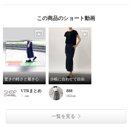
この商品のショート動画
驚きの軽さと履き心地！ ラックラック 空飛ぶ 洗える パンプス エレガントセレクト
歩幅に合わせて自由自在♪
VTRまとめ
888
－ cm
162cm
一覧を見る