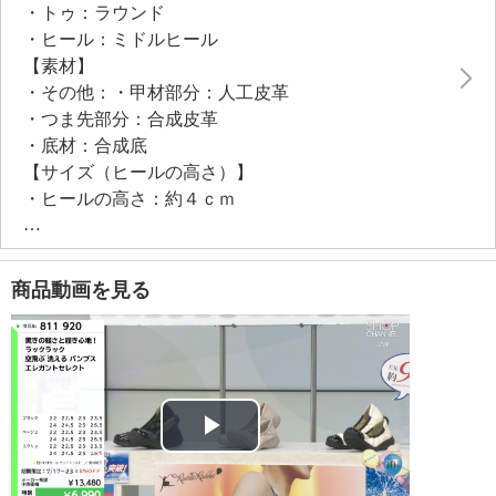
・トゥ：ラウンド
・ヒール：ミドルヒール
【素材】
・その他：・甲材部分：人工皮革
・つま先部分：合成皮革
・底材：合成底
【サイズ（ヒールの高さ）】
・ヒールの高さ：約４ｃｍ
・前底厚み：約１．５ｃｍ
【サイズ（ワイズ）】
・４Ｅ
商品動画を見る
【重さ】
・片足約９９ｇ（サイズにより多少の差異あり）
【メンテナンス】
※詳細は同梱書類参照
【使用上の注意】
※詳細は同梱書類参照
Play
・舗装されていない道や凸凹、斜面での使用は控える
・油がひかれた場所での使用は避ける