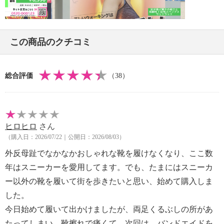
Video
・滑りやすい場所での歩行は注意する
・火のそばに近づけない
【その他】
この商品のクチコミ
【同梱書類】
・取扱い上の注意
【原産国（地）】
総合評価
（38）
・中国製
ヒロヒロ
さん
（購入日：2026/07/22｜公開日：2026/08/03）
外反母趾でなかなかおしゃれな靴を履けなくなり、ここ数
年はスニーカーを愛用してます。でも、たまにはスニーカ
ー以外の靴を履いて街を歩きたいと思い、始めて購入しま
した。
今日始めて履いて出かけましたが、両足くるぶしの所があ
たってしまい、靴擦れで痛くて…次回は、バンドエイドを