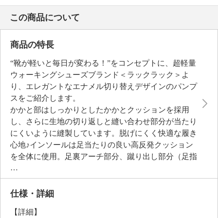
この商品について
商品の特長
“靴が軽いと毎日が変わる！”をコンセプトに、超軽量
ウォーキングシューズブランド＜ラックラック＞よ
り、エレガントなエナメル切り替えデザインのパンプ
スをご紹介します。
かかと部はしっかりとしたかかとクッションを採用
し、さらに生地の切り返しと縫い合わせ部分が当たり
にくいように縫製しています。脱げにくく快適な履き
心地♪インソールは足当たりの良い高反発クッション
を全体に使用。足裏アーチ部分、蹴り出し部分（足指
グリップサポート部分）は足裏立体フィット形状で、
かかと部はしっかりとホールドするヒールカップ仕様
です。取り外して手洗い可能。アウトソールはクッシ
仕様・詳細
ョン性が高く、軽量化と超曲がる屈曲性にこだわった
【詳細】
当メーカーオリジナル仕様です。