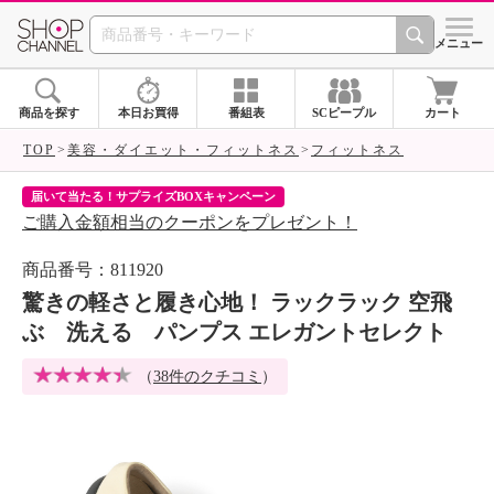
SHOP CHANNEL 
メニュー
商品を探す
本日お買得
番組表
SCピープル
カート
TOP
美容・ダイエット・フィットネス
フィットネス
届いて当たる！サプライズBOXキャンペーン
ク
ご購入金額相当のクーポンをプレゼント！
ク
商品番号：811920
驚きの軽さと履き心地！ ラックラック 空飛
ぶ 洗える パンプス エレガントセレクト
（
38件のクチコミ
）