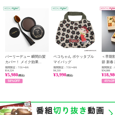
WEEKLY PUSH
W
パーリーデュー 瞬間白髪
ペコちゃん ポケッタブル
＜早期
カバー！ メイク効果...
マイバッグ
節 新春
期間限定：7/31〜8/6
期間限定：7/31〜8/6
期間限定：8
¥14,524
¥4,510
¥34,800
¥5,980
¥3,990
¥18,98
(税込)
(税込)
58%OFF
45%OF