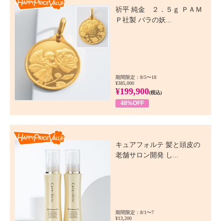
祈平 純金 ２．５ｇ ＰＡＭ
Ｐ社製 バラの妖...
期間限定：8/5〜18
¥385,000
¥199,900
(税込)
48%OFF
Happy Price Value
キュアフォルテ 髪と頭皮の
老舗サロン開発 し...
期間限定：8/1〜7
¥13,200