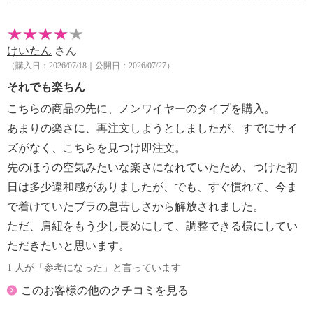
・アイロン仕上げ：不可
・ドライクリーニング：不可
【その他】
けいたん
さん
・同デザイン２枚セット
（購入日：2026/07/18｜公開日：2026/07/27）
【ブラジャー相当サイズ】
・Ｍ：Ａ７０ Ｂ７０ Ｃ７０ Ｄ７０ Ａ７５ Ｂ
それでも楽ちん
７５
こちらの商品の先に、ノンワイヤーのタイプを購入。
・Ｌ： Ｂ７５ Ｃ７５ Ｄ７５ Ａ８０ Ｂ８０
あまりの楽さに、再注文しようとしましたが、すでにサイ
Ｃ８０
ズがなく、こちらを見つけ即注文。
・ＬＬ：Ｂ８０ Ｃ８０ Ｄ８０ Ａ８５ Ｂ８５
先のほうの空気みたいな楽さになれていたため、つけた初
Ｃ８５
・３Ｌ：Ｃ８５ Ｄ８５ Ａ９０ Ｂ９０ Ｃ９０
日は多少違和感がありましたが、でも、すぐ慣れて、今ま
Ｄ９０
で着けていたブラの息苦しさから解放されました。
・ＭＧ：Ｅ７０ Ｆ７０ Ｇ７０ Ｅ７５
ただ、肩紐をもう少し長めにして、調整できる様にしてい
・ＬＧ：Ｅ７５ Ｆ７５ Ｇ７５ Ｅ８０
ただきたいと思います。
・ＬＬＧ：Ｅ８０ Ｆ８０ Ｇ８０ Ｅ８５
1 人が「参考になった」と言っています
・３ＬＧ： Ｆ８５ Ｇ８５ Ｅ９０ Ｆ９０ Ｇ９
０
このお客様の他のクチコミを見る
【原産国（地）】