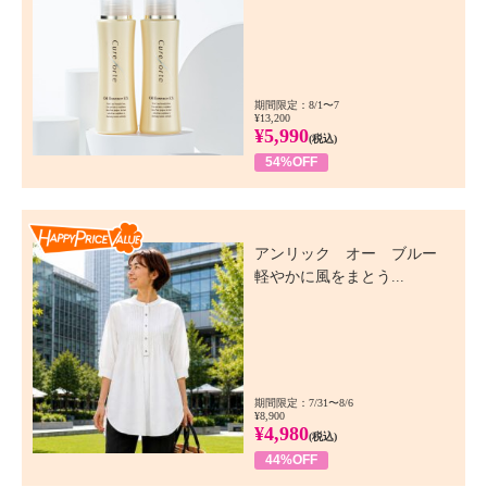
期間限定：8/1〜7
¥13,200
¥5,990
(税込)
54%OFF
Happy Price Value
アンリック オー ブルー
軽やかに風をまとう...
期間限定：7/31〜8/6
¥8,900
¥4,980
(税込)
44%OFF