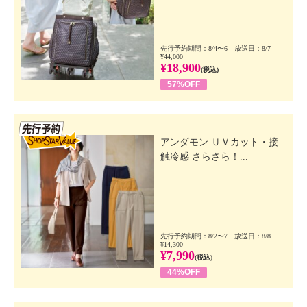
先行予約期間：8/4〜6 放送日：8/7
¥44,000
¥18,900
(税込)
57%OFF
先行SSV
アンダモン ＵＶカット・接
触冷感 さらさら！...
先行予約期間：8/2〜7 放送日：8/8
¥14,300
¥7,990
(税込)
44%OFF