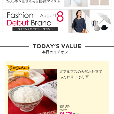
本日のイチオシ！
SHOP STAR VALUE
北アルプスの天然水仕立て
ふんわりごはん 富...
明日以降
¥8,640
¥4,770