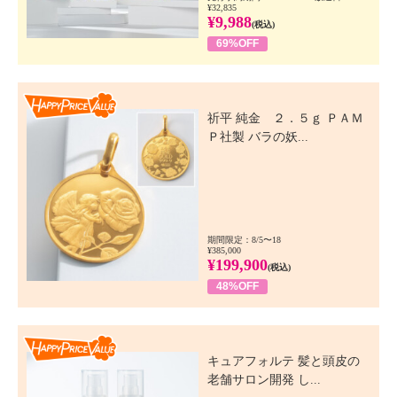
¥32,835
¥9,988
(税込)
69%OFF
Happy Price Value
祈平 純金 ２．５ｇ ＰＡＭ
Ｐ社製 バラの妖...
期間限定：8/5〜18
¥385,000
¥199,900
(税込)
48%OFF
Happy Price Value
キュアフォルテ 髪と頭皮の
老舗サロン開発 し...