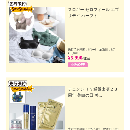
先行SSV
スロギー ゼロフィール エブ
リデイ ハーフト...
先行予約期間：8/1〜6 放送日：8/7
¥10,890
¥5,990
(税込)
44%OFF
先行SSV
チェンジ ＴＶ通販出演２８
周年 美白の日 美...
先行予約期間：7/27〜8/8 放送日：8/9