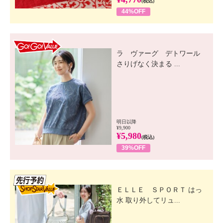
(税込)
44%OFF
GO! GO! VALUE
ラ ヴァーグ デトワール
さりげなく決まる ...
明日以降
¥9,900
¥5,980
(税込)
39%OFF
先行SSV
ＥＬＬＥ ＳＰＯＲＴ はっ
水 取り外してリュ...