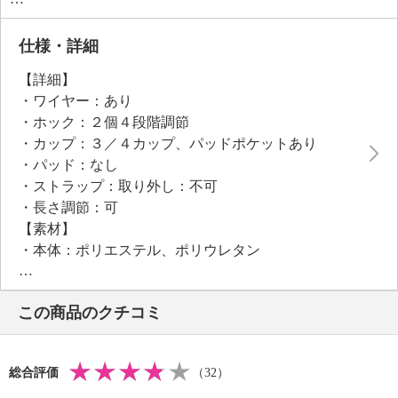
り。自然な上向きバストラインを作るとともに、バス
ト揺れが気になる方にもおすすめの機能性の高いブラ
仕様・詳細
です。
【詳細】
・ワイヤー：あり
●ブラジャー相当サイズを参考に、特にアンダーをメイ
・ホック：２個４段階調節
ンに選んでください。
・カップ：３／４カップ、パッドポケットあり
２つの選択肢のある場合、着心地のきつめ緩めのお
・パッド：なし
好みで選択してください。
・ストラップ：取り外し：不可
・長さ調節：可
【素材】
・本体：ポリエステル、ポリウレタン
・カップ内側：ポリエステル６５％、綿３５％
【メンテナンス（絵表示ラベル）】
この商品のクチコミ
・手洗い：可
・漂白処理：塩素系・酸素系漂白不可
・タンブル乾燥：不可
総合評価
（32）
・自然乾燥：日陰のぬれ吊り干し