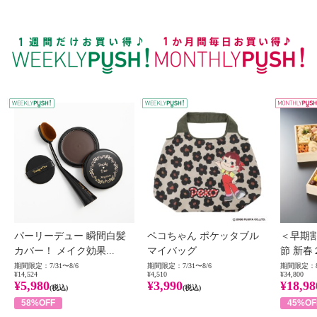
WEEKLY PUSH
W
パーリーデュー 瞬間白髪
ペコちゃん ポケッタブル
＜早期
カバー！ メイク効果...
マイバッグ
節 新春
期間限定：7/31〜8/6
期間限定：7/31〜8/6
期間限定：8
¥14,524
¥4,510
¥34,800
¥5,980
¥3,990
¥18,98
(税込)
(税込)
58%OFF
45%OF