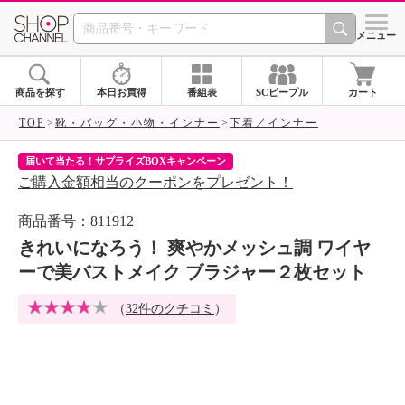
SHOP CHANNEL 
メニュー
商品を探す
本日お買得
番組表
SCピープル
カート
TOP
靴・バッグ・小物・インナー
下着／インナー
届いて当たる！サプライズBOXキャンペーン
ク
ご購入金額相当のクーポンをプレゼント！
ク
商品番号：811912
きれいになろう！ 爽やかメッシュ調 ワイヤ
ーで美バストメイク ブラジャー２枚セット
（
32件のクチコミ
）