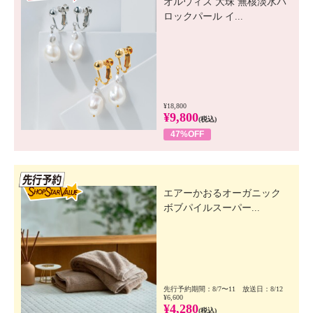
オルウィズ 大珠 無核淡水バ
ロックパール イ...
¥18,800
¥9,800
(税込)
47%OFF
先行SSV
エアーかおるオーガニック
ボブパイルスーパー...
先行予約期間：8/7〜11 放送日：8/12
¥6,600
¥4,280
(税込)