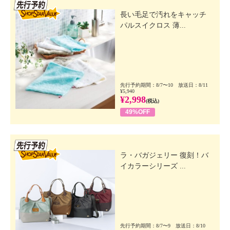
先行SSV
長い毛足で汚れをキャッチ
パルスイクロス 薄...
先行予約期間：8/7〜10 放送日：8/11
¥5,940
¥2,998
(税込)
49%OFF
先行SSV
ラ・バガジェリー 復刻！バ
イカラーシリーズ ...
先行予約期間：8/7〜9 放送日：8/10