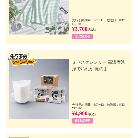
先行予約期間：8/7〜11 放送日：8/12
¥5,720
¥3,700
(税込)
35%OFF
先行SSV
ミセスクレンリー 高濃度洗
浄で汚れが 滝のよ...
先行予約期間：8/7〜12 放送日：8/13
¥12,800
¥4,980
(税込)
61%OFF