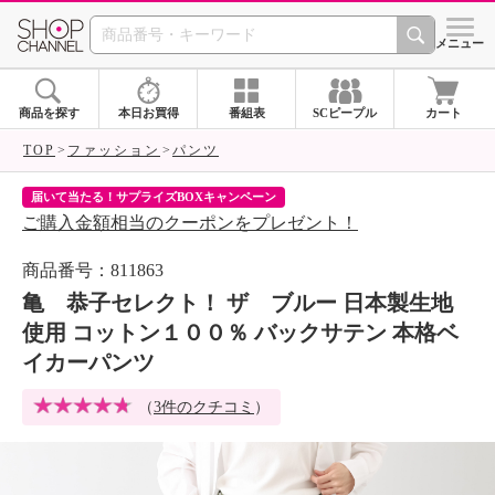
SHOP CHANNEL 
メニュー
商品を探す
本日お買得
番組表
SCピープル
カート
TOP
ファッション
パンツ
届いて当たる！サプライズBOXキャンペーン
ク
ご購入金額相当のクーポンをプレゼント！
ク
商品番号：811863
亀 恭子セレクト！ ザ ブルー 日本製生地
使用 コットン１００％ バックサテン 本格ベ
イカーパンツ
（
3件のクチコミ
）