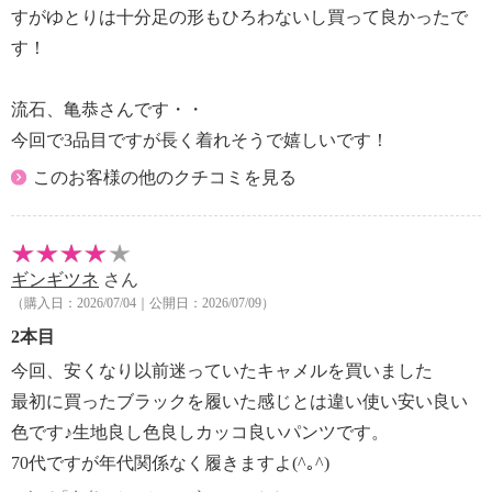
すがゆとりは十分足の形もひろわないし買って良かったで
す！
流石、亀恭さんです・・
今回で3品目ですが長く着れそうで嬉しいです！
このお客様の他のクチコミを見る
ギンギツネ
さん
（購入日：2026/07/04｜公開日：2026/07/09）
2本目
今回、安くなり以前迷っていたキャメルを買いました
最初に買ったブラックを履いた感じとは違い使い安い良い
色です♪生地良し色良しカッコ良いパンツです。
70代ですが年代関係なく履きますよ(^｡^)