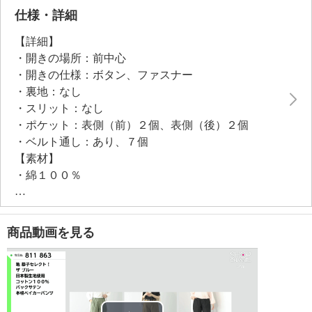
たせました。裾にやや幅のあるステッチをほどこして
仕様・詳細
おり、ロールアップしてもきまります。
【詳細】
・開きの場所：前中心
・開きの仕様：ボタン、ファスナー
・裏地：なし
・スリット：なし
・ポケット：表側（前）２個、表側（後）２個
・ベルト通し：あり、７個
【素材】
・綿１００％
【メンテナンス（絵表示ラベル）】
・洗濯機：可
・漂白処理：塩素系・酸素系漂白不可
商品動画を見る
・タンブル乾燥：不可
・自然乾燥：日陰の吊り干し
・アイロン仕上げ：可（中温）
・ドライクリーニング：不可
・ウエットクリーニング：可