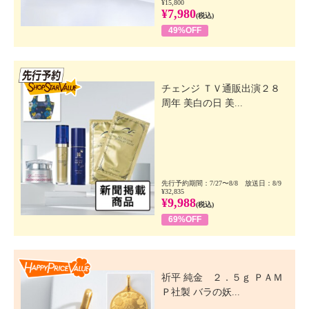
¥15,800
¥7,980
(税込)
49%OFF
先行SSV
チェンジ ＴＶ通販出演２８
周年 美白の日 美...
先行予約期間：7/27〜8/8 放送日：8/9
¥32,835
¥9,988
(税込)
69%OFF
Happy Price Value
祈平 純金 ２．５ｇ ＰＡＭ
Ｐ社製 バラの妖...