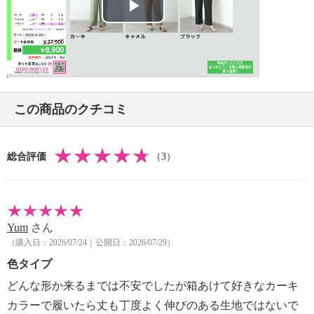
【メンテナンス（ケアラベル）】
Play
＜カーキ、キャメル、ブラック＞ネット使用
＜カーキ、キャメル、ブラック＞無蛍光洗剤使用
Video
＜キャメル＞長時間照射による変退色注意
【原産国（地）】
・中国製
この商品のクチコミ
総合評価
（3）
Yum
さん
（購入日：2026/07/24｜公開日：2026/07/29）
色タイプ
どんな形か来るまでは不安でしたが箱あけて好きなカーキ
カラーで履いたら丈も丁度よく伸びのある生地ではないで