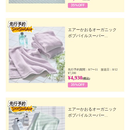
35%OFF
先行SSV
エアーかおるオーガニック
ボブパイルスーパー...
先行予約期間：8/7〜11 放送日：8/12
¥7,590
¥4,930
(税込)
35%OFF
先行SSV
エアーかおるオーガニック
ボブパイルスーパー...