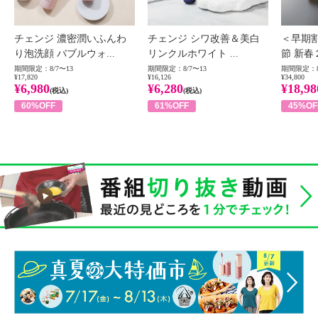
チェンジ 濃密潤いふんわ
チェンジ シワ改善＆美白
＜早期
り泡洗顔 バブルウォ...
リンクルホワイト ...
節 新春
期間限定：8/7〜13
期間限定：8/7〜13
期間限定：8
¥17,820
¥16,126
¥34,800
¥6,980
¥6,280
¥18,98
(税込)
(税込)
60%OFF
61%OFF
45%OF