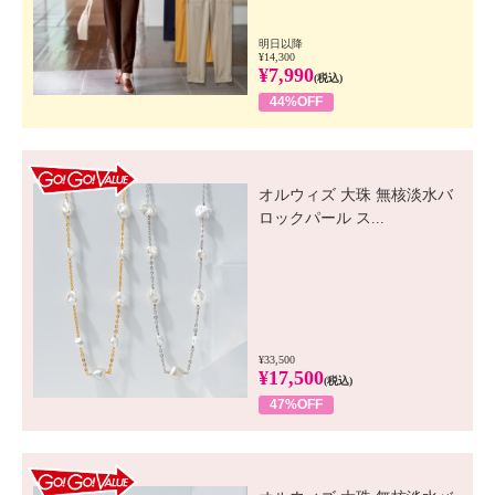
明日以降
¥14,300
¥7,990
(税込)
44%OFF
GO! GO! VALUE
オルウィズ 大珠 無核淡水バ
ロックパール ス...
¥33,500
¥17,500
(税込)
47%OFF
GO! GO! VALUE