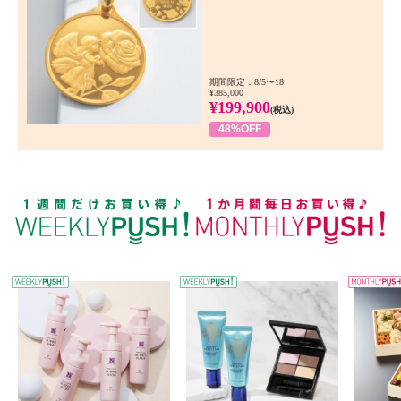
期間限定：8/5〜18
¥385,000
¥199,900
(税込)
48%OFF
WEEKLY PUSH
W