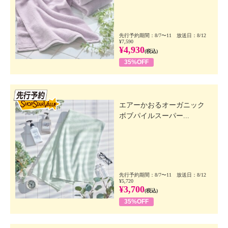
先行予約期間：8/7〜11 放送日：8/12
¥7,590
¥4,930
(税込)
35%OFF
先行SSV
エアーかおるオーガニック
ボブパイルスーパー...
先行予約期間：8/7〜11 放送日：8/12
¥5,720
¥3,700
(税込)
35%OFF