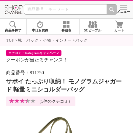
SHOP CHANNEL 
メニュー
商品を探す
本日お買得
番組表
SCピープル
カート
TOP
靴・バッグ・小物・インナー
バッグ
クチコミ・Instagramキャンペーン
ネ
クーポンが当たるチャンス！
ネ
商品番号：811750
サボイ たっぷり収納！ モノグラムジャガー
ド 軽量ミニショルダーバッグ
（
5件のクチコミ
）