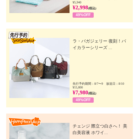
¥5,940
¥2,998
(税込)
49%OFF
先行SSV
ラ・バガジェリー 復刻！バ
イカラーシリーズ ...
先行予約期間：8/7〜9 放送日：8/10
¥15,800
¥7,980
(税込)
49%OFF
Happy Price Value
チェンジ 際立つ白さへ！ 美
白美容液 ホワイ...