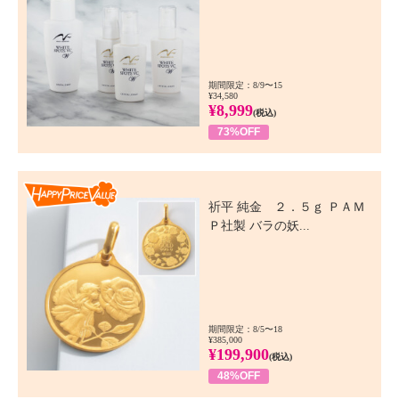
期間限定：8/9〜15
¥34,580
¥8,999
(税込)
73%OFF
Happy Price Value
祈平 純金 ２．５ｇ ＰＡＭ
Ｐ社製 バラの妖...
期間限定：8/5〜18
¥385,000
¥199,900
(税込)
48%OFF