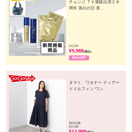
チェンジ ＴＶ通販出演２８
周年 美白の日 美...
¥32,835
¥9,988
(税込)
69%OFF
GO! GO! VALUE
タマミ ワタナベ ティアー
ドドルフィン ワン...
明日以降
¥25,080
¥14,900