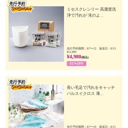
先行SSV
ミセスクレンリー 高濃度洗
浄で汚れが 滝のよ...
先行予約期間：8/7〜12 放送日：8/13
¥12,800
¥4,980
(税込)
61%OFF
先行SSV
長い毛足で汚れをキャッチ
パルスイクロス 薄...
先行予約期間：8/7〜10 放送日：8/11