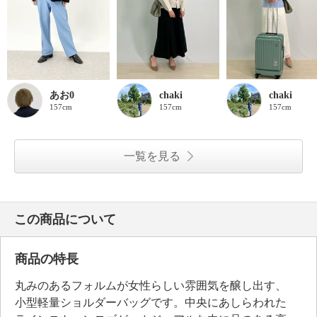
あお0
chaki
chaki
157cm
157cm
157cm
一覧を見る
この商品について
商品の特長
丸みのあるフォルムが女性らしい雰囲気を醸し出す、
小型軽量ショルダーバッグです。中央にあしらわれた