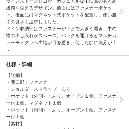
ラインストーンロゴが、カジュアルな中に品のある高
級感を添えるデザイン。前面にはファスナーポケッ
ト、後面にはマグネット式ポケットを配置し、使い勝
手の良さも追求しました。
メイン収納部はファスナーが下まで大きく開き、中の
物の出し入れがスムーズ。バッグを開けるとマルチカ
ラーモノグラム生地が目を惹き、使うたびに気分が上
げてくれそうです。内側にはポケットも充実し、小物
の整理もばっちり。
軽くコンパクトなフォルムながら驚きの収納力を誇
仕様・詳細
り、日常のお出かけに必要なアイテムをすっきりと収
【詳細】
納できます。
・開口部：ファスナー
・ショルダーストラップ：あり
・ポケット（外側）：あり、オープン１個、ファスナ
ー付１個、マグネット１個
・ポケット（内側）：あり、オープン１個、ファスナ
ー付１個
【素材】