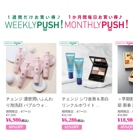
WEEKLY PUSH
W
チェンジ 濃密潤いふんわ
チェンジ シワ改善＆美白
＜早期
り泡洗顔 バブルウォ...
リンクルホワイト ...
節 新春
期間限定：8/7〜13
期間限定：8/7〜13
期間限定：8
¥17,820
¥16,126
¥34,800
¥6,980
¥6,280
¥18,98
(税込)
(税込)
60%OFF
61%OFF
45%OF