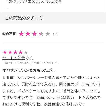
・外側：ポリエステル、合成皮革
・内側：ポリエステル
・ストラップ：ポリエステル
この商品のクチコミ
【サイズ】
・約縦２３ｃｍ×最大横２６ｃｍ×マチ８ｃｍ
・ストラップ長さ：約８１ｃｍ〜１５２ｃｍ
総合評価
（5）
・Ａ４サイズ：不可
【重さ】
・約２９０ｇ
【メンテナンス】
ヤマトの乳母
さん
・水や汗などによる色落ち、色移り注意
（購入日：2026/03/20｜公開日：2026/04/14）
・摩擦による色落ち、色移り注意
【個体差あり】
オバサンぽいかとおもったが…
個体差あり
５９歳、シルバーグレーを購入思っていた色味とちょっと
【原産国（地）】
違ったが、長財布立てて入るし、同じ位のポーチもはいり
・中国製
ますね。メガネケースも入ります。意外と体にフィットし
て使いやすいです。背面ポケットにはICカードも入るので
お出かけに便利ですね。次は色違いが欲しいです