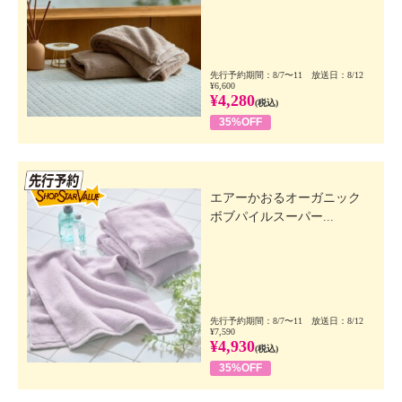
先行予約期間：8/7〜11 放送日：8/12
¥6,600
¥4,280
(税込)
35%OFF
先行SSV
エアーかおるオーガニック
ボブパイルスーパー...
先行予約期間：8/7〜11 放送日：8/12
¥7,590
¥4,930
(税込)
35%OFF