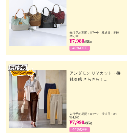
先行予約期間：8/7〜9 放送日：8/10
¥15,800
¥7,980
(税込)
49%OFF
先行SSV
アンダモン ＵＶカット・接
触冷感 さらさら！...
先行予約期間：8/2〜7 放送日：8/8
¥14,300
¥7,990
(税込)
44%OFF