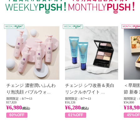
WEEKLY PUSH
W
チェンジ 濃密潤いふんわ
チェンジ シワ改善＆美白
＜早期
り泡洗顔 バブルウォ...
リンクルホワイト ...
節 新春
期間限定：8/7〜13
期間限定：8/7〜13
期間限定：8
¥17,820
¥16,126
¥34,800
¥6,980
¥6,280
¥18,98
(税込)
(税込)
60%OFF
61%OFF
45%OF