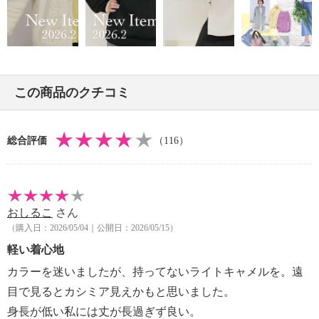
・長時間照射による変退色注意
・単品洗い
・水や汗などによる色落ち、色移り注意
・摩擦による色落ち、色移り注意
・毛玉が生じるおそれあり
この商品のクチコミ
【原産国（地）】
・中国製
総合評価
（116）
おしるこ
さん
（購入日：2026/05/04｜公開日：2026/05/15）
軽い着心地
カラーを迷いましたが、持ってないライトキャメルを。遠
目で見るとカシミア見えかもと思いました。
身長が低い私には丈が長過ぎず良い。