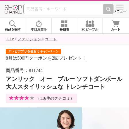
SHOP CHANNEL 
メニュー
商品を探す
本日お買得
番組表
SCピープル
カート
TOP
ファッション
コート
テレビアプリを使おうキャンペーン
届
8月は500円クーポンを2回プレゼント！
ご
商品番号：811744
アンリック オー ブルー ソフトダンボール
大人スタイリッシュな トレンチコート
（
116件のクチコミ
）