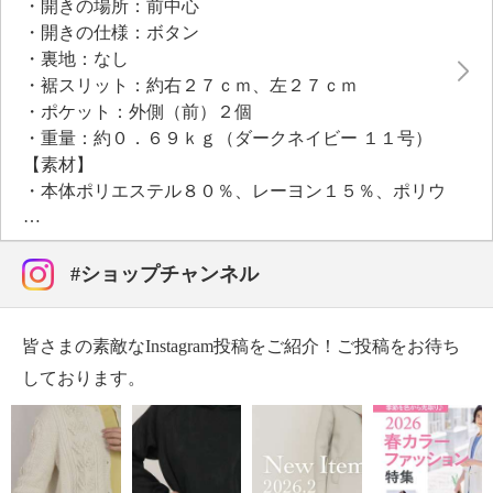
・開きの場所：前中心
・開きの仕様：ボタン
・裏地：なし
・裾スリット：約右２７ｃｍ、左２７ｃｍ
・ポケット：外側（前）２個
・重量：約０．６９ｋｇ（ダークネイビー １１号）
【素材】
・本体ポリエステル８０％、レーヨン１５％、ポリウ
レタン５％
・別布部分ポリエステル８７％、綿１３％
【メンテナンス（絵表示ラベル）】
#ショップチャンネル
・手洗い：可
・漂白処理：塩素系・酸素系漂白不可
皆さまの素敵なInstagram投稿をご紹介！ご投稿をお待ち
・タンブル乾燥：不可
・自然乾燥：日陰の吊り干し
しております。
・アイロン仕上げ：可（中温）
・ドライクリーニング：石油系ドライクリーニング可
・ウエットクリーニング：可
【メンテナンス（ケアラベル）】