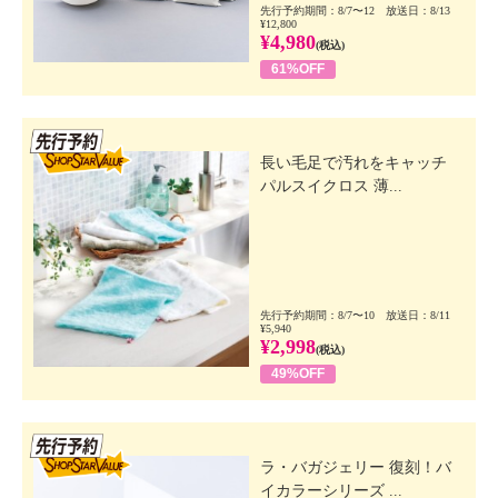
先行予約期間：8/7〜12 放送日：8/13
¥12,800
¥4,980
(税込)
61%OFF
先行SSV
長い毛足で汚れをキャッチ
パルスイクロス 薄...
先行予約期間：8/7〜10 放送日：8/11
¥5,940
¥2,998
(税込)
49%OFF
先行SSV
ラ・バガジェリー 復刻！バ
イカラーシリーズ ...