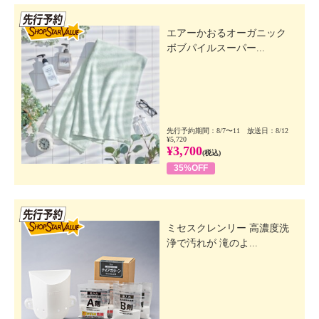
先行SSV
エアーかおるオーガニック
ボブパイルスーパー...
先行予約期間：8/7〜11 放送日：8/12
¥5,720
¥3,700
(税込)
35%OFF
先行SSV
ミセスクレンリー 高濃度洗
浄で汚れが 滝のよ...