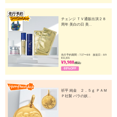
先行SSV
チェンジ ＴＶ通販出演２８
周年 美白の日 美...
先行予約期間：7/27〜8/8 放送日：8/9
¥32,835
¥9,988
(税込)
69%OFF
Happy Price Value
祈平 純金 ２．５ｇ ＰＡＭ
Ｐ社製 バラの妖...