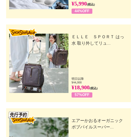
¥5,990
(税込)
44%OFF
SHOP STAR VALUE
ＥＬＬＥ ＳＰＯＲＴ はっ
水 取り外してリュ...
明日以降
¥44,000
¥18,900
(税込)
57%OFF
先行SSV
エアーかおるオーガニック
ボブパイルスーパー...