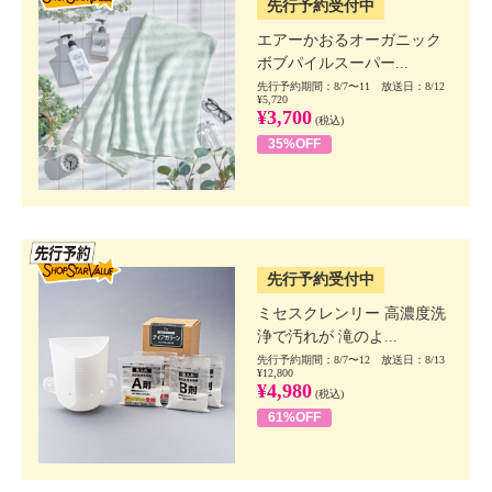
先行予約受付中
エアーかおるオーガニック
ボブパイルスーパー...
先行予約期間：8/7〜11 放送日：8/12
¥5,720
¥3,700
(税込)
35%OFF
SSV先行
先行予約受付中
ミセスクレンリー 高濃度洗
浄で汚れが 滝のよ...
先行予約期間：8/7〜12 放送日：8/13
¥12,800
¥4,980
(税込)
61%OFF