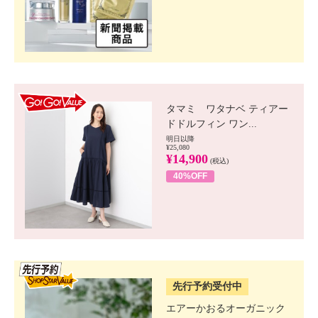
GO!GO! VALUE
タマミ ワタナベ ティアー
ドドルフィン ワン...
明日以降
¥25,080
¥14,900
(税込)
40%OFF
SSV先行
先行予約受付中
エアーかおるオーガニック