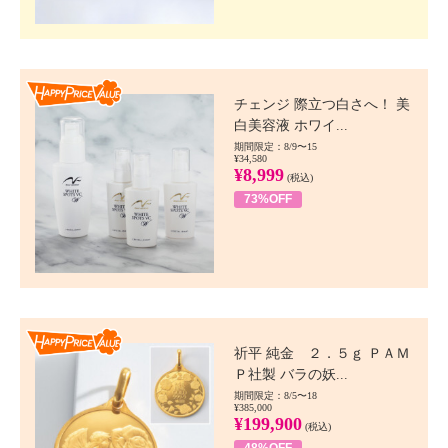
Happy Price value
チェンジ 際立つ白さへ！ 美
白美容液 ホワイ...
期間限定：8/9〜15
¥34,580
¥8,999
(税込)
73%OFF
Happy Price value
祈平 純金 ２．５ｇ ＰＡＭ
Ｐ社製 バラの妖...
期間限定：8/5〜18
¥385,000
¥199,900
(税込)