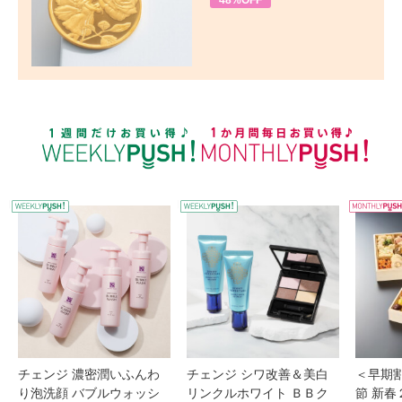
48%OFF
WEEKLY PUSH
W
チェンジ 濃密潤いふんわ
チェンジ シワ改善＆美白
＜早期
り泡洗顔 バブルウォッシ
リンクルホワイト ＢＢク
節 新