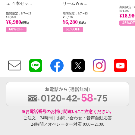
ュ ４本セッ...
リームＷ＆...
期間限定：8
¥34,800
期間限定：8/7〜13
期間限定：8/7〜13
¥18,98
¥17,820
¥16,126
¥6,980
¥6,280
45%OF
(税込)
(税込)
60%OFF
61%OFF
※お電話番号のお掛け間違いにご注意ください。
ご注文：24時間｜お問い合わせ：音声自動応答
24時間／オペレーター対応 9:00～21:00