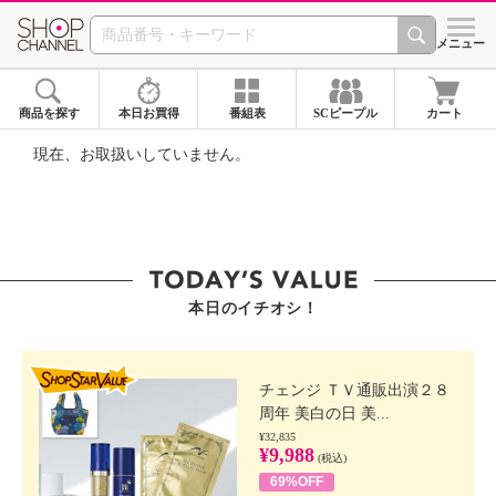
SHOP CHANNEL ショ
メニュー
商品を探す
本日お買得
番組表
SCピープル
カート
現在、お取扱いしていません。
本日のイチオシ！
SHOP STAR VALUE
チェンジ ＴＶ通販出演２８
周年 美白の日 美...
¥32,835
¥9,988
(税込)
69%OFF