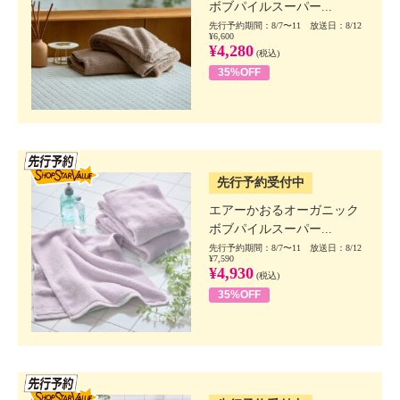
ボブパイルスーパー...
先行予約期間：8/7〜11 放送日：8/12
¥6,600
¥4,280
(税込)
35%OFF
SSV先行
先行予約受付中
エアーかおるオーガニック
ボブパイルスーパー...
先行予約期間：8/7〜11 放送日：8/12
¥7,590
¥4,930
(税込)
35%OFF
SSV先行