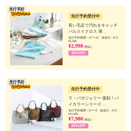
SSV先行
先行予約受付中
長い毛足で汚れをキャッチ
パルスイクロス 薄...
先行予約期間：8/7〜10 放送日：8/11
¥5,940
¥2,998
(税込)
49%OFF
SSV先行
先行予約受付中
ラ・バガジェリー 復刻！バ
イカラーシリーズ ...
先行予約期間：8/7〜9 放送日：8/10
¥15,800
¥7,980
(税込)
49%OFF