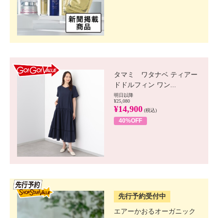
GO!GO! VALUE
タマミ ワタナベ ティアー
ドドルフィン ワン...
明日以降
¥25,080
¥14,900
(税込)
40%OFF
SSV先行
先行予約受付中
エアーかおるオーガニック