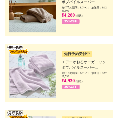
ボブパイルスーパー...
先行予約期間：8/7〜11 放送日：8/12
¥6,600
¥4,280
(税込)
35%OFF
SSV先行
先行予約受付中
エアーかおるオーガニック
ボブパイルスーパー...
先行予約期間：8/7〜11 放送日：8/12
¥7,590
¥4,930
(税込)
35%OFF
SSV先行