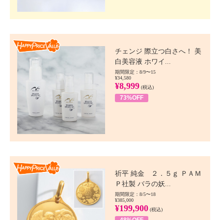
Happy Price value
チェンジ 際立つ白さへ！ 美
白美容液 ホワイ...
期間限定：8/9〜15
¥34,580
¥8,999
(税込)
73%OFF
Happy Price value
祈平 純金 ２．５ｇ ＰＡＭ
Ｐ社製 バラの妖...
期間限定：8/5〜18
¥385,000
¥199,900
(税込)