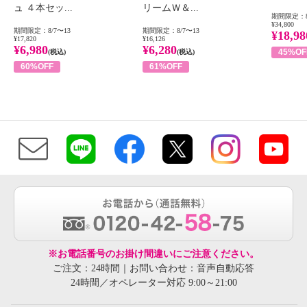
ュ ４本セッ...
リームＷ＆...
期間限定：8
¥34,800
期間限定：8/7〜13
期間限定：8/7〜13
¥18,98
¥17,820
¥16,126
¥6,980
¥6,280
45%OF
(税込)
(税込)
60%OFF
61%OFF
※お電話番号のお掛け間違いにご注意ください。
ご注文：24時間｜お問い合わせ：音声自動応答
24時間／オペレーター対応 9:00～21:00