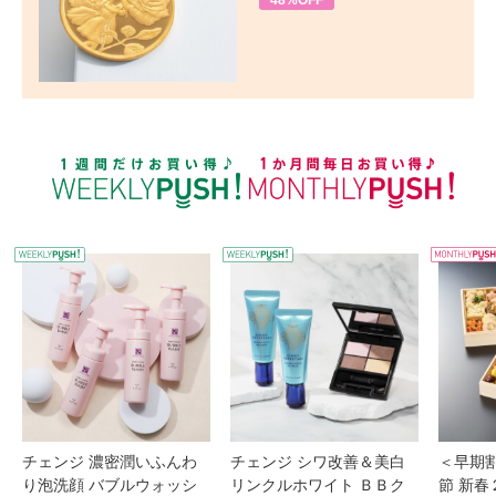
48%OFF
WEEKLY PUSH
W
チェンジ 濃密潤いふんわ
チェンジ シワ改善＆美白
＜早期
り泡洗顔 バブルウォッシ
リンクルホワイト ＢＢク
節 新