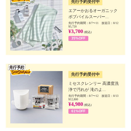
先行予約受付中
エアーかおるオーガニック
ボブパイルスーパー...
先行予約期間：8/7〜11 放送日：8/12
¥5,720
¥3,700
(税込)
35%OFF
SSV先行
先行予約受付中
ミセスクレンリー 高濃度洗
浄で汚れが 滝のよ...
先行予約期間：8/7〜12 放送日：8/13
¥12,800
¥4,980
(税込)
61%OFF