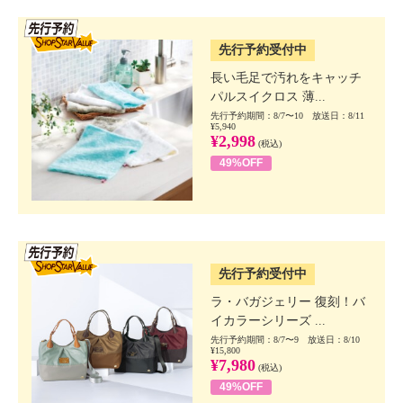
SSV先行
先行予約受付中
長い毛足で汚れをキャッチ
パルスイクロス 薄...
先行予約期間：8/7〜10 放送日：8/11
¥5,940
¥2,998
(税込)
49%OFF
SSV先行
先行予約受付中
ラ・バガジェリー 復刻！バ
イカラーシリーズ ...
先行予約期間：8/7〜9 放送日：8/10
¥15,800
¥7,980
(税込)
49%OFF