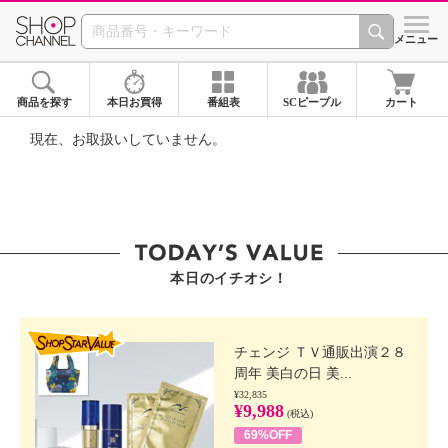
SHOP CHANNEL ショ
メニュー
商品を探す
本日お買得
番組表
SCピープル
カート
現在、お取扱いしていません。
本日のイチオシ！
SHOP STAR VALUE
チェンジ ＴＶ通販出演２８
周年 美白の日 美...
¥32,835
¥9,988
(税込)
69%OFF