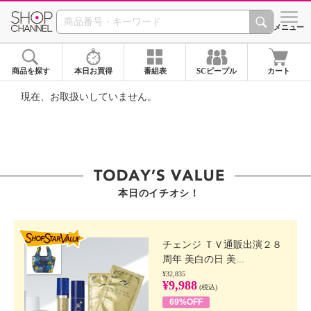
SHOP CHANNEL ショ
メニュー
商品を探す
本日お買得
番組表
SCピープル
カート
現在、お取扱いしていません。
本日のイチオシ！
SHOP STAR VALUE
チェンジ ＴＶ通販出演２８
周年 美白の日 美...
¥32,835
¥9,988
(税込)
69%OFF