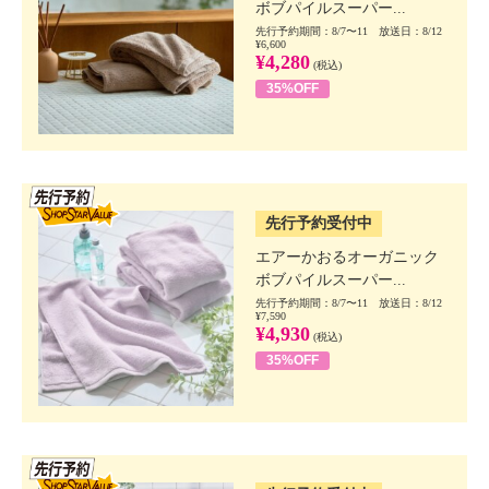
ボブパイルスーパー...
先行予約期間：8/7〜11 放送日：8/12
¥6,600
¥4,280
(税込)
35%OFF
SSV先行
先行予約受付中
エアーかおるオーガニック
ボブパイルスーパー...
先行予約期間：8/7〜11 放送日：8/12
¥7,590
¥4,930
(税込)
35%OFF
SSV先行