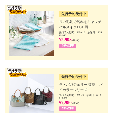
SSV先行
先行予約受付中
長い毛足で汚れをキャッチ
パルスイクロス 薄...
先行予約期間：8/7〜10 放送日：8/11
¥5,940
¥2,998
(税込)
49%OFF
SSV先行
先行予約受付中
ラ・バガジェリー 復刻！バ
イカラーシリーズ ...
先行予約期間：8/7〜9 放送日：8/10
¥15,800
¥7,980
(税込)
49%OFF