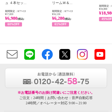
ュ ４本セッ...
リームＷ＆...
期間限定：8
¥34,800
期間限定：8/7〜13
期間限定：8/7〜13
¥18,98
¥17,820
¥16,126
¥6,980
¥6,280
45%OF
(税込)
(税込)
60%OFF
61%OFF
※お電話番号のお掛け間違いにご注意ください。
ご注文：24時間｜お問い合わせ：音声自動応答
24時間／オペレーター対応 9:00～21:00