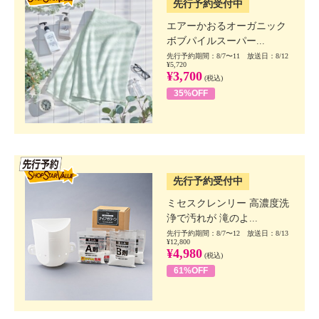
先行予約受付中
エアーかおるオーガニック
ボブパイルスーパー...
先行予約期間：8/7〜11 放送日：8/12
¥5,720
¥3,700
(税込)
35%OFF
SSV先行
先行予約受付中
ミセスクレンリー 高濃度洗
浄で汚れが 滝のよ...
先行予約期間：8/7〜12 放送日：8/13
¥12,800
¥4,980
(税込)
61%OFF