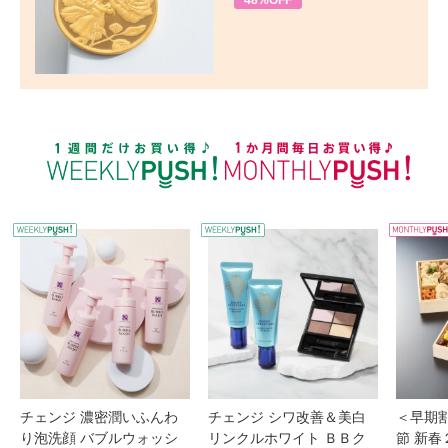
48%OFF
WEEKLY PUSH
W
チェンジ 濃密潤いふんわ
チェンジ シワ改善＆美白
＜早期
り泡洗顔 バブルウォッシ
リンクルホワイト ＢＢク
節 新