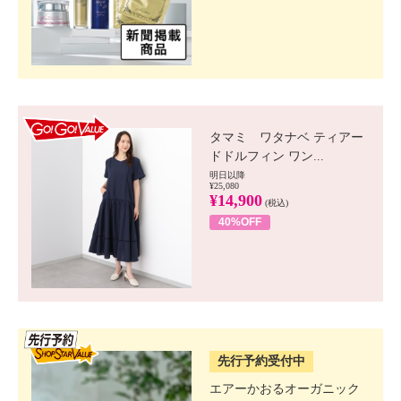
GO!GO! VALUE
タマミ ワタナベ ティアー
ドドルフィン ワン...
明日以降
¥25,080
¥14,900
(税込)
40%OFF
SSV先行
先行予約受付中
エアーかおるオーガニック