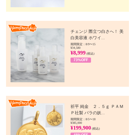
Happy Price value
チェンジ 際立つ白さへ！ 美
白美容液 ホワイ...
期間限定：8/9〜15
¥34,580
¥8,999
(税込)
73%OFF
Happy Price value
祈平 純金 ２．５ｇ ＰＡＭ
Ｐ社製 バラの妖...
期間限定：8/5〜18
¥385,000
¥199,900
(税込)